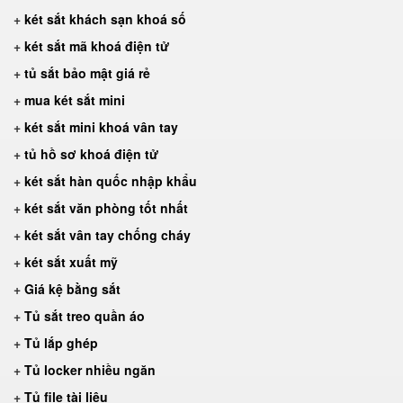
+
két sắt khách sạn khoá số
+
két sắt mã khoá điện tử
+
tủ sắt bảo mật giá rẻ
+
mua két sắt mini
+
két sắt mini khoá vân tay
+
tủ hồ sơ khoá điện tử
+
két sắt hàn quốc nhập khẩu
+
két sắt văn phòng tốt nhất
+
két sắt vân tay chống cháy
+
két sắt xuất mỹ
+
Giá kệ bằng sắt
+
Tủ sắt treo quần áo
+
Tủ lắp ghép
+
Tủ locker nhiều ngăn
+
Tủ file tài liệu