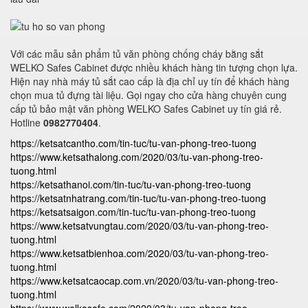
Với các mẫu sản phẩm tủ văn phòng chống cháy bằng sắt
WELKO Safes Cabinet được nhiều khách hàng tin tượng chọn lựa.
Hiện nay nhà máy tủ sắt cao cấp là địa chỉ uy tín để khách hàng
chọn mua tủ đựng tài liệu. Gọi ngay cho cửa hàng chuyên cung
cấp tủ bảo mật văn phòng WELKO Safes Cabinet uy tín giá rẻ.
Hotline
0982770404
.
https://ketsatcantho.com/tin-tuc/tu-van-phong-treo-tuong
https://www.ketsathalong.com/2020/03/tu-van-phong-treo-
tuong.html
https://ketsathanoi.com/tin-tuc/tu-van-phong-treo-tuong
https://ketsatnhatrang.com/tin-tuc/tu-van-phong-treo-tuong
https://ketsatsaigon.com/tin-tuc/tu-van-phong-treo-tuong
https://www.ketsatvungtau.com/2020/03/tu-van-phong-treo-
tuong.html
https://www.ketsatbienhoa.com/2020/03/tu-van-phong-treo-
tuong.html
https://www.ketsatcaocap.com.vn/2020/03/tu-van-phong-treo-
tuong.html