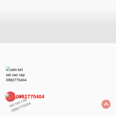
0982770404
back