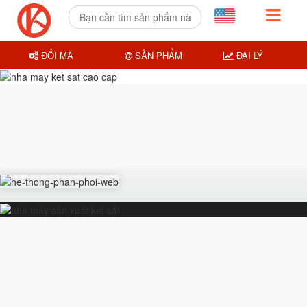
ĐỔI MÃ
SẢN PHẨM
ĐẠI LÝ