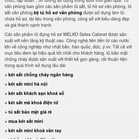
chức, tập đoàn…tin tưởng sử dụng trong suốt thời gian qua. Tủ
văn phòng bao gồm các sản phẩm tủ sắt, tủ hồ sơ văn phòng, tủ
sắt văn phòng,
kệ tủ hồ sơ văn phòng
được sử dụng làm tủ
chứa hồ sơ, tài liệu trong văn phòng, công sở với kiểu dáng đẹp
và giá thành cạnh tranh.
Các sản phẩm tủ đựng hồ sơ WELKO Safes Cabinet được sản
xuất với nền tảng kỹ thuật cao. Công nghệ tiên tiến từ các nước
lớn về công nghiệp như nhật bản, hàn quốc, đức, ý vv. Tất cả với
mục tiêu đem lại hiệu quả tốt nhất cho khách hàng. tủ bảo mật
chống cháy được sản xuất với thiết kế gọn gàng, rất thuận tiện
trong quá trình sử dụng lâu dài
+
két sắt chống cháy ngân hàng
+
két sắt mini hà nội
+
két sắt khách sạn khoá số
+
két sắt mã khoá điện tử
+
tủ sắt bảo mật giá rẻ
+
mua két sắt mini
+
két sắt mini khoá vân tay