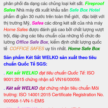
phân phối đa dạng các chủng loại két sắt.
Fireproof
Safes
Nhà máy đã xuất khẩu sản
Safe Box Hotel
phẩm đi gần 30 nước trên toàn thế giới,
đặc biệt với
thị trường Mỹ,
Safes
các dòng két sắt của nhà máy
Home Safes
được đánh giá cao bởi chất lượng vượt
trội, đáp ứng các tiêu chuẩn của những tổ chức đo
lường
Office Safe Box
, kiểm định chất lượng quốc
tế
COFFICE SAFES
uy tín nhất.
Home Safe Box
Sản phẩm Két Sắt WELKO sản xuất theo tiêu
chuẩn Quốc Tế SGS:
.
Két sắt WELKO
đạt tiêu chuẩn Quốc Tế
: ISO
9001:2015 chứng nhận số VN16/00059.
.
Két sắt WELKO
đạt c
hứng nhận tiêu chuẩn Môi
trường: ISO 14001:2015 Certificate Registration No.
000568-1-VN-1-EMS