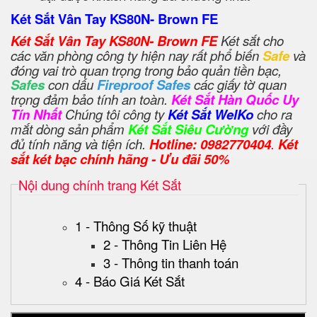
Két Sắt Vân Tay KS80N- Brown FE
Két Sắt Vân Tay KS80N- Brown FE
Két sắt cho
các văn phòng công ty hiện nay rất phổ biến
Safe
và
đóng vai trò quan trọng trong bảo quản tiền bạc,
Safes
con dấu
Fireproof Safes
các giấy tờ quan
trọng đảm bảo tính an toàn.
Két Sắt Hàn Quốc Uy
Tín Nhất
Chúng tôi công ty
Két Sắt WelKo
cho ra
mắt dòng sản phẩm
Két Sắt Siêu Cường
với đầy
đủ tính năng và tiện ích.
Hotline: 0982770404
.
Két
sắt két bạc chính hãng - Ưu đãi 50%
Nội dung chính trang Két Sắt
1 - Thông Số kỹ thuật
2 - Thông Tin Liên Hệ
3 - Thông tin thanh toán
4 - Báo Giá Két Sắt