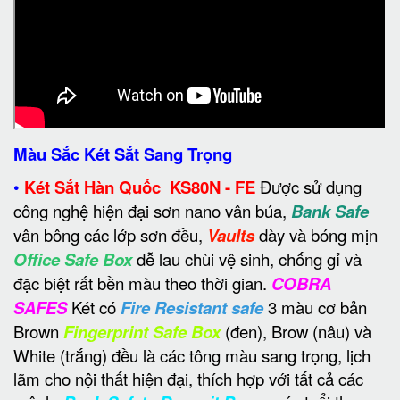
Màu Sắc Két Sắt Sang Trọng
•
Két Sắt Hàn Quốc KS80N - FE
Được sử dụng
công nghệ hiện đại sơn nano vân búa,
Bank Safe
vân bông các lớp sơn đều,
Vaults
dày và bóng mịn
Office Safe Box
dễ lau chùi vệ sinh, chống gỉ và
đặc biệt rất bền màu theo thời gian.
COBRA
SAFES
Két có
Fire Resistant safe
3 màu cơ bản
Brown
Fingerprint Safe Box
(đen), Brow (nâu) và
White (trắng) đều là các tông màu sang trọng, lịch
lãm cho nội thất hiện đại, thích hợp với tất cả các