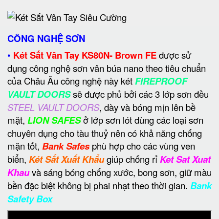
CÔNG NGHỆ SƠN
•
Két Sắt Vân Tay KS80N- Brown FE
được sử
dụng công nghệ sơn vân búa nano theo tiêu chuẩn
của Châu Âu công nghệ này két
FIREPROOF
VAULT DOORS
sẽ được phủ bởi các 3 lớp sơn đều
STEEL VAULT DOORS
, dày và bóng mịn lên bề
mặt,
LION SAFES
ở lớp sơn lót dùng các loại sơn
chuyên dụng cho tàu thuỷ nên có khả năng chống
mặn tốt,
Bank Safes
phù hợp cho các vùng ven
biển,
Két Sắt Xuất Khẩu
giúp chống rỉ
Ket Sat Xuat
Khau
và sáng bóng chống xước, bong sơn, giữ màu
bền đặc biệt không bị phai nhạt theo thời gian.
Bank
Safety Box