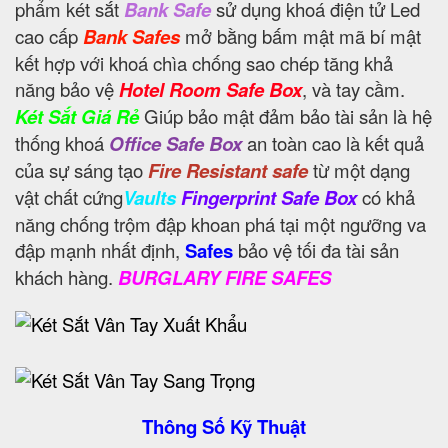
phẩm két sắt
Bank Safe
sử dụng khoá điện tử Led
cao cấp
Bank Safes
mở bằng bấm mật mã bí mật
kết hợp với khoá chìa chống sao chép tăng khả
năng bảo vệ
Hotel Room Safe Box
, và tay cầm.
Két Sắt Giá Rẻ
Giúp bảo mật đảm bảo tài sản là hệ
thống khoá
Office Safe Box
an toàn cao là kết quả
của sự sáng tạo
Fire Resistant safe
từ một dạng
vật chất cứng
Vaults
Fingerprint Safe Box
có khả
năng chống trộm đập khoan phá tại một ngưỡng va
đập mạnh nhất định,
Safes
bảo vệ tối đa tài sản
khách hàng.
BURGLARY FIRE SAFES
Thông Số Kỹ Thuật