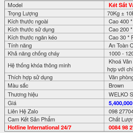
Model
Két Sắt 
Trọng Lượng
70Kg ± 10
Kích thước ngoài
Cao 400 *
Kích thước sử dụng
Cao 200 *
Kích thước ngăn kéo
Cao 30 * 
Tính năng
An Toàn C
Khả năng chống cháy
1000 - 12
Khoá Vân t
Hệ thống khóa thông minh
hợp với ch
Thích hợp sử dụng
Văn phòng, 
Màu sắc
Brown
Thương hiệu
WELKO S
Giá
5,400,00
Liên Hệ Zalo
098 2770
Cam Kết Sản Phẩm
Chất Lượn
Hotline International 24/7
0084 98 2