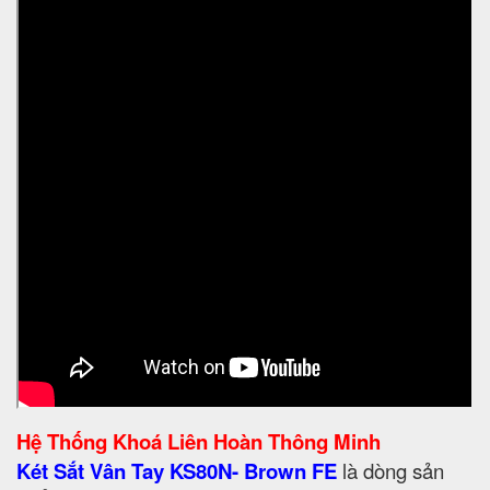
Hệ Thống Khoá Liên Hoàn Thông Minh
Két Sắt Vân Tay KS80N- Brown FE
là dòng sản