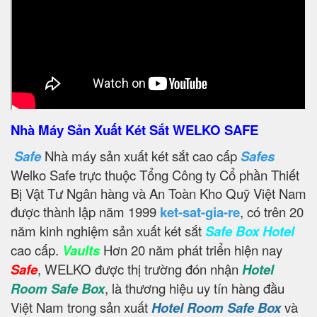
Nhà Máy Sản Xuất Két Sắt WELKO SAFE
Safe
Nhà máy sản xuất két sắt cao cấp
Safes
Welko Safe trực thuộc Tổng Công ty Cổ phần Thiết
Bị Vật Tư Ngân hàng và An Toàn Kho Quỹ Việt Nam
được thành lập năm 1999
ket-sat-gia-re
, có trên 20
năm kinh nghiệm sản xuất két sắt
Safe Box Hotel
cao cấp.
Vaults
Hơn 20 năm phát triển hiện nay
Safe
, WELKO được thị trường đón nhận
Hotel
Room Safe Box
, là thương hiệu uy tín hàng đầu
Việt Nam trong sản xuất
Hotel Room Safe Box
và