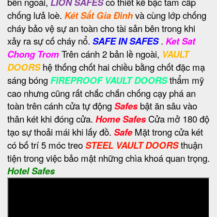
bên ngoài,
LION SAFES
có thiết kế bậc tam cấp
chống lưả loè.
Két Sắt Gia Đình
và cùng lớp chống
cháy bảo vệ sự an toàn cho tài sản bên trong khi
xảy ra sự cố cháy nổ.
SAFE IN SAFES
.
Ket Sat
Chong Trom
Trên cánh 2 bản lề ngoài,
VAULT
DOORS
hệ thống chốt hai chiều bằng chốt đặc mạ
sáng bóng
FIREPROOF VAULT DOORS
thẩm mỹ
cao nhưng cũng rất chắc chắn chống cạy phá an
toàn trên cánh cửa tự động
Safes
bật ăn sâu vào
thân két khi đóng cửa.
Home Safes
Cửa mở 180 độ
tạo sự thoải mái khi lấy đồ.
Safe
Mặt trong cửa két
có bố trí 5 móc treo
STEEL VAULT DOORS
thuận
tiện trong việc bảo mật những chìa khoá quan trọng.
Hotel Safes