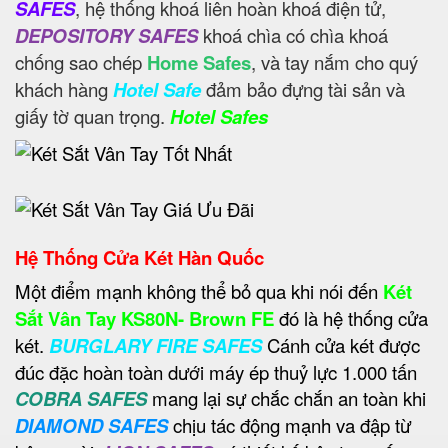
SAFES
, hệ thống khoá liên hoàn khoá điện tử,
DEPOSITORY SAFES
khoá chìa có chìa khoá
chống sao chép
Home Safes
, và tay nắm cho quý
khách hàng
Hotel Safe
đảm bảo đựng tài sản và
giấy tờ quan trọng.
Hotel Safes
Hệ Thống Cửa Két Hàn Quốc
Một điểm mạnh không thể bỏ qua khi nói đến
Két
Sắt Vân Tay KS80N- Brown FE
đó là hệ thống cửa
két.
BURGLARY FIRE SAFES
Cánh cửa két được
đúc đặc hoàn toàn dưới máy ép thuỷ lực 1.000 tấn
COBRA SAFES
mang lại sự chắc chắn an toàn khi
DIAMOND SAFES
chịu tác động mạnh va đập từ