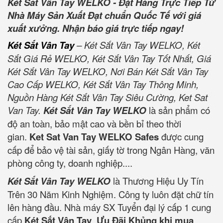
Két Sắt Vân Tay WELKO - Đặt Hàng Trực Tiếp Từ
Nhà Máy Sản Xuất Đạt chuẩn Quốc Tế với giá
xuất xưởng. Nhận báo giá trực tiếp ngay!
Két Sắt Vân Tay
– Két Sắt Vân Tay WELKO, Két
Sắt Giá Rẻ WELKO, Két Sắt Vân Tay Tốt Nhất, Giá
Két Sắt Vân Tay WELKO, Nơi Bán Két Sắt Vân Tay
Cao Cấp WELKO, Két Sắt Vân Tay Thông Minh,
Nguồn Hàng Két Sắt Vân Tay Siêu Cường, Ket Sat
Van Tay.
Két Sắt Vân Tay WELKO
là sản phẩm có
độ an toàn, bảo mật cao và bền bỉ theo thời
gian.
Ket Sat Van Tay WELKO Safes
được cung
cấp để bảo vệ tài sản, giấy tờ trong Ngân Hàng, văn
phòng công ty, doanh nghiệp....
Két Sắt Vân Tay WELKO
là Thương Hiệu Uy Tín
Trên 30 Năm Kinh Nghiệm. Công ty luôn đặt chữ tín
lên hàng đầu. Nhà máy SX Tuyển đại lý cấp 1 cung
cấp
Két Sắt Vân Tay
.
Ưu Đãi Khủng khi mua