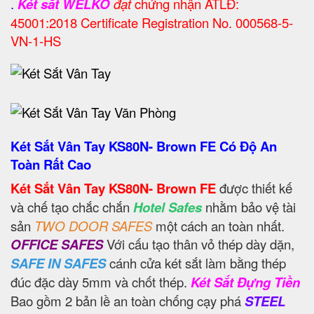
.
Két sắt WELKO
đạt
chứng nhận ATLĐ:
45001:2018 Certificate Registration No. 000568-5-
VN-1-HS
Két Sắt Vân Tay KS80N- Brown FE Có Độ An
Toàn Rất Cao
Két Sắt Vân Tay KS80N- Brown FE
được thiết kế
và chế tạo chắc chắn
Hotel Safes
nhằm bảo vệ tài
sản
TWO DOOR SAFES
một cách an toàn nhất.
OFFICE SAFES
Với cấu tạo thân vỏ thép dày dặn,
SAFE IN SAFES
cánh cửa két sắt làm bằng thép
đúc đặc dày 5mm và chốt thép.
Két Sắt Đựng Tiền
Bao gồm 2 bản lề an toàn chống cạy phá
STEEL