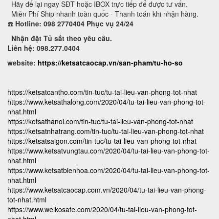
Hãy để lại ngay SĐT hoặc IBOX trực tiếp để được tư vấn.
Miễn Phí Ship nhanh toàn quốc - Thanh toán khi nhận hàng.
☎️
Hotline: 098 2770404 Phục vụ 24/24
Nhận đặt Tủ sắt theo yêu cầu.
Liên hệ: 098.277.0404
website:
https://ketsatcaocap.vn/san-pham/tu-ho-so
https://ketsatcantho.com/tin-tuc/tu-tai-lieu-van-phong-tot-nhat
https://www.ketsathalong.com/2020/04/tu-tai-lieu-van-phong-tot-
nhat.html
https://ketsathanoi.com/tin-tuc/tu-tai-lieu-van-phong-tot-nhat
https://ketsatnhatrang.com/tin-tuc/tu-tai-lieu-van-phong-tot-nhat
https://ketsatsaigon.com/tin-tuc/tu-tai-lieu-van-phong-tot-nhat
https://www.ketsatvungtau.com/2020/04/tu-tai-lieu-van-phong-tot-
nhat.html
https://www.ketsatbienhoa.com/2020/04/tu-tai-lieu-van-phong-tot-
nhat.html
https://www.ketsatcaocap.com.vn/2020/04/tu-tai-lieu-van-phong-
tot-nhat.html
https://www.welkosafe.com/2020/04/tu-tai-lieu-van-phong-tot-