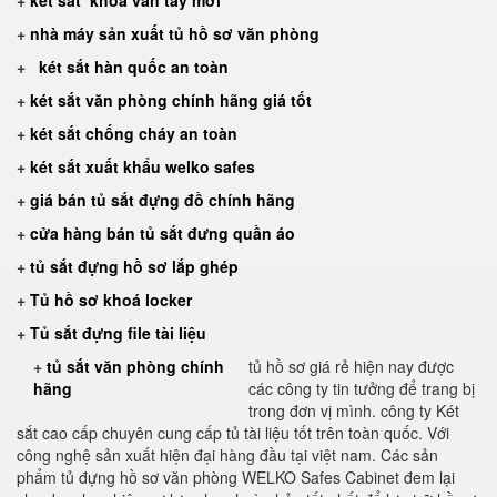
+
két sắt khoá vân tay mới
+
nhà máy sản xuất tủ hồ sơ văn phòng
+
két sắt hàn quốc an toàn
+
két sắt văn phòng chính hãng giá tốt
+
két sắt chống cháy an toàn
+
két sắt xuất khẩu welko safes
+
giá bán tủ sắt đựng đồ chính hãng
+
cửa hàng bán tủ sắt đưng quần áo
+
tủ sắt đựng hồ sơ lắp ghép
+
Tủ hồ sơ khoá locker
+
Tủ sắt đựng file tài liệu
+
tủ sắt văn phòng chính
tủ hồ sơ giá rẻ hiện nay được
hãng
các công ty tin tưởng để trang bị
trong đơn vị mình. công ty Két
sắt cao cấp chuyên cung cấp tủ tài liệu tốt trên toàn quốc. Với
công nghệ sản xuất hiện đại hàng đầu tại việt nam. Các sản
phẩm tủ đựng hồ sơ văn phòng WELKO Safes Cabinet đem lại