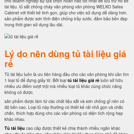
cho doanh nghiệp sự lựa chọn hoàn hảo tốt nhất để lưu trữ hồ sơ
tài liệu. tủ sắt chống cháy văn phòng văn phòng WELKO Safes
Cabinet với thiết kế tinh gọn, giúp cho việc sử dụng dễ dàng hơn.
sản phẩm được sơn tĩnh điện chống trầy xước. đảm bảo bền đẹp
trong thời gian sử dụng lâu dài.
Lý do nên dùng tủ tài liệu giá
rẻ
Tủ tài liệu luôn là ưu tiên hàng đầu cho các văn phòng khi cần tìm
1 loại tủ để đựng giấy tờ. Bởi loại
tủ tài liệu giá rẻ
luôn sở hữu
nhiều ưu điểm vượt trội mà nhiều loại tủ khác cùng chức năng
không có được.
sản phẩm được làm từ các chất liệu sắt và sơn chống gỉ nên có
độ bền cao. Loại tủ này thường có thiết kế rất nhỏ gọn và chắc
chắn, thích hợp dùng cho các văn phòng có diện tích rộng hẹp
khác nhau.
Tủ tài liệu
cao cấp được thiết kế chia thành nhiều ngăn khác