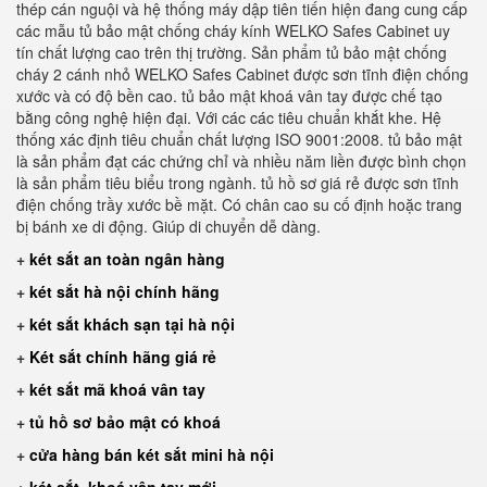
thép cán nguội và hệ thống máy dập tiên tiến hiện đang cung cấp
các mẫu tủ bảo mật chống cháy kính WELKO Safes Cabinet uy
tín chất lượng cao trên thị trường. Sản phẩm tủ bảo mật chống
cháy 2 cánh nhỏ WELKO Safes Cabinet được sơn tĩnh điện chống
xước và có độ bền cao. tủ bảo mật khoá vân tay được chế tạo
bằng công nghệ hiện đại. Với các các tiêu chuẩn khắt khe. Hệ
thống xác định tiêu chuẩn chất lượng ISO 9001:2008. tủ bảo mật
là sản phẩm đạt các chứng chỉ và nhiều năm liền được bình chọn
là sản phẩm tiêu biểu trong ngành. tủ hồ sơ giá rẻ được sơn tĩnh
điện chống trầy xước bề mặt. Có chân cao su cố định hoặc trang
bị bánh xe di động. Giúp di chuyển dễ dàng.
+
két sắt an toàn ngân hàng
+
két sắt hà nội chính hãng
+
két sắt khách sạn tại hà nội
+
Két sắt chính hãng giá rẻ
+
két sắt mã khoá vân tay
+
tủ hồ sơ bảo mật có khoá
+
cửa hàng bán két sắt mini hà nội