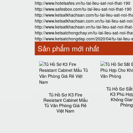
http://www.hotelsafes.vn/tu-tai-lieu-sat-noi-that-190
http://www.safesbox.com/tu-tai-lieu-sat-noi-that-190
http://www.ketsatkhachsan.com/tu-tai-lieu-sat-noi-th
http://www.ketsatkhachsan.com.vn/tu-tai-lieu-sat-noi
http://www.ketsatkhachsan.vn/tu-tai-lieu-sat-noi-tha
http://www.ketsatchongchay.vn/tu-tai-lieu-sat-noi-th
http://www.ketsatchongdap.com/2020/04/tu-tai-lieu-s
Sản phẩm mới nhất
Tủ Hồ Sơ Sắ
K3 Phù Hợ
Tủ Hồ Sơ K3 Fire
Không Gia
Resistant Cabinet Mẩu
Phòng
Tủ Văn Phòng Giá Rẻ
Việt Nam