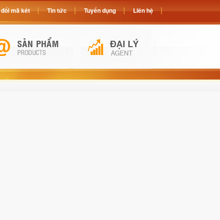
đổi mã két
Tin tức
Tuyển dụng
Liên hệ