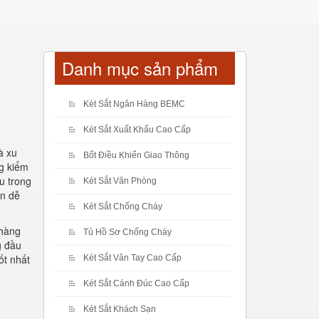
Danh mục sản phẩm
Két Sắt Ngân Hàng BEMC
Két Sắt Xuất Khẩu Cao Cấp
à xu
Bốt Điều Khiển Giao Thông
ng kiểm
u trong
Két Sắt Văn Phòng
ển dễ
Két Sắt Chống Cháy
 hàng
Tủ Hồ Sơ Chống Cháy
g đầu
ốt nhất
Két Sắt Vân Tay Cao Cấp
.
Két Sắt Cánh Đúc Cao Cấp
Két Sắt Khách Sạn