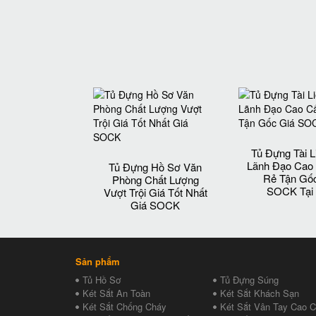
Tủ Đựng Tài L
Lãnh Đạo Cao
Tủ Đựng Hồ Sơ Văn
Rẻ Tận Gố
Phòng Chất Lượng
SOCK Tại
Vượt Trội Giá Tốt Nhất
Giá SOCK
Sản phẩm
Tủ Hồ Sơ
Tủ Đựng Súng
Két Sắt An Toàn
Két Sắt Khách Sạn
Két Sắt Chống Cháy
Két Sắt Vân Tay Cao 