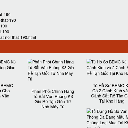
at-190
-that-190
t-190
at-190
at-noi-that-190.html
t BEMC
Tủ Hồ Sơ BEMC 
p Cho
Có 2 Cánh Kính và
Phân Phối Chính Hãng
n Văn
Cánh Sắt Rẻ Tận G
Tủ Sắt Văn Phòng K3
Tại Kho Hàng
Giá Rẻ Tận Gốc Từ
Nhà Máy Tủ