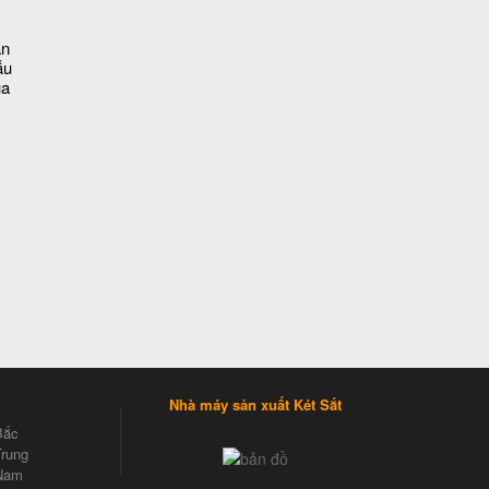
ăn
ẫu
ua
Nhà máy sản xuất Két Sắt
Bắc
rung
Nam