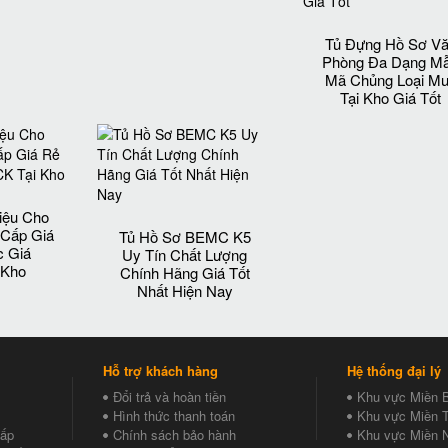
Tủ Đựng Hồ Sơ V
Phòng Đa Dạng M
Mã Chủng Loại M
Tại Kho Giá Tốt
iệu Cho
 Cấp Giá
Tủ Hồ Sơ BEMC K5
c Giá
Uy Tín Chất Lượng
 Kho
Chính Hãng Giá Tốt
Nhất Hiện Nay
Hỗ trợ khách hàng
Hệ thống đại lý
Đổi trả và hoàn tiền
Khu vực Miền 
Hình thức thanh toán
Khu vực Miền T
Cấp
Chính sách bảo hành
Khu vực Miền 