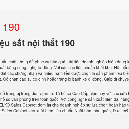
t 190
liệu sắt nội thất 190
huẩn chất lượng để phục vụ bảo quản tài liệu doanh nghiệp hiện đang l
 xuất bằng công nghệ tự động. Với các các tiêu chuẩn khắt khe. Hệ thố
 đạt các chứng nhận và nhiều năm liền được chọn là sản phẩm tiêu biể
ặt. Có chân cao su cố định hoặc trang bị bánh xe di động. Giúp di chuy
 để trang bị trong đơn vị mình. Tủ hồ sơ Cao Cấp hiện nay với các cửa
 hồ sơ văn phòng trên toàn quốc. Với công nghệ sản xuất hiện đại hàn
ELKO Safes Cabinet đem lại cho doanh nghiệp sự lựa chọn hoàn hảo t
KO Safes Cabinet sản xuất theo tiêu chuẩn Nhật bản, hàn quốc, Đức, mỹ