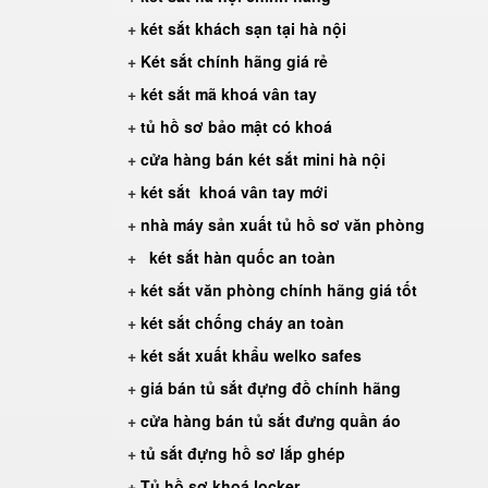
+
két sắt khách sạn tại hà nội
+
Két sắt chính hãng giá rẻ
+
két sắt mã khoá vân tay
+
tủ hồ sơ bảo mật có khoá
+
cửa hàng bán két sắt mini hà nội
+
két sắt khoá vân tay mới
+
nhà máy sản xuất tủ hồ sơ văn phòng
+
két sắt hàn quốc an toàn
+
két sắt văn phòng chính hãng giá tốt
+
két sắt chống cháy an toàn
+
két sắt xuất khẩu welko safes
+
giá bán tủ sắt đựng đồ chính hãng
+
cửa hàng bán tủ sắt đưng quần áo
+
tủ sắt đựng hồ sơ lắp ghép
+
Tủ hồ sơ khoá locker