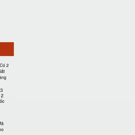
K3
 2
ốc