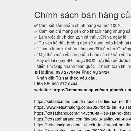
Chính sách bán hàng của
✅
Cam kết sản phẩm chính hãng và mới 100%
✅ Cam kết chỉ mang đến cho khách hàng những sản
✅ Làm việc từ 7h đến 22h cả thứ 7,CN và ngày lễ
✅ Tư vấn kê đặt, hướng dẫn sử dụng, bảo hành tại 
✅ Thanh toán khi nhận hàng và đã kiểm tra kĩ lưỡn
✅ Mọi thắc mắc về sản phẩm hoặc cần tư vấn về T
Hãy để lại ngay SĐT hoặc IBOX trực tiếp để được t
Miễn Phí Ship nhanh toàn quốc - Thanh toán khi n
☎️
Hotline: 098 2770404 Phục vụ 24/24
Nhận đặt Tủ sắt theo yêu cầu.
Liên hệ: 098.277.0404
website:
https://ketsatcaocap.vn/san-pham/tu-h
https://ketsatcantho.com/tin-tuc/tu-tai-lieu-sat-noi-th
https://www.ketsathalong.com/2020/04/tu-tai-lieu-sat
https://ketsathanoi.com/tin-tuc/tu-tai-lieu-sat-noi-tha
https://ketsatnhatrang.com/tin-tuc/tu-tai-lieu-sat-noi
https://ketsatsaigon.com/tin-tuc/tu-tai-lieu-sat-noi-th
https://www.ketsatvungtau.com/2020/04/tu-tai-lieu-s