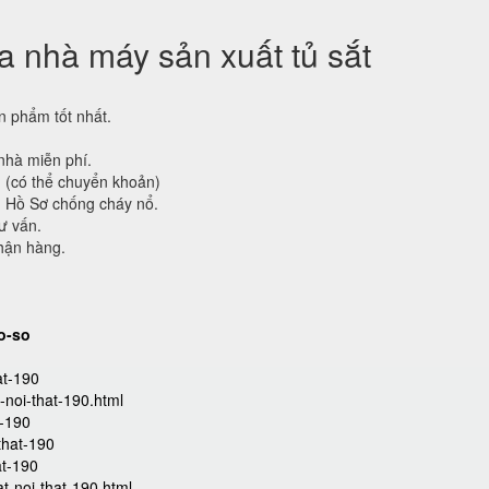
 nhà máy sản xuất tủ sắt
 phẩm tốt nhất.
nhà miễn phí.
g (có thể chuyển khoản)
ủ Hồ Sơ chống cháy nổ.
ư vấn.
hận hàng.
o-so
at-190
-noi-that-190.html
t-190
-that-190
at-190
at-noi-that-190.html