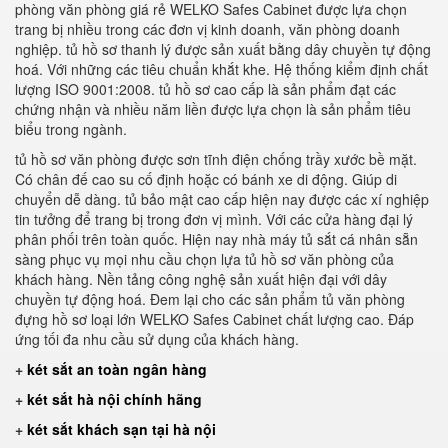
phòng văn phòng giá rẻ WELKO Safes Cabinet được lựa chọn
trang bị nhiều trong các đơn vị kinh doanh, văn phòng doanh
nghiệp. tủ hồ sơ thanh lý được sản xuất bằng dây chuyền tự động
hoá. Với những các tiêu chuẩn khắt khe. Hệ thống kiểm định chất
lượng ISO 9001:2008. tủ hồ sơ cao cấp là sản phẩm đạt các
chứng nhận và nhiều năm liền được lựa chọn là sản phẩm tiêu
biểu trong ngành.
tủ hồ sơ văn phòng được sơn tĩnh điện chống trầy xước bề mặt.
Có chân đế cao su cố định hoặc có bánh xe di động. Giúp di
chuyển dễ dàng. tủ bảo mật cao cấp hiện nay được các xí nghiệp
tin tưởng để trang bị trong đơn vị mình. Với các cửa hàng đại lý
phân phối trên toàn quốc. Hiện nay nhà máy tủ sắt cá nhân sẵn
sàng phục vụ mọi nhu cầu chọn lựa tủ hồ sơ văn phòng của
khách hàng. Nền tảng công nghệ sản xuất hiện đại với dây
chuyền tự động hoá. Đem lại cho các sản phẩm tủ văn phòng
đựng hồ sơ loại lớn WELKO Safes Cabinet chất lượng cao. Đáp
ứng tối đa nhu cầu sử dụng của khách hàng.
+
két sắt an toàn ngân hàng
+
két sắt hà nội chính hãng
+
két sắt khách sạn tại hà nội