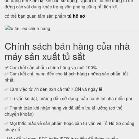
dễ dàng tìm kiếm lại khi cần sử dụng. Ngoài ra, có thể dùng tủ để
đựng các vật dụng khác trong văn phòng cũng rất tiện lợi.
có thể bạn quan tâm sản phẩm
tủ hồ sơ
Chính sách bán hàng của nhà
máy sản xuất tủ sắt
✅
Cam kết sản phẩm chính hãng và mới 100%
✅ Cam kết chỉ mang đến cho khách hàng những sản phẩm tốt
nhất.
✅ Làm việc từ 7h đến 22h cả thứ 7,CN và ngày lễ
✅ Tư vấn kê đặt, hướng dẫn sử dụng, bảo hành tại nhà miễn phí.
✅ Thanh toán khi nhận hàng và đã kiểm tra kĩ lưỡng (có thể
chuyển khoản)
✅ Mọi thắc mắc về sản phẩm hoặc cần tư vấn về Tủ Hồ Sơ chống
cháy nổ.
Hãy để lại ngay SĐT hoặc IBOX trực tiếp để được tư vấn.