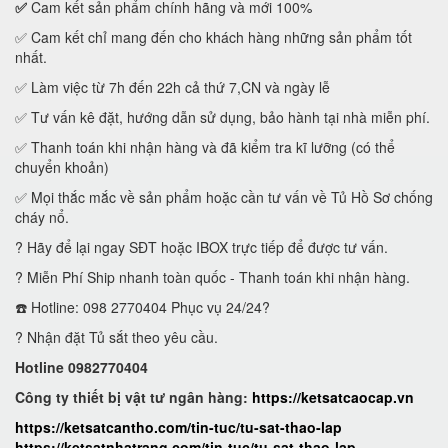
✅
Cam kết sản phẩm chính hãng và mới 100%
✅ Cam kết chỉ mang đến cho khách hàng những sản phẩm tốt
nhất.
✅ Làm việc từ 7h đến 22h cả thứ 7,CN và ngày lễ
✅ Tư vấn kê đặt, hướng dẫn sử dụng, bảo hành tại nhà miễn phí.
✅ Thanh toán khi nhận hàng và đã kiểm tra kĩ lưỡng (có thể
chuyển khoản)
✅ Mọi thắc mắc về sản phẩm hoặc cần tư vấn về Tủ Hồ Sơ chống
cháy nổ.
? Hãy để lại ngay SĐT hoặc IBOX trực tiếp để được tư vấn.
? Miễn Phí Ship nhanh toàn quốc - Thanh toán khi nhận hàng.
☎️ Hotline: 098 2770404 Phục vụ 24/24?
? Nhận đặt Tủ sắt theo yêu cầu.
Hotline 0982770404
Công ty thiết bị vật tư ngân hàng:
https://ketsatcaocap.vn
https://ketsatcantho.com/tin-tuc/tu-sat-thao-lap
https://ketsatnhatrang.com/tin-tuc/tu-sat-thao-lap