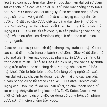
liệu thép cán nguội trên dây chuyền đúc dập hiện đại với sự giám
sát chặt chẽ của các kỹ sư giỏi. Mua tủ bảo mật chống cháy màu
đen WELKO Safes Cabinet tại đại lý tủ hồ sơ chính hãng để có
được sản phẩm với giá thành rẻ và chất lượng cao, uy tín trên thị
trường. tủ sắt cao cấp được chế tạo bằng dây chuyền tự động
hoá. Với những các tiêu chuẩn khắt khe. Hệ thống kiểm định chất
lượng ISO 9001:2008. tủ sắt công ty là sản phẩm đạt các chứng
nhận và nhiều năm liền được bầu chọn là sản phẩm tiêu biểu
trong ngành.
tủ sắt an toàn được sơn tĩnh điện chống trầy xước bề mặt. Có đế
cao su cố định hoặc trang bị bánh xe di động. Giúp kê dễ dàng. tủ
bảo mật giá rẻ hiện nay được các nhà máy tin tưởng để trang bị
trong đơn vị mình. Tủ hồ sơ Cao Cấp hiện nay với các đại lý chính
hãng trên toàn quốc sẵn sàng đáp ứng mọi nhu cầu về tủ bảo
mật khoá điện tử trên toàn quốc. Nền tảng công nghệ sản xuất
hiện đại với dây chuyền tự động hoá. Đem lại cho các sản phẩm
tủ văn phòng đựng hồ sơ có chân WELKO Safes Cabinet chất
lượng cao. Đáp ứng tối đa nhu cầu sử dụng của khách hàng. tủ
sắt chống cháy văn phòng loại nhỏ WELKO Safes Cabinet với
thiết kế tinh gọn, giúp cho việc sử dụng dễ dàng hơn. sản phẩm
được sơn tĩnh điện chống trầy xước.