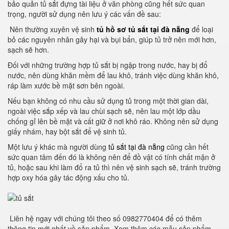
bảo quản tủ sắt đựng tài liệu ở văn phòng cũng hết sức quan
trọng, người sử dụng nên lưu ý các vấn đề sau:
Nên thường xuyên vệ sinh
tủ hồ sơ tủ sắt tại đà nẵng
để loại
bỏ các nguyên nhân gây hại và bụi bẩn, giúp tủ trở nên mới hơn,
sạch sẽ hơn.
Đối với những trường hợp tủ sắt bị ngập trong nước, hay bị đổ
nước, nên dùng khăn mềm để lau khô, tránh việc dùng khăn khô,
ráp làm xước bề mặt sơn bên ngoài.
Nếu bạn không có nhu cầu sử dụng tủ trong một thời gian dài,
ngoài việc sắp xếp và lau chùi sạch sẽ, nên lau một lớp dầu
chống gỉ lên bề mặt và cất giữ ở nơi khô ráo.
Không nên sử dụng
giấy nhám, hay bột sắt để vệ sinh tủ.
Một lưu ý khác mà người dùng
tủ sắt tại đà nẵng
cũng cần hết
sức quan tâm đến đó là không nên để đồ vật có tính chất mặn ở
tủ, hoặc sau khi làm đổ ra tủ thì nên vệ sinh sạch sẽ, tránh trường
hợp oxy hóa gây tác động xấu cho tủ.
Liên hệ ngay với chúng tôi theo số 0982770404 để có thêm
thông tin mới nhất về sản phẩm. Xem thêm các mẫu sản phẩm