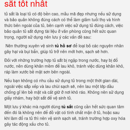
sắt tốt nhất
tủ sắt là loại tủ có độ bền cao, mẫu mã đẹp nhưng nếu sử dụng
và bảo quản không đúng cách có thể làm giảm tuổi thọ và hình
thức bên ngoài của tủ, bên cạnh việc sử dụng tủ đúng cách, việc
bảo quản tủ sắt đựng tài liệu ở văn phòng cũng hết sức quan
trọng, người sử dụng nên lưu ý các vấn đề sau:
Nên thường xuyên vệ sinh
tủ hồ sơ
để loại bỏ các nguyên nhân
gây hại và bụi bẩn, giúp tủ trở nên mới hơn, sạch sẽ hơn.
Đối với những trường hợp tủ sắt bị ngập trong nước, hay bị đổ
nước, nên dùng khăn mềm để lau khô, tránh việc dùng khăn khô,
ráp làm xước bề mặt sơn bên ngoài.
Nếu bạn không có nhu cầu sử dụng tủ trong một thời gian dài,
ngoài việc sắp xếp và lau chùi sạch sẽ, nên lau một lớp dầu
chống gỉ lên bề mặt và cất giữ ở nơi khô ráo.
Không nên sử dụng
giấy nhám, hay bột sắt để vệ sinh tủ.
Một lưu ý khác mà người dùng
tủ sắt
cũng cần hết sức quan tâm
đến đó là không nên để đồ vật có tính chất mặn ở tủ, hoặc sau
khi làm đổ ra tủ thì nên vệ sinh sạch sẽ, tránh trường hợp oxy hóa
gây tác động xấu cho tủ.