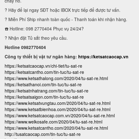
cháy nổ.
? Hãy để lại ngay SĐT hoặc IBOX trực tiếp để được tư vấn.
? Miễn Phí Ship nhanh toàn quốc - Thanh toán khi nhận hàng.
☎️ Hotline: 098 2770404 Phục vụ 24/24?
? Nhận đặt Tủ sắt theo yêu cầu.
Hotline 0982770404
Công ty thiết bị vật tư ngân hàng:
https://ketsatcaocap.vn
https://ketsatcaocap.vn/chi-tiet/tu-sat-re
https://ketsatcantho.com/tin-tuc/tu-sat-re
https://www.ketsathalong.com/2020/04/tu-sat-re.html
https://ketsathanoi.com/tin-tuc/tu-sat-re
https://ketsatnhatrang.com/tin-tuc/tu-sat-re
https://ketsatsaigon.com/tin-tuc/tu-sat-re
https://www.ketsatvungtau.com/2020/04/tu-sat-re.html
https://www.ketsatbienhoa.com/2020/04/tu-sat-re.html
https://www.ketsatcaocap.com.vn/2020/04/tu-sat-re.html
https://www.welkosafe.com/2020/04/tu-sat-re.html
https://www.ketsatcantho.com/2020/04/tu-sat-re.html
http://tusatcaocap.com/tin-tuc/tu-sat-re