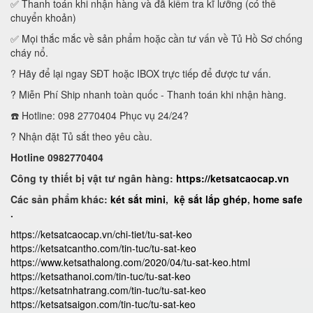
✅ Thanh toán khi nhận hàng và đã kiểm tra kĩ lưỡng (có thể
chuyển khoản)
✅ Mọi thắc mắc về sản phẩm hoặc cần tư vấn về Tủ Hồ Sơ chống
cháy nổ.
? Hãy để lại ngay SĐT hoặc IBOX trực tiếp để được tư vấn.
? Miễn Phí Ship nhanh toàn quốc - Thanh toán khi nhận hàng.
☎️ Hotline: 098 2770404 Phục vụ 24/24?
? Nhận đặt Tủ sắt theo yêu cầu.
Hotline 0982770404
Công ty thiết bị vật tư ngân hàng:
https://ketsatcaocap.vn
Các sản phẩm khác:
két sắt mini
,
kệ sắt lắp ghép
,
home safe
.
https://ketsatcaocap.vn/chi-tiet/tu-sat-keo
https://ketsatcantho.com/tin-tuc/tu-sat-keo
https://www.ketsathalong.com/2020/04/tu-sat-keo.html
https://ketsathanoi.com/tin-tuc/tu-sat-keo
https://ketsatnhatrang.com/tin-tuc/tu-sat-keo
https://ketsatsaigon.com/tin-tuc/tu-sat-keo