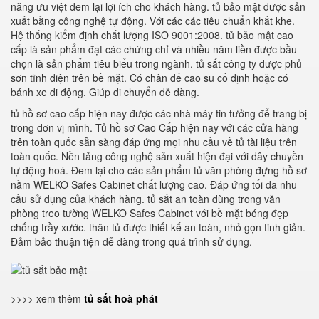
năng ưu việt đem lại lợi ích cho khách hàng. tủ bảo mật được sản
xuất bằng công nghệ tự động. Với các các tiêu chuẩn khắt khe.
Hệ thống kiểm định chất lượng ISO 9001:2008. tủ bảo mật cao
cấp là sản phẩm đạt các chứng chỉ và nhiều năm liền được bầu
chọn là sản phẩm tiêu biểu trong ngành. tủ sắt công ty được phủ
sơn tĩnh điện trên bề mặt. Có chân đế cao su cố định hoặc có
bánh xe di động. Giúp di chuyển dễ dàng.
tủ hồ sơ cao cấp hiện nay được các nhà máy tin tưởng để trang bị
trong đơn vị mình. Tủ hồ sơ Cao Cấp hiện nay với các cửa hàng
trên toàn quốc sẵn sàng đáp ứng mọi nhu cầu về tủ tài liệu trên
toàn quốc. Nền tảng công nghệ sản xuất hiện đại với dây chuyền
tự động hoá. Đem lại cho các sản phẩm tủ văn phòng đựng hồ sơ
nằm WELKO Safes Cabinet chất lượng cao. Đáp ứng tối đa nhu
cầu sử dụng của khách hàng. tủ sắt an toàn dùng trong văn
phòng treo tường WELKO Safes Cabinet với bề mặt bóng đẹp
chống trầy xước. thân tủ được thiết kế an toàn, nhỏ gọn tinh giản.
Đảm bảo thuận tiện dễ dàng trong quá trình sử dụng.
>>>> xem thêm
tủ sắt hoà phát