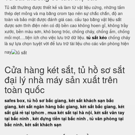
Tủ sắt thường được thiết kế và làm từ vật liệu cứng, những tấm
thép dẹt mỏng và mạ bằng crom tạo nên sự chắc chắn, độ an
toàn và bảo mật được đánh giá cao. cấu tạo bằng vật liệu sắt
được sơn tĩnh điện nên có độ bền cao không hoen gỉ, không trầy
xước, bền màu sơn, khó bong tróc, chống cháy, chống ẩm, chống
mối mọt….tiện ích cho việc lưu trữ dữ liệu.
tủ sắt kéo
chống cháy
là sự lựa chọn tuyệt vời để lưu trữ tài liệu cho các văn phòng hiện
nay
Cửa hàng két sắt, tủ hồ sơ sắt
đại lý nhà máy sản xuất trên
toàn quốc
safes box
,
tủ hồ sơ bắc giang
,
két sắt khách sạn bắc
giang
,
két sắt ngân hàng bắc giang
,
két sắt bắc giang
,
két
sắt giá rẻ tại tphcm
,
mua két sắt tại hà nội
,
két sắt vân tay
tại bắc ninh
,
két đựng tiền tại bắc ninh
,
tủ văn phòng tại
bắc ninh
,
két sắt khách sạn