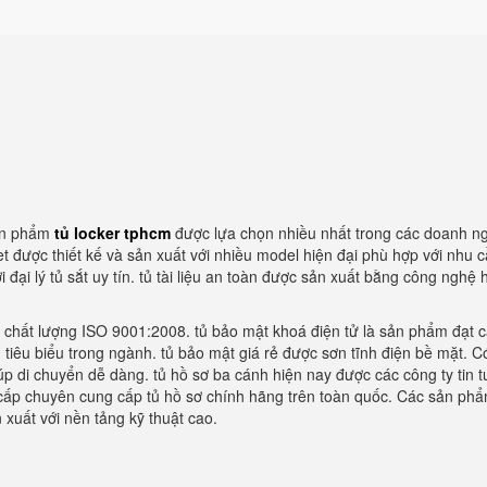
sản phẩm
tủ locker tphcm
được lựa chọn nhiều nhất trong các doanh ng
được thiết kế và sản xuất với nhiều model hiện đại phù hợp với nhu 
i lý tủ sắt uy tín. tủ tài liệu an toàn được sản xuất bằng công nghệ 
h chất lượng ISO 9001:2008. tủ bảo mật khoá điện tử là sản phẩm đạt 
tiêu biểu trong ngành. tủ bảo mật giá rẻ được sơn tĩnh điện bề mặt. C
úp di chuyển dễ dàng. tủ hồ sơ ba cánh hiện nay được các công ty tin 
 cấp chuyên cung cấp tủ hồ sơ chính hãng trên toàn quốc. Các sản phẩ
uất với nền tảng kỹ thuật cao.