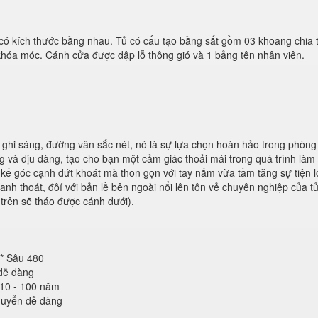
 có kích thước bằng nhau. Tủ có cấu tạo bằng sắt gồm 03 khoang chia
 khóa móc. Cánh cửa được dập lỗ thông gió và 1 bảng tên nhân viên.
ghi sáng, đường vân sắc nét, nó là sự lựa chọn hoàn hảo trong phòng
 và dịu dàng, tạo cho bạn một cảm giác thoải mái trong quá trình làm 
kế góc cạnh dứt khoát mà thon gọn với tay nắm vừa tầm tăng sự tiện lợ
nh thoát, đôí với bản lề bên ngoài nổi lên tôn vẻ chuyên nghiệp của t
 trên sẽ tháo được cánh dưới).
 * Sâu 480
dễ dàng
 10 - 100 năm
huyển dễ dàng