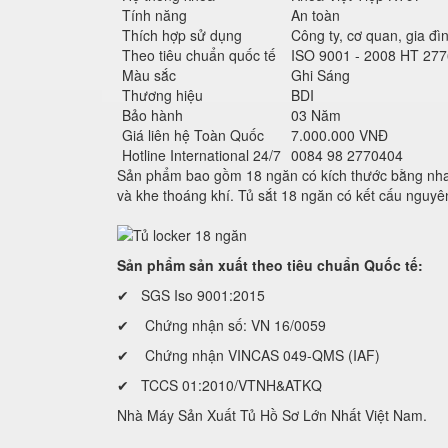
Tính năng
An toàn
Thích hợp sử dụng
Công ty, cơ quan, gia đìn
Theo tiêu chuẩn quốc tế
ISO 9001 - 2008 HT 277
Màu sắc
Ghi Sáng
Thương hiệu
BDI
Bảo hành
03 Năm
Giá liên hệ Toàn Quốc
7.000.000 VNĐ
Hotline International 24/7
0084 98 2770404
Sản phẩm bao gồm 18 ngăn có kích thước bằng nhau
và khe thoáng khí. Tủ sắt 18 ngăn có kết cấu nguyê
Sản phẩm sản xuất theo tiêu chuẩn Quốc tế:
✔ SGS Iso 9001:2015
✔ Chứng nhận số: VN 16/0059
✔ Chứng nhận VINCAS 049-QMS (IAF)
✔ TCCS 01:2010/VTNH&ATKQ
Nhà Máy Sản Xuất Tủ Hồ Sơ Lớn Nhất Việt Nam.