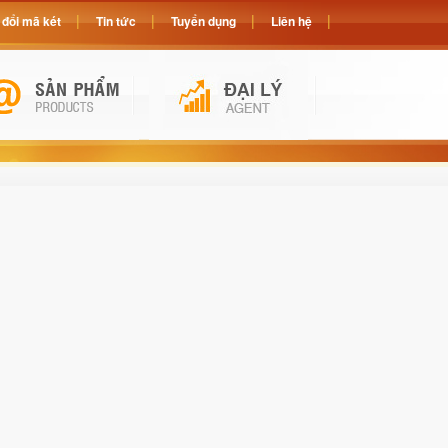
đổi mã két
Tin tức
Tuyển dụng
Liên hệ