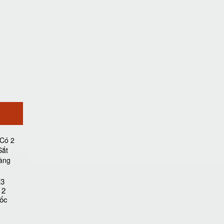
K3
 2
ốc