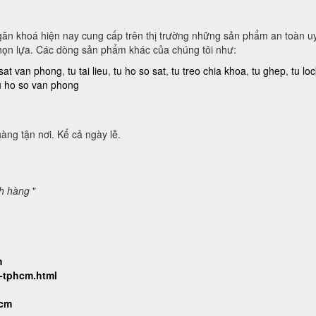
ngăn khoá hiện nay cung cấp trên thị trường những sản phẩm an toàn uy
họn lựa. Các dòng sản phẩm khác của chúng tôi như:
 sat van phong
,
tu tai lieu
,
tu ho so sat
,
tu treo chia khoa
,
tu ghep
,
tu lo
u ho so van phong
àng tận nơi. Kể cả ngày lễ.
ch hàng
"
m
r-tphcm.html
hcm