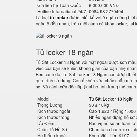
Giá liên hệ Toàn Quốc
6.000.000 VNĐ
Hotline International 24/7
0084 98 2770404
Là loại
tủ locker
được thiết kế với 9 ngăn riêng biệt
ngăn ô đều nhau, trên mỗi cánh có khóa locker, tai
Tủ locker 18 ngăn
Tủ Sắt Locker 18 Ngăn với mặt ngoài được sơn màu 
việc của bạn sẽ khiến không gian của bạn nhẹ nhàng
Bên cạnh đó, Tu Sat Locker 18 Ngan còn được thiết 
quá trình sử dụng. Còn ổ khóa vừa chắc chắn mà tha
sơ. Và cánh cửa độc lập (loại bỏ tình trạng mở cánh
Model
Tủ Sắt Locker 18 Ngăn
Trọng Lượng
90 ± 10Kg
Kích thước ngoài
Cao 1.920 * Rộng 1.000
Kích thước trong
Nhiều ngăn đựng hồ sơ 
Ưu Điểm
Bảo vệ hồ sơ an toàn từ
Chân Tủ Hồ Sơ
Chân tủ có bánh xe di c
Hệ thống khoá
Khoá Việt Tiệp KT97