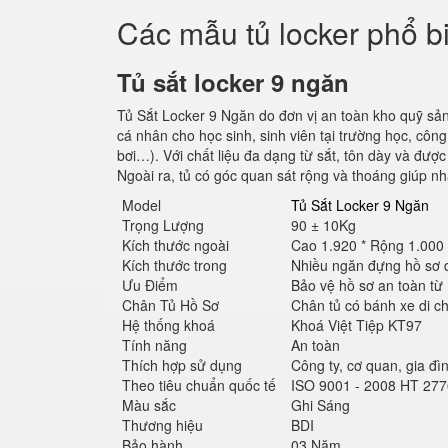
Các mẫu tủ locker phổ b
Tủ sắt locker 9 ngăn
Tủ Sắt Locker 9 Ngăn do đơn vị an toàn kho quỹ sản
cá nhân cho học sinh, sinh viên tại trường học, cô
bơi…). Với chất liệu đa dạng từ sắt, tôn dày và đượ
Ngoài ra, tủ có góc quan sát rộng và thoáng giúp nh
Model
Tủ Sắt Locker 9 Ngăn
Trọng Lượng
90 ± 10Kg
Kích thước ngoài
Cao 1.920 * Rộng 1.000
Kích thước trong
Nhiều ngăn đựng hồ sơ 
Ưu Điểm
Bảo vệ hồ sơ an toàn từ
Chân Tủ Hồ Sơ
Chân tủ có bánh xe di c
Hệ thống khoá
Khoá Việt Tiệp KT97
Tính năng
An toàn
Thích hợp sử dụng
Công ty, cơ quan, gia đìn
Theo tiêu chuẩn quốc tế
ISO 9001 - 2008 HT 277
Màu sắc
Ghi Sáng
Thương hiệu
BDI
Bảo hành
03 Năm