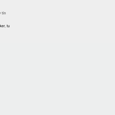
 tín
cker
,
tu