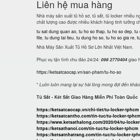
Liên hệ mua hàng
Nhà máy sản xuất tủ hồ sơ, tủ sắt, tủ locker nhiều 
chất lượng cao được nhiều khách hàng tinh tưởng c
tu sat dung quan ao
,
tu ho so thap
,
tu ho so dep
,
tu
file
,
tu dung tai lieu
,
tu dung ho so
,
tu ho so gia re
,
t
Nhà Máy Sản Xuất Tủ Hồ Sơ Lớn Nhất Việt Nam.
Phục vụ tận tình chu đáo 24/24:
098 2770404
giao h
https://ketsatcaocap.vn/san-pham/tu-ho-so
"
Luôn luôn mang lại sự hài lòng mong đợi đến khá
Tủ Sắt - Két Sắt Giao Hàng Miễn Phí Toàn Quốc
https://ketsatcaocap.vn/chi-tiet/tu-locker-tphcm
https://ketsatcantho.com/tin-tuc/tu-locker-tphc
https://www.ketsathalong.com/2020/04/tu-locke
https://ketsathanoi.com/tin-tuc/tu-locker-tphcm
https://ketsatnhatrang.com/tin-tuc/tu-locker-tp