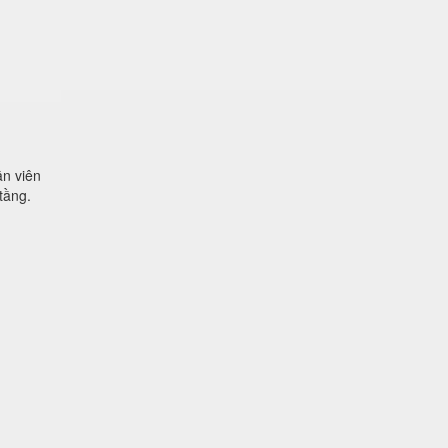
n viên
tầng.