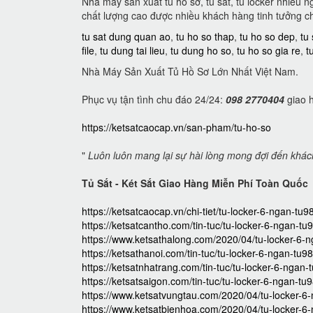
Nhà máy sản xuất tủ hồ sơ, tủ sắt, tủ locker nhiều 
chất lượng cao được nhiều khách hàng tinh tưởng c
tu sat dung quan ao
,
tu ho so thap
,
tu ho so dep
,
tu
file
,
tu dung tai lieu
,
tu dung ho so
,
tu ho so gia re
,
t
Nhà Máy Sản Xuất Tủ Hồ Sơ Lớn Nhất Việt Nam.
Phục vụ tận tình chu đáo 24/24:
098 2770404
giao h
https://ketsatcaocap.vn/san-pham/tu-ho-so
"
Luôn luôn mang lại sự hài lòng mong đợi đến khá
Tủ Sắt - Két Sắt Giao Hàng Miễn Phí Toàn Quốc
https://ketsatcaocap.vn/chi-tiet/tu-locker-6-ngan-tu9
https://ketsatcantho.com/tin-tuc/tu-locker-6-ngan-tu
https://www.ketsathalong.com/2020/04/tu-locker-6-
https://ketsathanoi.com/tin-tuc/tu-locker-6-ngan-tu9
https://ketsatnhatrang.com/tin-tuc/tu-locker-6-ngan-
https://ketsatsaigon.com/tin-tuc/tu-locker-6-ngan-tu
https://www.ketsatvungtau.com/2020/04/tu-locker-6
https://www.ketsatbienhoa.com/2020/04/tu-locker-6