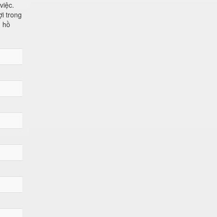
việc.
i trong
ủ hồ