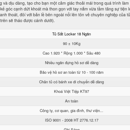
 và dịu dàng, tạo cho bạn một cảm giác thoải mái trong quá trình làm 
kế góc cạnh dứt khoát mà thon gọn với tay nắm vừa tầm tăng sự tiện lợ
nh thoát, đôí với bản lề bên ngoài nổi lên tôn vẻ chuyên nghiệp của t
 trên sẽ tháo được cánh dưới).
Tủ Sắt Locker 18 Ngăn
90 ± 10Kg
Cao 1.920 * Rộng 1.000 * Sâu 480
Nhiều ngăn đựng hồ sơ dễ dàng
Bảo vệ hồ sơ an toàn từ 10 - 100 năm
Chân tủ có bánh xe di chuyển dễ dàng
Khoá Việt Tiệp KT97
An toàn
Công ty, cơ quan, gia đình, thư viện...
ISO 9001 - 2008 HT 2776.12.17
Ghi Sáng