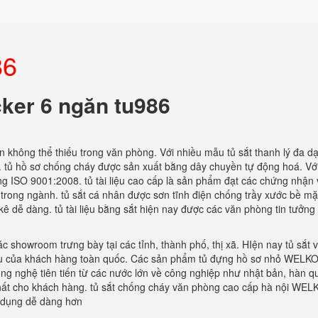
86
cker 6 ngăn tu986
n không thể thiếu trong văn phòng. Với nhiều mẫu tủ sắt thanh lý đa d
. tủ hồ sơ chống cháy được sản xuất bằng dây chuyền tự động hoá. Vớ
ợng ISO 9001:2008. tủ tài liệu cao cấp là sản phẩm đạt các chứng nhận
 trong ngành. tủ sắt cá nhân được sơn tĩnh điện chống trầy xước bề mặ
ê dễ dàng. tủ tài liệu bằng sắt hiện nay được các văn phòng tin tưởng
c showroom trưng bày tại các tỉnh, thành phố, thị xã. HIện nay tủ sắt 
cầu của khách hàng toàn quốc. Các sản phẩm tủ đựng hồ sơ nhỏ WELKO
ông nghệ tiên tiến từ các nước lớn về công nghiệp như nhật bản, hàn q
t nhất cho khách hàng. tủ sắt chống cháy văn phòng cao cấp hà nội WEL
sử dụng dễ dàng hơn