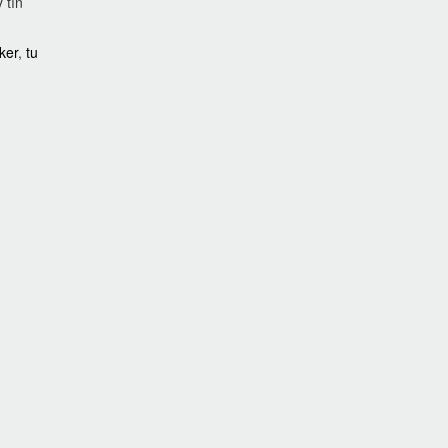
 tín
cker
,
tu