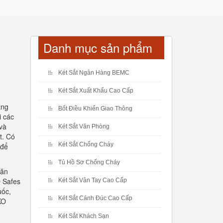
Danh mục sản phẩm
Két Sắt Ngân Hàng BEMC
Két Sắt Xuất Khẩu Cao Cấp
ạng
Bốt Điều Khiển Giao Thông
i các
 và
Két Sắt Văn Phòng
t. Có
Két Sắt Chống Cháy
 để
Tủ Hồ Sơ Chống Cháy
văn
 Safes
Két Sắt Vân Tay Cao Cấp
uốc,
Két Sắt Cánh Đúc Cao Cấp
KO
Két Sắt Khách Sạn