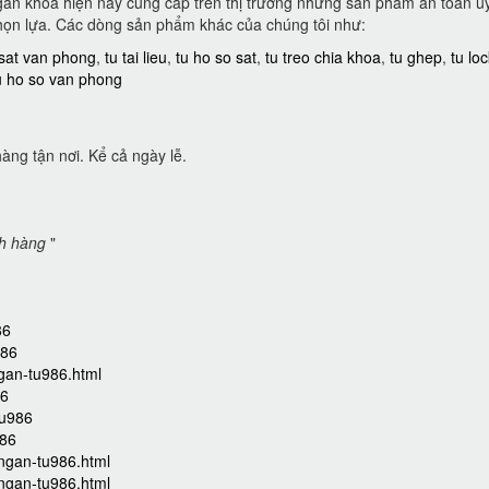
ngăn khoá hiện nay cung cấp trên thị trường những sản phẩm an toàn uy
họn lựa. Các dòng sản phẩm khác của chúng tôi như:
 sat van phong
,
tu tai lieu
,
tu ho so sat
,
tu treo chia khoa
,
tu ghep
,
tu lo
u ho so van phong
àng tận nơi. Kể cả ngày lễ.
ch hàng
"
86
986
ngan-tu986.html
86
tu986
986
-ngan-tu986.html
-ngan-tu986.html