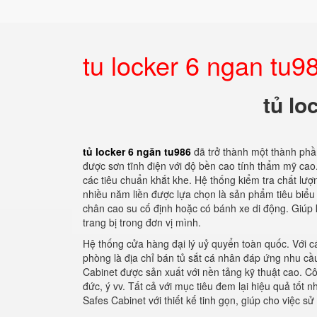
tu locker 6 ngan tu9
tủ lo
tủ locker 6 ngăn tu986
đã trở thành một thành phầ
được sơn tĩnh điện với độ bền cao tính thẩm mỹ cao
các tiêu chuẩn khắt khe. Hệ thống kiểm tra chất lư
nhiều năm liền được lựa chọn là sản phẩm tiêu biểu
chân cao su cố định hoặc có bánh xe di động. Giúp k
trang bị trong đơn vị mình.
Hệ thống cửa hàng đại lý uỷ quyển toàn quốc. Với cá
phòng là địa chỉ bán tủ sắt cá nhân đáp ứng nhu 
Cabinet được sản xuất với nền tảng kỹ thuật cao. C
đức, ý vv. Tất cả với mục tiêu đem lại hiệu quả tố
Safes Cabinet với thiết kế tinh gọn, giúp cho việc 