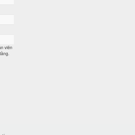
n viên
tầng.