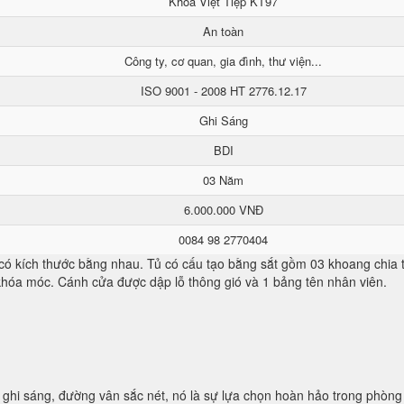
Khoá Việt Tiệp KT97
An toàn
Công ty, cơ quan, gia đình, thư viện...
ISO 9001 - 2008 HT 2776.12.17
Ghi Sáng
BDI
03 Năm
6.000.000 VNĐ
0084 98 2770404
 có kích thước bằng nhau. Tủ có cấu tạo bằng sắt gồm 03 khoang chia
 khóa móc. Cánh cửa được dập lỗ thông gió và 1 bảng tên nhân viên.
ghi sáng, đường vân sắc nét, nó là sự lựa chọn hoàn hảo trong phòng