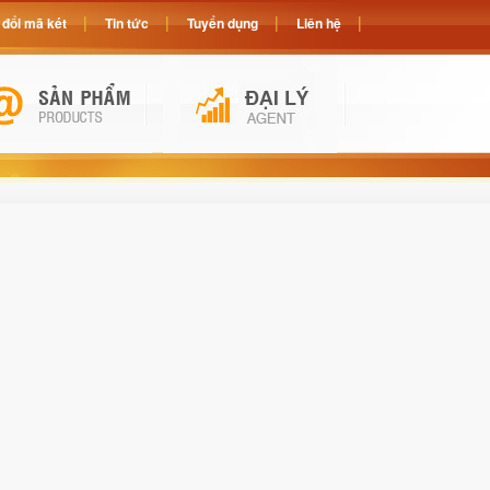
đổi mã két
Tin tức
Tuyển dụng
Liên hệ