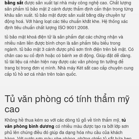
bằng sắt
được sản xuất tại nhà máy công nghệ cao. Chất lượng
sản phẩm tủ bảo mật 2 cánh được thẩm định cẩn thận trong từng
khâu sản xuất. tủ bảo mật được sản xuất bằng dây chuyền tự
động hoá. Với hàng loạt các tiêu chuẩn khắt khe. Hệ thống xác
định tiêu chuẩn chất lượng ISO 9001:2008.
tủ bảo mật khoá điện tử là sản phẩm đạt các chứng nhận và
nhiều năm liền được bình chọn là sản phẩm tiêu biểu trong
ngành. tủ bảo mật 3 cánh được phủ sơn tĩnh điện trên bề mặt. Có
chân cao su cố định hoặc có bánh xe di động. Giúp đặt dễ dàng.
tủ tài liệu cá nhân hiện nay được các văn phòng tin tưởng để
trang bị trong đơn vị mình. Nhà máy Két sắt cao cấp chuyên cung
cấp tủ hồ sơ cá nhân trên toàn quốc.
Tủ văn phòng có tính thẩm mỹ
cao
Không hề thua kém so với các dòng tủ gỗ về tính thẩm mỹ,
tủ
văn phòng bình dương
có nhiều màu được tạo ra bởi lớp sơn
phủ lên chúng điều đó giúp đa dạng hóa nhu cầu của khách
hàng. Với nước sơn màu nhẹ nhàng, những chiếc tủ sắt hứa hẹn