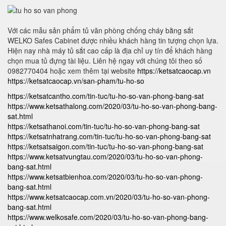
Với các mẫu sản phẩm tủ văn phòng chống cháy bằng sắt
WELKO Safes Cabinet được nhiều khách hàng tin tượng chọn lựa.
Hiện nay nhà máy tủ sắt cao cấp là địa chỉ uy tín để khách hàng
chọn mua tủ đựng tài liệu. Liên hệ ngay với chúng tôi theo số
0982770404 hoặc xem thêm tại website
https://ketsatcaocap.vn
https://ketsatcaocap.vn/san-pham/tu-ho-so
https://ketsatcantho.com/tin-tuc/tu-ho-so-van-phong-bang-sat
https://www.ketsathalong.com/2020/03/tu-ho-so-van-phong-bang-
sat.html
https://ketsathanoi.com/tin-tuc/tu-ho-so-van-phong-bang-sat
https://ketsatnhatrang.com/tin-tuc/tu-ho-so-van-phong-bang-sat
https://ketsatsaigon.com/tin-tuc/tu-ho-so-van-phong-bang-sat
https://www.ketsatvungtau.com/2020/03/tu-ho-so-van-phong-
bang-sat.html
https://www.ketsatbienhoa.com/2020/03/tu-ho-so-van-phong-
bang-sat.html
https://www.ketsatcaocap.com.vn/2020/03/tu-ho-so-van-phong-
bang-sat.html
https://www.welkosafe.com/2020/03/tu-ho-so-van-phong-bang-