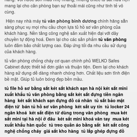
mang lại cho căn phòng bạn sự thoải mái cũng như tinh tế vô
cùng.
Hiện nay nhà máy
tủ văn phòng bình dương
chính hãng sẵn
sàng phục vụ mọi nhu cầu chọn lựa tủ hồ sơ văn phòng của
khách hàng. Nền tảng công nghệ sản xuất hiện đại với dây
chuyền tự động hoá. Đem lại cho các sản phẩm
tủ văn phòng
luôn đảm bảo chất lượng cao. Đáp ứng tối đa nhu cầu sử dụng
của khách hàng.
tủ văn phòng chống cháy cơ quan chính phủ WELKO Safes
Cabinet được thiết kế đơn giản và thuận tiện. Đem lại cho khách
hàng sử dụng dễ dàng nhanh chóng hơn. Chất liệu sơn tĩnh điện
bề mặt. Giúp tủ luôn bóng đẹp bền mầu.
tủ file hồ sơ bằng sắt
két sắt khách sạn hà nội
két sắt mini
xuất khẩu
tủ văn phòng bằng sắt
két sắt đựng tiền ngân
hàng
két sắt khách sạn đựng đồ cá nhân
tủ sắt bảo mật
điện tử
bán tủ hồ sơ văn phòng
két sắt uy tín
tủ locker 24
ngăn khoá
két sắt điện tử dùng trong văn phòng
mua két
sắt mini tại hà nội ở đâu
két sắt mini khoá vân tay
mua két
xuất khẩu hàn quốc
tủ treo quần áo bằng sắt
két sắt công
nghệ chống cháy
giá sắt kho hàng
tủ lắp ghép đựng đồ