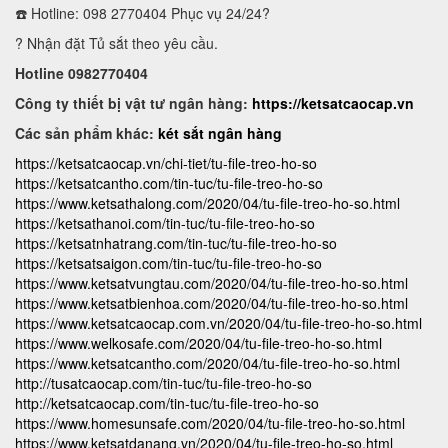
☎️ Hotline: 098 2770404 Phục vụ 24/24?
? Nhận đặt Tủ sắt theo yêu cầu.
Hotline 0982770404
Công ty thiết bị vật tư ngân hàng:
https://ketsatcaocap.vn
Các sản phẩm khác:
két sắt ngân hàng
https://ketsatcaocap.vn/chi-tiet/tu-file-treo-ho-so
https://ketsatcantho.com/tin-tuc/tu-file-treo-ho-so
https://www.ketsathalong.com/2020/04/tu-file-treo-ho-so.html
https://ketsathanoi.com/tin-tuc/tu-file-treo-ho-so
https://ketsatnhatrang.com/tin-tuc/tu-file-treo-ho-so
https://ketsatsaigon.com/tin-tuc/tu-file-treo-ho-so
https://www.ketsatvungtau.com/2020/04/tu-file-treo-ho-so.html
https://www.ketsatbienhoa.com/2020/04/tu-file-treo-ho-so.html
https://www.ketsatcaocap.com.vn/2020/04/tu-file-treo-ho-so.html
https://www.welkosafe.com/2020/04/tu-file-treo-ho-so.html
https://www.ketsatcantho.com/2020/04/tu-file-treo-ho-so.html
http://tusatcaocap.com/tin-tuc/tu-file-treo-ho-so
http://ketsatcaocap.com/tin-tuc/tu-file-treo-ho-so
https://www.homesunsafe.com/2020/04/tu-file-treo-ho-so.html
https://www.ketsatdanang.vn/2020/04/tu-file-treo-ho-so.html