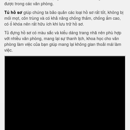
được trong các văn phòng.
Tủ hồ sơ
giúp chúng ta bảo quản các loại hồ sơ rất tốt, không bị
mối mọt, côn trùng và có khả năng chống thấm, chống ẩm cao,
có ổ khóa nên rất hữu ích khi lưu trữ hồ sơ.
Tủ đựng hồ sơ có màu sắc và kiểu dáng trang nhã nên phù hợp
với nhiều văn phòng, mang lại sự thanh lịch, khoa học cho văn
phòng làm việc của bạn giúp mang lại không gian thoải mái làm
việc.