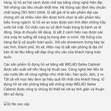
hàng. tủ hồ sơ hai cánh được chế tạo bằng công nghệ hiện đại.
Với những các tiêu chuẩn khắt khe. Hệ thống xác định tiêu chuẩn
chất lượng ISO 9001:2008. tủ sắt giá rẻ là sản phẩm đạt các
chứng chỉ và nhiều năm liền được bình chọn là sản phẩm tiêu
biểu trong ngành. tủ hồ sơ an toàn được sơn tĩnh điện chống trầy
xước bề mặt. Có chân cao su cố định hoặc trang bị bánh xe di
động. Giúp di chuyển dễ dàng. tủ sắt 2 cánh hiện nay được các
nhà máy tin tưởng để trang bị trong đơn vị mình. Hệ thống cửa
hàng đại lý uỷ quyển toàn quốc. Với các showroom trưng bày tại
các tỉnh, thành phố, thị xã. HIện nay tủ sắt văn phòng là địa chỉ
bán tủ tài liệu bằng sắt đáp ứng nhu cầu của khách hàng toàn
quốc.
Các sản phẩm tủ đựng hồ sơ bằng sắt WELKO Safes Cabinet
được sản xuất với nền tảng kỹ thuật cao. Công nghệ tiên tiến từ
các nước lớn về công nghiệp như nhật bản, hàn quốc, đức, ý vv.
Tất cả với mục tiêu đem lại hiệu quả tốt nhất cho khách hàng. tủ
đựng hồ sơ văn phòng bằng sắt chống cháy WELKO Safes
Cabinet được công ty chúng tôi thiết kế với sự tinh giản và thuận
tiện sử dụng.