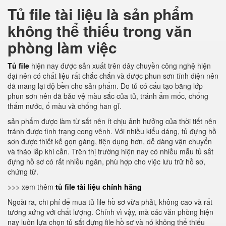
Tủ file tài liệu là sản phẩm
không thể thiếu trong văn
phòng làm việc
Tủ file
hiện nay được sản xuất trên dây chuyền công nghệ hiện
đại nên có chất liệu rất chắc chắn và được phun sơn tĩnh điện nên
đã mang lại độ bền cho sản phẩm. Do tủ có cấu tạo bằng lớp
phun sơn nên đã bảo vệ màu sắc của tủ, tránh ẩm mốc, chống
thấm nước, ố màu và chống han gỉ.
sản phẩm được làm từ sắt nên ít chịu ảnh hưởng của thời tiết nên
tránh được tình trạng cong vênh. Với nhiều kiểu dáng, tủ đựng hồ
sơn được thiết kế gọn gàng, tiện dụng hơn, dễ dàng vận chuyển
và tháo lắp khi cần. Trên thị trường hiện nay có nhiều mẫu tủ sắt
đựng hồ sơ có rất nhiều ngăn, phù hợp cho việc lưu trữ hồ sơ,
chứng từ.
>>> xem thêm
tủ file tài liệu chính hãng
Ngoài ra, chi phí để mua tủ file hồ sơ vừa phải, không cao và rất
tương xứng với chất lượng. Chính vì vậy, mà các văn phòng hiện
nay luôn lựa chọn tủ sắt đựng file hồ sơ và nó không thể thiếu