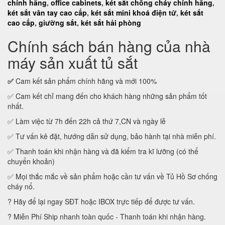
chính hãng
,
office cabinets
,
két sắt chống cháy chính hãng
,
két sắt vân tay cao cấp
,
két sắt mini khoá điện tử
,
két sắt
cao cấp
,
giường sắt
,
két sắt hải phòng
Chính sách bán hàng của nhà
máy sản xuất tủ sắt
✅
Cam kết sản phẩm chính hãng và mới 100%
✅ Cam kết chỉ mang đến cho khách hàng những sản phẩm tốt
nhất.
✅ Làm việc từ 7h đến 22h cả thứ 7,CN và ngày lễ
✅ Tư vấn kê đặt, hướng dẫn sử dụng, bảo hành tại nhà miễn phí.
✅ Thanh toán khi nhận hàng và đã kiểm tra kĩ lưỡng (có thể
chuyển khoản)
✅ Mọi thắc mắc về sản phẩm hoặc cần tư vấn về Tủ Hồ Sơ chống
cháy nổ.
? Hãy để lại ngay SĐT hoặc IBOX trực tiếp để được tư vấn.
? Miễn Phí Ship nhanh toàn quốc - Thanh toán khi nhận hàng.