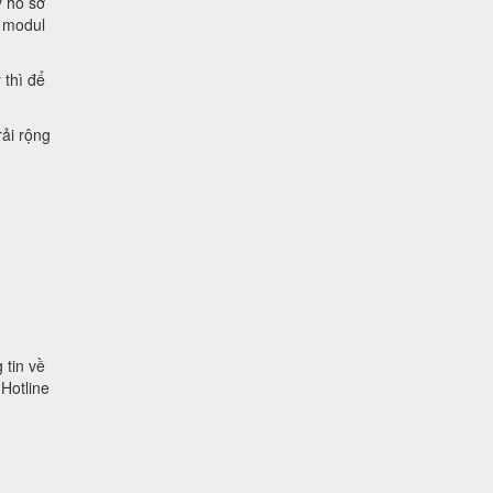
ý hồ sơ
g modul
 thì để
ải rộng
 tin về
 Hotline