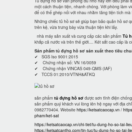
Tủ đựng hồ sơ văn phòng dù nhỏ hay lớn đều phải đ
một cách thuận tiện, nhanh chóng. Với phòng làm vi
để có thể ghép nối với nhau nhằm tăng tiện tích mà 
Những chiếc tủ hồ sơ sẽ giúp bạn bảo quản hồ sơ q
trên kệ, vừa trưng bày vừa thuận tiện khi lấy.
nhà máy sản xuất và cung cấp các sản phẩm
Tủ h
khắp cả nước và trên thế giới.... Két sắt cao cấp là
Sản phẩm tủ đựng hồ sơ sản xuất theo tiêu chu
✔ SGS Iso 9001:2015
✔ Chứng nhận số: VN 16/0059
✔ Chứng nhận VINCAS 049-QMS (IAF)
✔ TCCS 01:2010/VTNH&ATKQ
sản phẩm
tủ đựng hồ sơ
được sơn tĩnh điện chống 
sản phẩm quý khách vui lòng iên hệ ngay với địa chỉ 
0982770404. Website
https://ketsatcaocap.vn
/
http
pham/ket-sat
https://ketsatcaocap.vn/chi-tiet/tu-dung-ho-so-tai-lie
https://ketsatcantho.com/tin-tuc/tu-dung-ho-so-tai-li