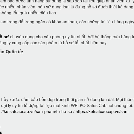
ảm bảo được tính năng sử dụng là sắp xếp tài liệu giúp nhân viên xử l
ệc nhiều nhân viên, nên sử dụng loại tủ đựng hồ sơ được thiết kế dạn
không tốn quá nhiều diện tích.
uan trọng để trong ngăn có khóa an toàn, còn những tài liệu hàng ngày
ồ sơ
chuyên dụng cho văn phòng uy tín nhất. Với hệ thống cửa hàng tr
 công ty cung cấp các sản phẩm tủ hồ sơ tốt nhất hiện nay.
ẩn Quốc tế:
trầy xước. đảm bảo bền đẹp trong thời gian sử dụng lâu dài. Mọi thông
đại lý uy tín tủ đựng tài liệu mặt kính WELKO Safes Cabinet chúng tôi.
s://ketsatcaocap.vn/san-pham/tu-ho-so
/
https://ketsatcaocap.vn/san-
u
eu