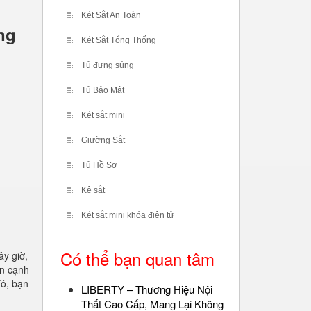
Két Sắt An Toàn
ng
Két Sắt Tổng Thống
Tủ đựng súng
Tủ Bảo Mật
Két sắt mini
Giường Sắt
Tủ Hồ Sơ
Kệ sắt
Két sắt mini khóa điện tử
Có thể bạn quan tâm
ây giờ,
ên cạnh
đó, bạn
LIBERTY – Thương Hiệu Nội
Thất Cao Cấp, Mang Lại Không