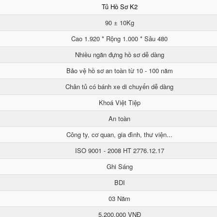
Tủ Hồ Sơ K2
90 ± 10Kg
Cao 1.920 * Rộng 1.000 * Sâu 480
Nhiều ngăn đựng hồ sơ dễ dàng
Bảo vệ hồ sơ an toàn từ 10 - 100 năm
Chân tủ có bánh xe di chuyển dễ dàng
Khoá Việt Tiệp
An toàn
Công ty, cơ quan, gia đình, thư viện...
ISO 9001 - 2008 HT 2776.12.17
Ghi Sáng
BDI
03 Năm
5.200.000 VNĐ