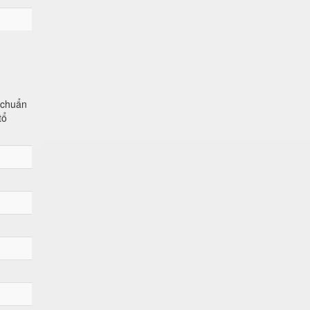
u chuẩn
tổ