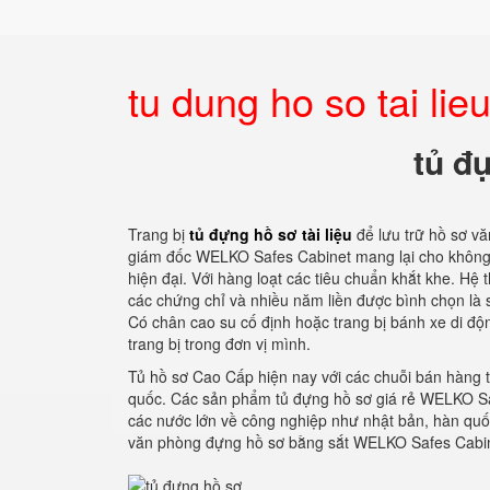
tu dung ho so tai lie
tủ đự
Trang bị
tủ đựng hồ sơ tài liệu
để lưu trữ hồ sơ v
giám đốc WELKO Safes Cabinet mang lại cho không 
hiện đại. Với hàng loạt các tiêu chuẩn khắt khe. Hệ
các chứng chỉ và nhiều năm liền được bình chọn là s
Có chân cao su cố định hoặc trang bị bánh xe di độ
trang bị trong đơn vị mình.
Tủ hồ sơ Cao Cấp hiện nay với các chuỗi bán hàng t
quốc. Các sản phẩm tủ đựng hồ sơ giá rẻ WELKO Saf
các nước lớn về công nghiệp như nhật bản, hàn quốc,
văn phòng đựng hồ sơ bằng sắt WELKO Safes Cabinet 