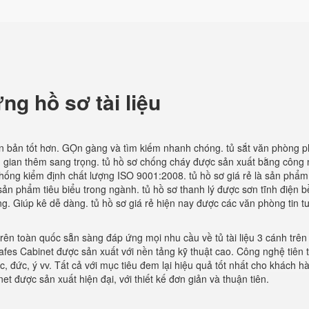
u
ng hồ sơ tài liệu
ăn bản tốt hơn. GỌn gàng và tìm kiếm nhanh chóng. tủ sắt văn phòng 
gian thêm sang trọng. tủ hồ sơ chống cháy được sản xuất bằng công
 thống kiểm định chất lượng ISO 9001:2008. tủ hồ sơ giá rẻ là sản phẩm
ản phẩm tiêu biểu trong ngành. tủ hồ sơ thanh lý được sơn tĩnh điện b
ng. Giúp kê dễ dàng. tủ hồ sơ giá rẻ hiện nay được các văn phòng tin 
rên toàn quốc sẵn sàng đáp ứng mọi nhu cầu về tủ tài liệu 3 cánh trên
es Cabinet được sản xuất với nền tảng kỹ thuật cao. Công nghệ tiên t
 đức, ý vv. Tất cả với mục tiêu đem lại hiệu quả tốt nhất cho khách hà
được sản xuất hiện đại, với thiết kế đơn giản và thuận tiên.