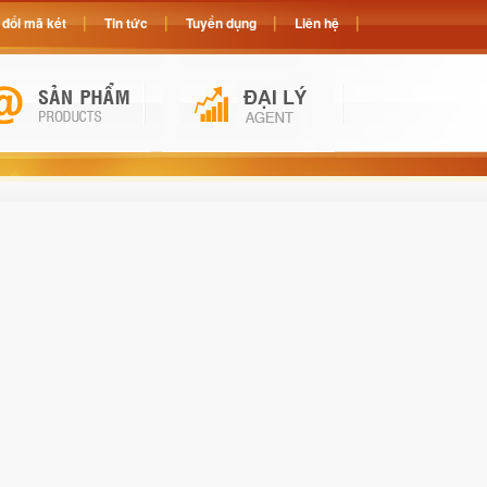
đổi mã két
Tin tức
Tuyển dụng
Liên hệ