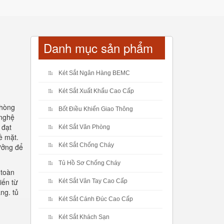
Danh mục sản phẩm
Két Sắt Ngân Hàng BEMC
Két Sắt Xuất Khẩu Cao Cấp
phòng
Bốt Điều Khiển Giao Thông
 nghệ
 đạt
Két Sắt Văn Phòng
ề mặt.
Két Sắt Chống Cháy
tưởng để
Tủ Hồ Sơ Chống Cháy
 toàn
iến từ
Két Sắt Vân Tay Cao Cấp
ng. tủ
Két Sắt Cánh Đúc Cao Cấp
Két Sắt Khách Sạn