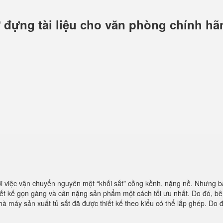
 đựng tài liệu cho văn phòng chính hã
ởi việc vận chuyển nguyên một “khối sắt” cồng kềnh, nặng nề. Nhưng b
iết kế gọn gàng và cân nặng sản phẩm một cách tối ưu nhất. Do đó, b
hà máy sản xuất tủ sắt đã được thiết kế theo kiểu có thể lắp ghép. Do 