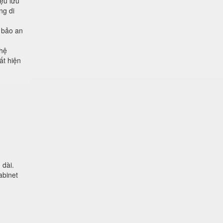
iệu lưu
ng di
m bảo an
 hệ
ất hiện
 dài.
abinet