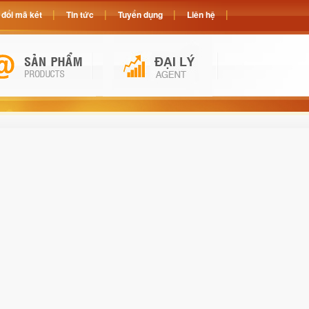
đổi mã két
Tin tức
Tuyển dụng
Liên hệ