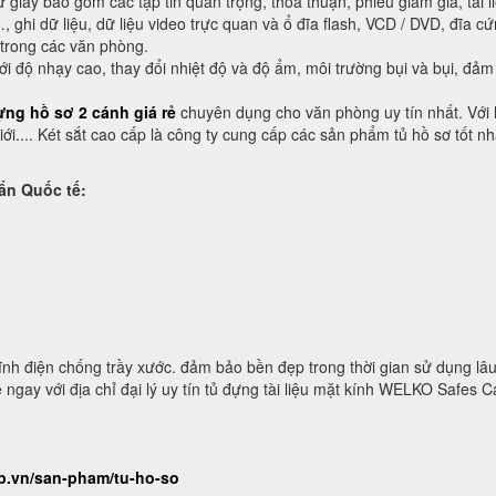
rữ giấy bao gồm các tập tin quan trọng, thỏa thuận, phiếu giảm giá, tài l
…, ghi dữ liệu, dữ liệu video trực quan và ổ đĩa flash, VCD / DVD, đĩa cứ
 trong các văn phòng.
i độ nhạy cao, thay đổi nhiệt độ và độ ẩm, môi trường bụi và bụi, đả
ựng hồ sơ 2 cánh giá rẻ
chuyên dụng cho văn phòng uy tín nhất. Với
ới.... Két sắt cao cấp là công ty cung cấp các sản phẩm tủ hồ sơ tốt nh
ẩn Quốc tế:
nh điện chống trầy xước. đảm bảo bền đẹp trong thời gian sử dụng lâu
 ngay với địa chỉ đại lý uy tín tủ đựng tài liệu mặt kính WELKO Safes C
ap.vn/san-pham/tu-ho-so