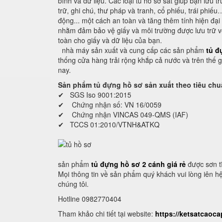
bình và dữ liệu. Các loại tủ hồ sơ sắt giúp bạn lưu t
trữ, ghi chú, thư pháp và tranh, cổ phiếu, trái phiếu
động... một cách an toàn và tăng thêm tính hiện đại
nhằm đảm bảo vệ giấy và môi trường được lưu trữ vớ
toàn cho giấy và dữ liệu của bạn.
nhà máy sản xuất và cung cấp các sản phẩm
tủ đ
thống cửa hàng trải rộng khắp cả nước và trên thế gi
nay.
Sản phẩm tủ đựng hồ sơ sản xuất theo tiêu chu
✔ SGS Iso 9001:2015
✔ Chứng nhận số: VN 16/0059
✔ Chứng nhận VINCAS 049-QMS (IAF)
✔ TCCS 01:2010/VTNH&ATKQ
sản phẩm
tủ đựng hồ sơ 2 cánh giá rẻ
được sơn tĩ
Mọi thông tin về sản phẩm quý khách vui lòng iên hệ
chúng tôi.
Hotline 0982770404
Tham khảo chi tiết tại website:
https://ketsatcaoc