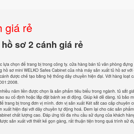
 giá rẻ
 hồ sơ 2 cánh giá rẻ
 lựa chọn để trang bị trong công ty. cửa hàng bán tủ văn phòng đựng
 hồ sơ mini WELKO Safes Cabinet của nhà máy sản xuất tủ hồ sơ với
 cánh được chế tạo bằng hệ thống dây chuyền hiện đại. Với hàng loạt c
9001:2008.
nhiều năm liền được chọn là sản phẩm tiêu biểu trong ngành. tủ sắt giá
ao su cố định hoặc lắp đặt bánh xe di động. Giúp kê dễ dàng. tủ bảo m
để trang bị trong đơn vị mình. đơn vị sản xuất Két sắt cao cấp chuyên 
n xuất hiện đại với dây chuyền tự động hoá. Đem lại cho các sản phẩm
net chất lượng cao. Đáp ứng tối đa nhu cầu sử dụng của khách hàng
 sản xuất với thiết kế gọn gàng, rất thuận tiện trong quá trình sử d