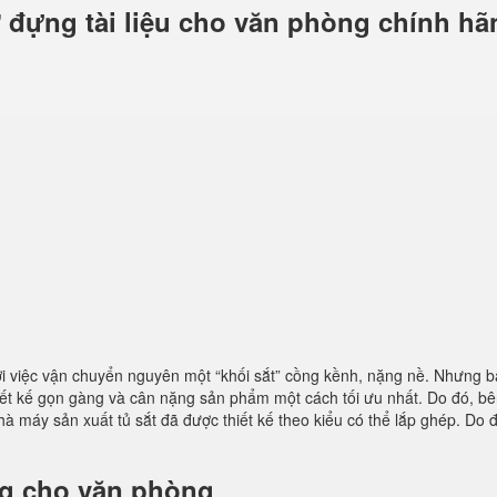
 đựng tài liệu cho văn phòng chính hã
ởi việc vận chuyển nguyên một “khối sắt” cồng kềnh, nặng nề. Nhưng b
iết kế gọn gàng và cân nặng sản phẩm một cách tối ưu nhất. Do đó, b
hà máy sản xuất tủ sắt đã được thiết kế theo kiểu có thể lắp ghép. Do 
ng cho văn phòng