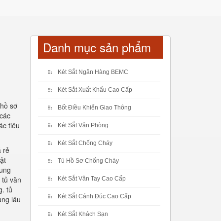
Danh mục sản phẩm
Két Sắt Ngân Hàng BEMC
Két Sắt Xuất Khẩu Cao Cấp
 hồ sơ
Bốt Điều Khiển Giao Thông
 các
ác tiêu
Két Sắt Văn Phòng
Két Sắt Chống Cháy
 rẻ
ật
Tủ Hồ Sơ Chống Cháy
cung
 tủ văn
Két Sắt Vân Tay Cao Cấp
. tủ
Két Sắt Cánh Đúc Cao Cấp
ụng lâu
Két Sắt Khách Sạn