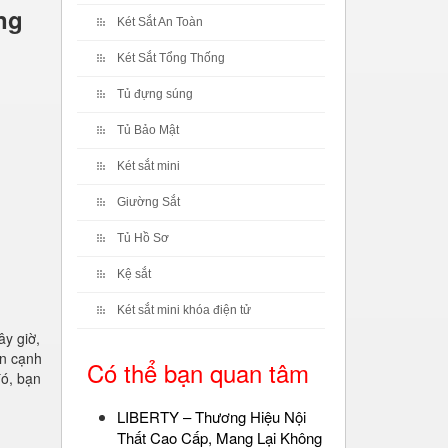
ng
Két Sắt An Toàn
Két Sắt Tổng Thống
Tủ đựng súng
Tủ Bảo Mật
Két sắt mini
Giường Sắt
Tủ Hồ Sơ
Kệ sắt
Két sắt mini khóa điện tử
ây giờ,
ên cạnh
Có thể bạn quan tâm
đó, bạn
LIBERTY – Thương Hiệu Nội
Thất Cao Cấp, Mang Lại Không