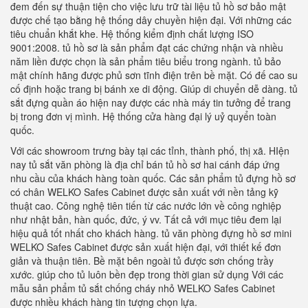
đem đến sự thuận tiện cho việc lưu trữ tài liệu tủ hồ sơ bảo mật
được chế tạo bằng hệ thống dây chuyền hiện đại. Với những các
tiêu chuẩn khắt khe. Hệ thống kiểm định chất lượng ISO
9001:2008. tủ hồ sơ là sản phẩm đạt các chứng nhận và nhiều
năm liền được chọn là sản phẩm tiêu biểu trong ngành. tủ bảo
mật chính hãng được phủ sơn tĩnh điện trên bề mặt. Có đế cao su
cố định hoặc trang bị bánh xe di động. Giúp di chuyển dễ dàng. tủ
sắt đựng quần áo hiện nay được các nhà máy tin tưởng để trang
bị trong đơn vị mình. Hệ thống cửa hàng đại lý uỷ quyển toàn
quốc.
Với các showroom trưng bày tại các tỉnh, thành phố, thị xã. HIện
nay tủ sắt văn phòng là địa chỉ bán tủ hồ sơ hai cánh đáp ứng
nhu cầu của khách hàng toàn quốc. Các sản phẩm tủ đựng hồ sơ
có chân WELKO Safes Cabinet được sản xuất với nền tảng kỹ
thuật cao. Công nghệ tiên tiến từ các nước lớn về công nghiệp
như nhật bản, hàn quốc, đức, ý vv. Tất cả với mục tiêu đem lại
hiệu quả tốt nhất cho khách hàng. tủ văn phòng đựng hồ sơ mini
WELKO Safes Cabinet được sản xuất hiện đại, với thiết kế đơn
giản và thuận tiên. Bề mặt bên ngoài tủ được sơn chống trầy
xước. giúp cho tủ luôn bền đẹp trong thời gian sử dụng Với các
mẫu sản phẩm tủ sắt chống cháy nhỏ WELKO Safes Cabinet
được nhiều khách hàng tin tượng chọn lựa.