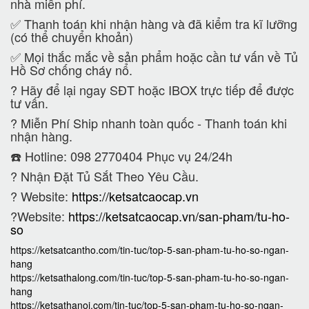
nhà miễn phí.
✅ Thanh toán khi nhận hàng và đã kiểm tra kĩ lưỡng
(có thể chuyển khoản)
✅ Mọi thắc mắc về sản phẩm hoặc cần tư vấn về Tủ
Hồ Sơ chống cháy nổ.
?
Hãy để lại ngay SĐT hoặc IBOX trực tiếp để được
tư vấn.
?
Miễn Phí Ship nhanh toàn quốc - Thanh toán khi
nhận hàng.
☎️ Hotline: 098 2770404 Phục vụ 24/24h
?
Nhận Đặt Tủ Sắt Theo Yêu Cầu.
? Website:
https://ketsatcaocap.vn
?Website:
https://ketsatcaocap.vn/san-pham/tu-ho-
so
https://ketsatcantho.com/tin-tuc/top-5-san-pham-tu-ho-so-ngan-
hang
https://ketsathalong.com/tin-tuc/top-5-san-pham-tu-ho-so-ngan-
hang
https://ketsathanoi.com/tin-tuc/top-5-san-pham-tu-ho-so-ngan-