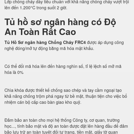
Lớp chống cháy dày tiêu chuẩn với khả năng chống cháy vượt trội
lên đến 1.200°C trong suốt 2 giờ.
Tủ hồ sơ ngân hàng có Độ
An Toàn Rất Cao
Tủ Hồ Sơ ngân hàng Chống Cháy FRC4
được áp dụng công
nghệ đóng/mở tự động bằng mã hóa mật khẩu.
Có thể đổi mã hóa lên đến hàng nghìn số, tỉ lệ lệch số mở mã
hóa là 0%
Chìa khóa được thiết kế chống sao chép và tay cầm ngoại tạo
khả năng chống trộm phá ngay từ bề mặt, thuận tiện cho việc bổ
nhiệm cán bộ cấp cao bàn giao kho quỹ.
Đảm bảo an toàn cho mọi hệ thống Công ty, cơ quan, trường
học..., tính bảo mật và độ an toàn được đặt lên hàng đầu để đảm
bảo lưu trữ an toàn tuyệt đối tư trang, tiền mặt, giấy tờ quan