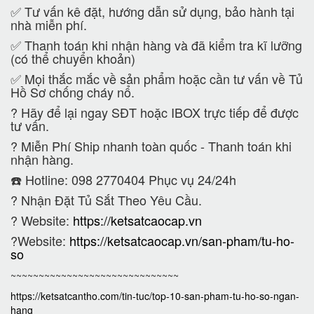
✅ Tư vấn kê đặt, hướng dẫn sử dụng, bảo hành tại
nhà miễn phí.
✅ Thanh toán khi nhận hàng và đã kiểm tra kĩ lưỡng
(có thể chuyển khoản)
✅ Mọi thắc mắc về sản phẩm hoặc cần tư vấn về Tủ
Hồ Sơ chống cháy nổ.
?
Hãy để lại ngay SĐT hoặc IBOX trực tiếp để được
tư vấn.
?
Miễn Phí Ship nhanh toàn quốc - Thanh toán khi
nhận hàng.
☎️ Hotline: 098 2770404 Phục vụ 24/24h
?
Nhận Đặt Tủ Sắt Theo Yêu Cầu.
? Website:
https://ketsatcaocap.vn
?Website:
https://ketsatcaocap.vn/san-pham/tu-ho-
so
~~~~~~~~~~~~~~~~~~~~~~~~~~~~~~
https://ketsatcantho.com/tin-tuc/top-10-san-pham-tu-ho-so-ngan-
hang