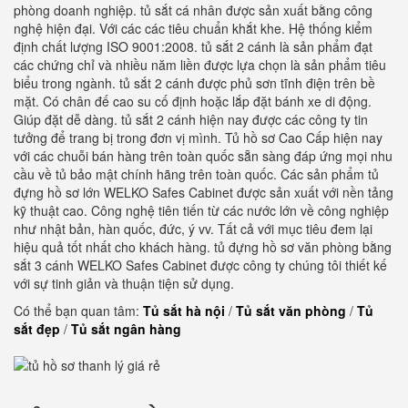
phòng doanh nghiệp. tủ sắt cá nhân được sản xuất bằng công
nghệ hiện đại. Với các các tiêu chuẩn khắt khe. Hệ thống kiểm
định chất lượng ISO 9001:2008. tủ sắt 2 cánh là sản phẩm đạt
các chứng chỉ và nhiều năm liền được lựa chọn là sản phẩm tiêu
biểu trong ngành. tủ sắt 2 cánh được phủ sơn tĩnh điện trên bề
mặt. Có chân đế cao su cố định hoặc lắp đặt bánh xe di động.
Giúp đặt dễ dàng. tủ sắt 2 cánh hiện nay được các công ty tin
tưởng để trang bị trong đơn vị mình. Tủ hồ sơ Cao Cấp hiện nay
với các chuỗi bán hàng trên toàn quốc sẵn sàng đáp ứng mọi nhu
cầu về tủ bảo mật chính hãng trên toàn quốc. Các sản phẩm tủ
đựng hồ sơ lớn WELKO Safes Cabinet được sản xuất với nền tảng
kỹ thuật cao. Công nghệ tiên tiến từ các nước lớn về công nghiệp
như nhật bản, hàn quốc, đức, ý vv. Tất cả với mục tiêu đem lại
hiệu quả tốt nhất cho khách hàng. tủ đựng hồ sơ văn phòng bằng
sắt 3 cánh WELKO Safes Cabinet được công ty chúng tôi thiết kế
với sự tinh giản và thuận tiện sử dụng.
Có thể bạn quan tâm:
Tủ sắt hà nội
/
Tủ sắt văn phòng
/
Tủ
sắt đẹp
/
Tủ sắt ngân hàng