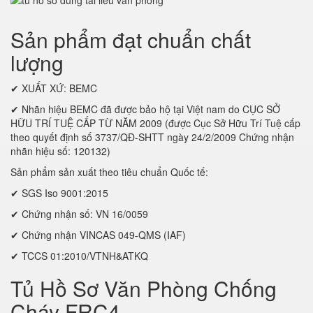
Sản phẩm đạt chuẩn chất
lượng
✔ XUẤT XỨ: BEMC
✔ Nhãn hiệu BEMC đã được bảo hộ tại Việt nam do CỤC SỞ
HỮU TRÍ TUỆ CẤP TỪ NĂM 2009 (được Cục Sở Hữu Trí Tuệ cấp
theo quyết định số 3737/QĐ-SHTT ngày 24/2/2009 Chứng nhận
nhãn hiệu số: 120132)
Sản phẩm sản xuất theo tiêu chuẩn Quốc tế:
✔ SGS Iso 9001:2015
✔ Chứng nhận số: VN 16/0059
✔ Chứng nhận VINCAS 049-QMS (IAF)
✔ TCCS 01:2010/VTNH&ATKQ
Tủ Hồ Sơ Văn Phòng Chống
Cháy FRC4