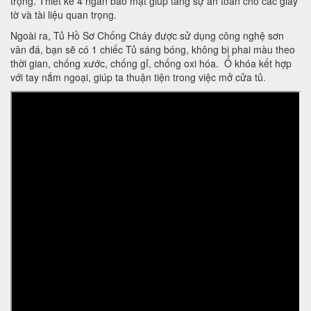
trọng. Thiết kế 4 ngăn bảo mật giúp tăng sự an toàn cho các giấy
tờ và tài liệu quan trọng.
Ngoài ra, Tủ Hồ Sơ Chống Cháy được sử dụng công nghệ sơn
vân đá, bạn sẽ có 1 chiếc Tủ sáng bóng, không bị phai màu theo
thời gian, chống xước, chống gỉ, chống oxi hóa. Ổ khóa kết hợp
với tay nắm ngoại, giúp ta thuận tiện trong việc mở cửa tủ.