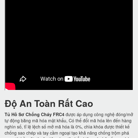
Độ An Toàn Rất Cao
Tủ Hồ Sơ Chống Cháy FRC4
được áp dụng công nghệ đóng/mở
tự động bằng mã hóa mật khẩu, Có thể đổi mã hóa lên đến hàng
nghìn số, tỉ lệ lệch số mở mã hóa là 0%, chìa khóa được thiết kế
chống sao chép và tay cầm ngoại tạo khả năng chống trộm phá