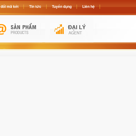
đổi mã két
Tin tức
Tuyển dụng
Liên hệ