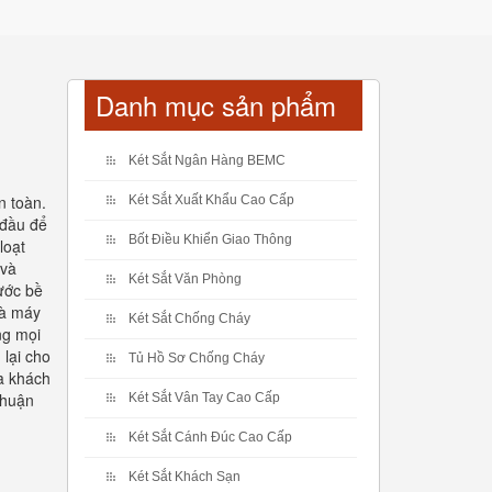
Danh mục sản phẩm
Két Sắt Ngân Hàng BEMC
n toàn.
Két Sắt Xuất Khẩu Cao Cấp
 đầu để
Bốt Điều Khiển Giao Thông
loạt
 và
Két Sắt Văn Phòng
ước bề
hà máy
Két Sắt Chống Cháy
ng mọi
lại cho
Tủ Hồ Sơ Chống Cháy
a khách
thuận
Két Sắt Vân Tay Cao Cấp
Két Sắt Cánh Đúc Cao Cấp
Két Sắt Khách Sạn