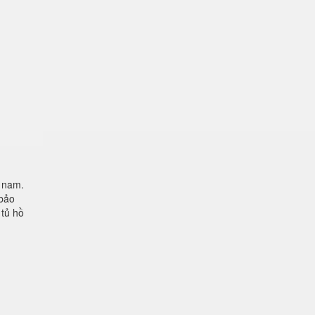
t nam.
 bảo
 tủ hồ