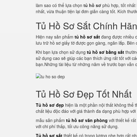
làm sao có thể lựa chọn
tủ hồ sơ
phù hợp, tốt nhất
nhất, vừa thuận tiện lại đơn giản càng tốt. Kích thư
Tủ Hồ Sơ Sắt Chính Hã
Hiện nay sản phẩm
tủ hồ sơ sắt
đang được nhiều d
lưu trữ hồ sơ giấy tờ được gọn gàng, ngăn lắp. Bên
Khi bạn lựa chọn sử dụng
tủ hồ sơ bằng sắt
thường
sử dụng cao sẽ giúp các bạn thích ứng rất tốt với c
bạn.Những tài liệu từ những năm về trước bạn vẫn c
Tủ Hồ Sơ Đẹp Tốt Nhất
Tủ hồ sơ đẹp
hiện là một phần nội thất không thể th
chất liệu độc đáo với giá thành đa dạng phù hợp vớ
mẫu sản phẩm
tủ hồ sơ văn phòng
với thiết kế rấ
với chi phí thấp, tối ưu công năng sử dụng.
Tủ hồ sơ sắt
thiết kế có trọng lượng nhẹ hơn rất nh