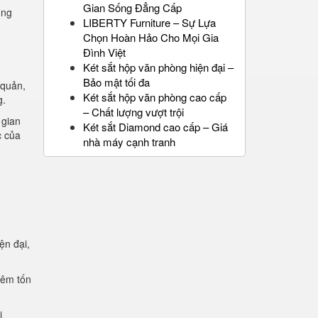
Gian Sống Đẳng Cấp
ụng
LIBERTY Furniture – Sự Lựa
Chọn Hoàn Hảo Cho Mọi Gia
Đình Việt
Két sắt hộp văn phòng hiện đại –
Bảo mật tối đa
 quản,
Két sắt hộp văn phòng cao cấp
g.
– Chất lượng vượt trội
 gian
Két sắt Diamond cao cấp – Giá
c của
nhà máy cạnh tranh
ện đại,
.
iêm tốn
i