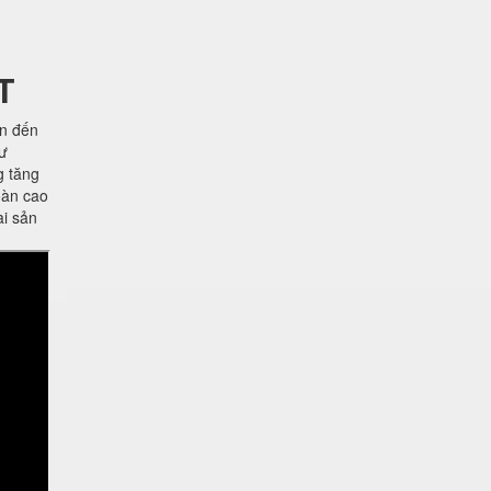
T
ên đến
hư
g tăng
oàn cao
ài sản