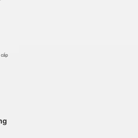
ệ cấp
ng