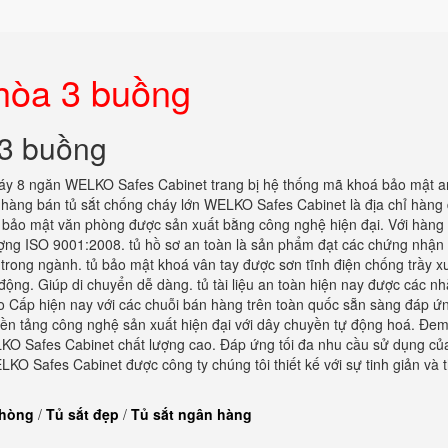
 hòa 3 buồng
 3 buồng
áy 8 ngăn WELKO Safes Cabinet trang bị hệ thống mã khoá bảo mật a
a hàng bán tủ sắt chống cháy lớn WELKO Safes Cabinet là địa chỉ hàng
ủ bảo mật văn phòng được sản xuất bằng công nghệ hiện đại. Với hàng 
ượng ISO 9001:2008. tủ hồ sơ an toàn là sản phẩm đạt các chứng nhận
 trong ngành. tủ bảo mật khoá vân tay được sơn tĩnh điện chống trầy x
động. Giúp di chuyển dễ dàng. tủ tài liệu an toàn hiện nay được các n
Cao Cấp hiện nay với các chuỗi bán hàng trên toàn quốc sẵn sàng đáp ứ
ền tảng công nghệ sản xuất hiện đại với dây chuyền tự động hoá. Đem 
O Safes Cabinet chất lượng cao. Đáp ứng tối đa nhu cầu sử dụng củ
KO Safes Cabinet được công ty chúng tôi thiết kế với sự tinh giản và 
phòng
/
Tủ sắt đẹp
/
Tủ sắt ngân hàng