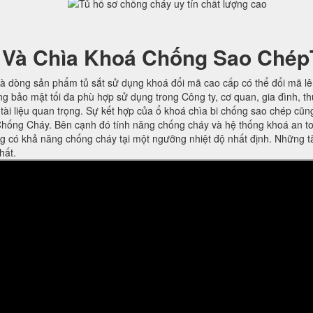
 Và Chìa Khoá Chống Sao Chép
à dòng sản phẩm tủ sắt sử dụng khoá đổi mã cao cấp có thể đổi mã l
ng bảo mật tối đa phù hợp sử dụng trong Công ty, cơ quan, gia đình, t
ờ tài liệu quan trọng. Sự kết hợp của ổ khoá chìa bi chống sao chép cũn
hống Cháy. Bên cạnh đó tính năng chống cháy và hệ thống khoá an t
ng có khả năng chống cháy tại một ngưỡng nhiệt độ nhất định. Những t
hất.