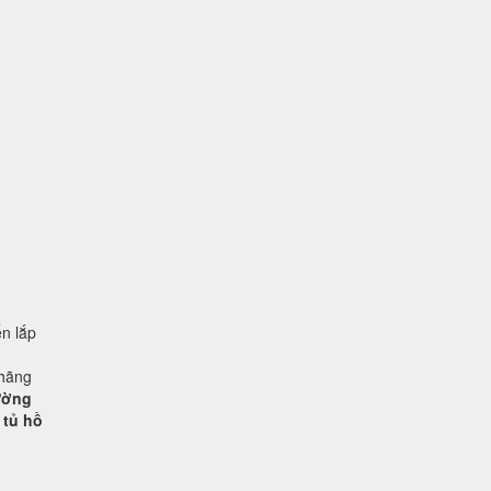
n lắp
 hãng
rường
 tủ hồ