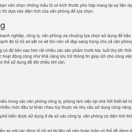
 bạn nên chọn những mẫu tủ có kích thước phù hợp mang lại sự tiện d
ớc thì dựa vào diện tích của văn phòng để lựa chọn.
ng
oanh nghiệp, công ty, văn phòng ưa chuộng lựa chọn sử dụng để bảo
 cạnh đó tủ hồ sơ sắt nó sẽ tôn nên vẻ đẹp sang trọng cho cả căn phòn
 có độ bền cao hơn rất nhiều các sản phẩm trước kia, tuổi thọ lớn thời
ác hoạt động cũng như khả năng lưu trữ thông tin giúp ích cho công việ
ó thể sử dụng để đối chiếu khi cần.
iếu trong các văn phòng công ty, phòng làm việc tại nhà Với thiết kế hi
i nhiều mức đầu tư khác nhau tùy thuộc và nhu cầu sử dụng công năng
t phổ biến được sử dụng ở đa số các công ty, văn phòng có diện tích kh
iều so với các dòng tủ hồ sơ tài liệu gỗ nên hoàn toàn có thể dễ dàng d