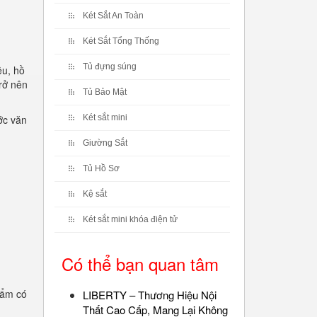
Két Sắt An Toàn
Két Sắt Tổng Thống
Tủ đựng súng
ệu, hồ
rở nên
Tủ Bảo Mật
ớc văn
Két sắt mini
Giường Sắt
Tủ Hồ Sơ
Kệ sắt
Két sắt mini khóa điện tử
Có thể bạn quan tâm
hẩm có
LIBERTY – Thương Hiệu Nội
Thất Cao Cấp, Mang Lại Không