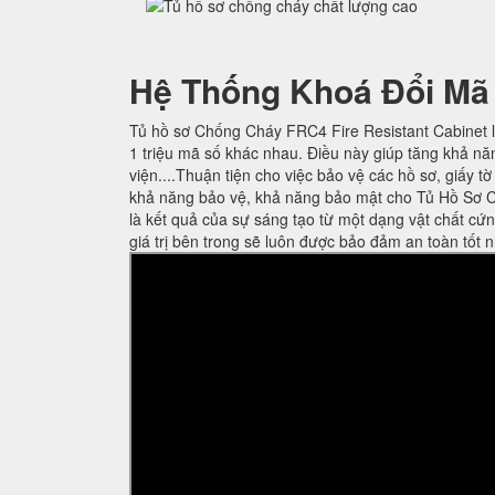
Hệ Thống Khoá Đổi Mã
Tủ hồ sơ Chống Cháy FRC4 Fire Resistant Cabinet l
1 triệu mã số khác nhau. Điều này giúp tăng khả nă
viện....Thuận tiện cho việc bảo vệ các hồ sơ, giấy t
khả năng bảo vệ, khả năng bảo mật cho Tủ Hồ Sơ C
là kết quả của sự sáng tạo từ một dạng vật chất cứ
giá trị bên trong sẽ luôn được bảo đảm an toàn tốt n