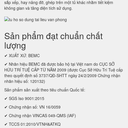
sắp xếp, hay nâng đỡ, ghép trên một tủ khác nhằm tiết kiệm
không gian và tăng diện tích sử dụng.
Sản phẩm đạt chuẩn chất
lượng
✔ XUẤT XỨ: BEMC
✔ Nhãn hiệu BEMC đã được bảo hộ tại Việt nam do CỤC SỞ
HỮU TRÍ TUỆ CẤP TỪ NĂM 2009 (được Cục Sở Hữu Trí Tuệ cấp
theo quyết định số 3737/QĐ-SHTT ngày 24/2/2009 Chứng nhận
nhãn hiệu số: 120132)
Sản phẩm sản xuất theo tiêu chuẩn Quốc tế:
✔ SGS Iso 9001:2015
✔ Chứng nhận số: VN 16/0059
✔ Chứng nhận VINCAS 049-QMS (IAF)
✔ TCCS 01:2010/VTNH&ATKQ