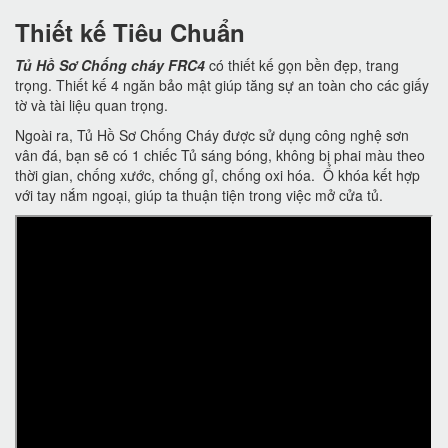
Thiết kế Tiêu Chuẩn
Tủ Hồ Sơ Chống cháy FRC4
có thiết kế gọn bền đẹp, trang
trọng. Thiết kế 4 ngăn bảo mật giúp tăng sự an toàn cho các giấy
tờ và tài liệu quan trọng.
Ngoài ra, Tủ Hồ Sơ Chống Cháy được sử dụng công nghệ sơn
vân đá, bạn sẽ có 1 chiếc Tủ sáng bóng, không bị phai màu theo
thời gian, chống xước, chống gỉ, chống oxi hóa. Ổ khóa kết hợp
với tay nắm ngoại, giúp ta thuận tiện trong việc mở cửa tủ.