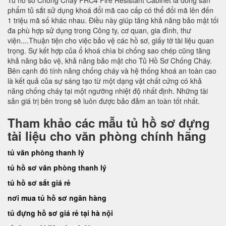
Tủ hồ sơ Chống Cháy FRC4 Fire Resistant Cabinet là dòng sản
phẩm tủ sắt sử dụng khoá đổi mã cao cấp có thể đổi mã lên đến
1 triệu mã số khác nhau. Điều này giúp tăng khả năng bảo mật tối
đa phù hợp sử dụng trong Công ty, cơ quan, gia đình, thư
viện....Thuận tiện cho việc bảo vệ các hồ sơ, giấy tờ tài liệu quan
trọng. Sự kết hợp của ổ khoá chìa bi chống sao chép cũng tăng
khả năng bảo vệ, khả năng bảo mật cho Tủ Hồ Sơ Chống Cháy.
Bên cạnh đó tính năng chống cháy và hệ thống khoá an toàn cao
là kết quả của sự sáng tạo từ một dạng vật chất cứng có khả
năng chống cháy tại một ngưỡng nhiệt độ nhất định. Những tài
sản giá trị bên trong sẽ luôn được bảo đảm an toàn tốt nhất.
Tham khảo các mẫu tủ hồ sơ đựng
tài liệu cho văn phòng chính hãng
tủ văn phòng thanh lý
tủ hồ sơ văn phòng thanh lý
tủ hồ sơ sắt giá rẻ
nơi mua tủ hồ sơ ngân hàng
tủ đựng hồ sơ giá rẻ tại hà nội