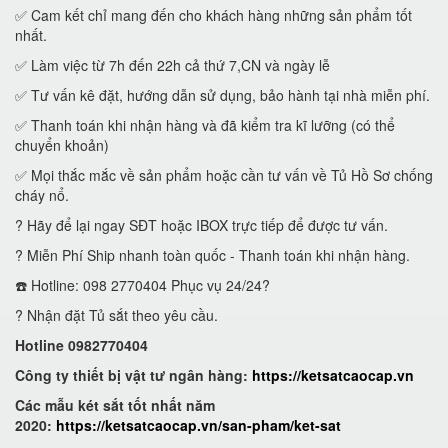
✅ Cam kết chỉ mang đến cho khách hàng những sản phẩm tốt
nhất.
✅ Làm việc từ 7h đến 22h cả thứ 7,CN và ngày lễ
✅ Tư vấn kê đặt, hướng dẫn sử dụng, bảo hành tại nhà miễn phí.
✅ Thanh toán khi nhận hàng và đã kiểm tra kĩ lưỡng (có thể
chuyển khoản)
✅ Mọi thắc mắc về sản phẩm hoặc cần tư vấn về Tủ Hồ Sơ chống
cháy nổ.
? Hãy để lại ngay SĐT hoặc IBOX trực tiếp để được tư vấn.
? Miễn Phí Ship nhanh toàn quốc - Thanh toán khi nhận hàng.
☎️ Hotline: 098 2770404 Phục vụ 24/24?
? Nhận đặt Tủ sắt theo yêu cầu.
Hotline 0982770404
Công ty thiết bị vật tư ngân hàng:
https://ketsatcaocap.vn
Các mẫu két sắt tốt nhất năm
2020:
https://ketsatcaocap.vn/san-pham/ket-sat