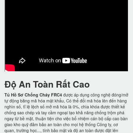
Độ An Toàn Rất Cao
Tủ Hồ Sơ Chống Cháy FRC4
được áp dụng công nghệ đóng/mở
tự động bằng mã hóa mật khẩu, Có thể đổi mã hóa lên đến hàng
nghìn số, tỉ lệ lệch số mở mã hóa là 0%, chìa khóa được thiết kế
chống sao chép và tay cầm ngoại tạo khả năng chống trộm phá
ngay từ bề mặt, thuận tiện cho việc bổ nhiệm cán bộ cấp cao bàn
giao kho quỹ đảm bảo an toàn cho mọi hệ thống Công ty, cơ
quan, trường học..., tính bảo mật và độ an toàn được đặt lên