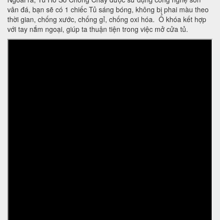
vân đá, bạn sẽ có 1 chiếc Tủ sáng bóng, không bị phai màu theo
thời gian, chống xước, chống gỉ, chống oxi hóa. Ổ khóa kết hợp
với tay nắm ngoại, giúp ta thuận tiện trong việc mở cửa tủ.