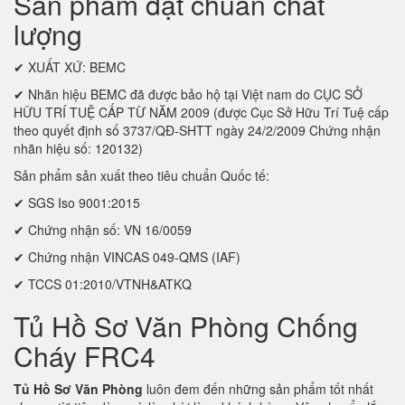
Sản phẩm đạt chuẩn chất
lượng
✔ XUẤT XỨ: BEMC
✔ Nhãn hiệu BEMC đã được bảo hộ tại Việt nam do CỤC SỞ
HỮU TRÍ TUỆ CẤP TỪ NĂM 2009 (được Cục Sở Hữu Trí Tuệ cấp
theo quyết định số 3737/QĐ-SHTT ngày 24/2/2009 Chứng nhận
nhãn hiệu số: 120132)
Sản phẩm sản xuất theo tiêu chuẩn Quốc tế:
✔ SGS Iso 9001:2015
✔ Chứng nhận số: VN 16/0059
✔ Chứng nhận VINCAS 049-QMS (IAF)
✔ TCCS 01:2010/VTNH&ATKQ
Tủ Hồ Sơ Văn Phòng Chống
Cháy FRC4
Tủ Hồ Sơ Văn Phòng
luôn đem đến những sản phẩm tốt nhất