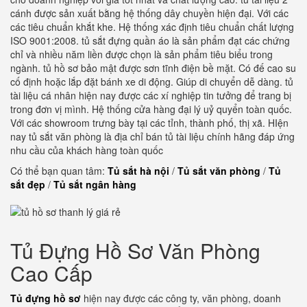
cánh được sản xuất bằng hệ thống dây chuyền hiện đại. Với các
các tiêu chuẩn khắt khe. Hệ thống xác định tiêu chuẩn chất lượng
ISO 9001:2008. tủ sắt đựng quần áo là sản phẩm đạt các chứng
chỉ và nhiều năm liền được chọn là sản phẩm tiêu biểu trong
ngành. tủ hồ sơ bảo mật được sơn tĩnh điện bề mặt. Có đế cao su
cố định hoặc lắp đặt bánh xe di động. Giúp di chuyển dễ dàng. tủ
tài liệu cá nhân hiện nay được các xí nghiệp tin tưởng để trang bị
trong đơn vị mình. Hệ thống cửa hàng đại lý uỷ quyển toàn quốc.
Với các showroom trưng bày tại các tỉnh, thành phố, thị xã. HIện
nay tủ sắt văn phòng là địa chỉ bán tủ tài liệu chính hãng đáp ứng
nhu cầu của khách hàng toàn quốc
Có thể bạn quan tâm:
Tủ sắt hà nội
/
Tủ sắt văn phòng
/
Tủ
sắt đẹp
/
Tủ sắt ngân hàng
Tủ Đựng Hồ Sơ Văn Phòng
Cao Cấp
Tủ đựng hồ sơ
hiện nay được các công ty, văn phòng, doanh