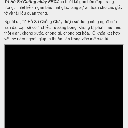
Tủ Hồ Sơ Chống cháy FRC4
có thiết kế gọn bền đẹp, trang
trọng. Thiết kế 4 ngăn bảo mật giúp tăng sự an toàn cho các giấy
tờ và tài liệu quan trọng.
Ngoài ra, Tủ Hồ Sơ Chống Cháy được sử dụng công nghệ sơn
vân đá, bạn sẽ có 1 chiếc Tủ sáng bóng, không bị phai màu theo
thời gian, chống xước, chống gỉ, chống oxi hóa. Ổ khóa kết hợp
với tay nắm ngoại, giúp ta thuận tiện trong việc mở cửa tủ.