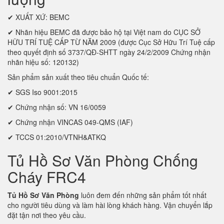
✔ XUẤT XỨ: BEMC
✔ Nhãn hiệu BEMC đã được bảo hộ tại Việt nam do CỤC SỞ
HỮU TRÍ TUỆ CẤP TỪ NĂM 2009 (được Cục Sở Hữu Trí Tuệ cấp
theo quyết định số 3737/QĐ-SHTT ngày 24/2/2009 Chứng nhận
nhãn hiệu số: 120132)
Sản phẩm sản xuất theo tiêu chuẩn Quốc tế:
✔ SGS Iso 9001:2015
✔ Chứng nhận số: VN 16/0059
✔ Chứng nhận VINCAS 049-QMS (IAF)
✔ TCCS 01:2010/VTNH&ATKQ
Tủ Hồ Sơ Văn Phòng Chống
Cháy FRC4
Tủ Hồ Sơ Văn Phòng
luôn đem đến những sản phẩm tốt nhất
cho người tiêu dùng và làm hài lòng khách hàng. Vận chuyển lắp
đặt tận nơi theo yêu cầu.