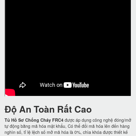
Độ An Toàn Rất Cao
Tủ Hồ Sơ Chống Cháy FRC4
được áp dụng công nghệ đóng/mở
tự động bằng mã hóa mật khẩu, Có thể đổi mã hóa lên đến hàng
nghìn số, tỉ lệ lệch số mở mã hóa là 0%, chìa khóa được thiết kế