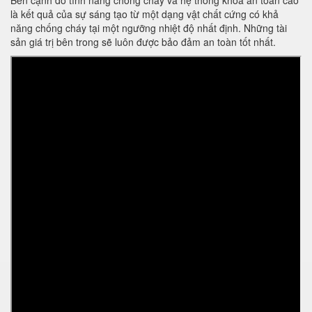
Bên cạnh đó tính năng chống cháy và hệ thống khoá an toàn cao
là kết quả của sự sáng tạo từ một dạng vật chất cứng có khả
năng chống cháy tại một ngưỡng nhiệt độ nhất định. Những tài
sản giá trị bên trong sẽ luôn được bảo đảm an toàn tốt nhất.