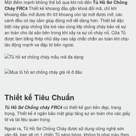
Một điểm mạnh không thể bỏ qua khi nói đến
Tủ Hồ Sơ Chống
Cháy FRC4
Thiết kế khoang đầu gắn khoá đổi mã, chỉ khi
khoang đầu mở đươc thì 03 khoang còn lại mới được mở, các
cánh đều có tay cầm giúp đóng mở dễ dàng hơn. Thiết kế đặc
biệt này giúp chống lửa loè vào cùng lớp chống cháy bảo vệ sự
an toàn cho tài sản bên trong khi xảy ra sự cố cháy nổ. Cửa Tủ
được làm bằng thép nhũ dày cao cấp chắc chắn an toàn khi chịu
tác động mạnh va đập từ bên ngoài.
Thiết kế Tiêu Chuẩn
Tủ Hồ Sơ Chống cháy FRC4
có thiết kế gọn bền đẹp, trang
trọng. Thiết kế 4 ngăn bảo mật giúp tăng sự an toàn cho các giấy
tờ và tài liệu quan trọng.
Ngoài ra, Tủ Hồ Sơ Chống Cháy được sử dụng công nghệ sơn
vân đá, bạn sẽ có 1 chiếc Tủ sáng bóng, không bị phai màu theo