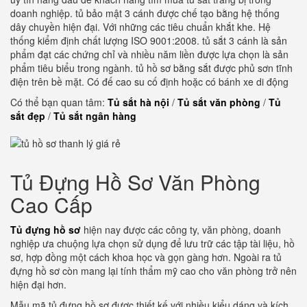
doanh nghiệp. tủ bảo mật 3 cánh được chế tạo bằng hệ thống
dây chuyền hiện đại. Với những các tiêu chuẩn khắt khe. Hệ
thống kiểm định chất lượng ISO 9001:2008. tủ sắt 3 cánh là sản
phẩm đạt các chứng chỉ và nhiều năm liền được lựa chọn là sản
phẩm tiêu biểu trong ngành. tủ hồ sơ bằng sắt được phủ sơn tĩnh
điện trên bề mặt. Có đế cao su cố định hoặc có bánh xe di động
Có thể bạn quan tâm:
Tủ sắt hà nội
/
Tủ sắt văn phòng
/
Tủ
sắt đẹp
/
Tủ sắt ngân hàng
Tủ Đựng Hồ Sơ Văn Phòng
Cao Cấp
Tủ đựng hồ sơ
hiện nay được các công ty, văn phòng, doanh
nghiệp ưa chuộng lựa chọn sử dụng để lưu trữ các tập tài liệu, hồ
sơ, hợp đồng một cách khoa học và gọn gàng hơn. Ngoài ra tủ
đựng hồ sơ còn mang lại tính thẩm mỹ cao cho văn phòng trở nên
hiện đại hơn.
Mẫu mã tủ đựng hồ sơ được thiết kế với nhiều kiểu dáng và kích