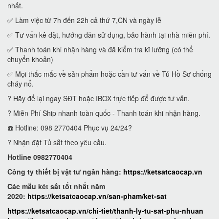
nhất.
✅ Làm việc từ 7h đến 22h cả thứ 7,CN và ngày lễ
✅ Tư vấn kê đặt, hướng dẫn sử dụng, bảo hành tại nhà miễn phí.
✅ Thanh toán khi nhận hàng và đã kiểm tra kĩ lưỡng (có thể
chuyển khoản)
✅ Mọi thắc mắc về sản phẩm hoặc cần tư vấn về Tủ Hồ Sơ chống
cháy nổ.
? Hãy để lại ngay SĐT hoặc IBOX trực tiếp để được tư vấn.
? Miễn Phí Ship nhanh toàn quốc - Thanh toán khi nhận hàng.
☎️ Hotline: 098 2770404 Phục vụ 24/24?
? Nhận đặt Tủ sắt theo yêu cầu.
Hotline 0982770404
Công ty thiết bị vật tư ngân hàng:
https://ketsatcaocap.vn
Các mẫu két sắt tốt nhất năm
2020:
https://ketsatcaocap.vn/san-pham/ket-sat
https://ketsatcaocap.vn/chi-tiet/thanh-ly-tu-sat-phu-nhuan