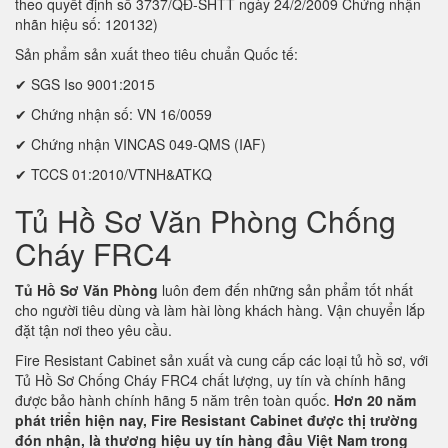
theo quyết định số 3737/QĐ-SHTT ngày 24/2/2009 Chứng nhận
nhãn hiệu số: 120132)
Sản phẩm sản xuất theo tiêu chuẩn Quốc tế:
✔ SGS Iso 9001:2015
✔ Chứng nhận số: VN 16/0059
✔ Chứng nhận VINCAS 049-QMS (IAF)
✔ TCCS 01:2010/VTNH&ATKQ
Tủ Hồ Sơ Văn Phòng Chống
Cháy FRC4
Tủ Hồ Sơ Văn Phòng
luôn đem đến những sản phẩm tốt nhất
cho người tiêu dùng và làm hài lòng khách hàng. Vận chuyển lắp
đặt tận nơi theo yêu cầu.
Fire Resistant Cabinet sản xuất và cung cấp các loại tủ hồ sơ, với
Tủ Hồ Sơ Chống Cháy FRC4 chất lượng, uy tín và chính hãng
được bảo hành chính hãng 5 năm trên toàn quốc.
Hơn 20 năm
phát triển hiện nay, Fire Resistant Cabinet được thị trường
đón nhận, là thương hiệu uy tín hàng đầu Việt Nam trong