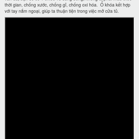
thời gian, chống xước, chống gỉ, chống oxi hóa. Ổ khóa kết hợp
với tay nắm ngoại, giúp ta thuận tiện trong việc mở cửa tủ.