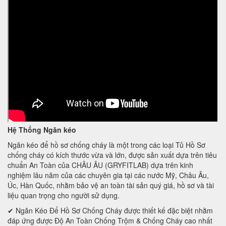
Hệ Thống Ngăn kéo
Ngăn kéo để hồ sơ chống cháy là một trong các loại Tủ Hồ Sơ
chống cháy có kích thước vừa và lớn, được sản xuất dựa trên tiêu
chuẩn An Toàn của CHÂU ÂU (GRYFITLAB) dựa trên kinh
nghiệm lâu năm của các chuyên gia tại các nước Mỹ, Châu Âu,
Úc, Hàn Quốc, nhằm bảo vệ an toàn tài sản quý giá, hồ sơ và tài
liệu quan trọng cho người sử dụng.
✔ Ngăn Kéo Để Hồ Sơ Chống Cháy được thiết kế đặc biệt nhằm
đáp ứng được Độ An Toàn Chống Trộm & Chống Cháy cao nhất