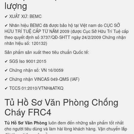
lượng
✔ XUẤT XỨ: BEMC
✔ Nhãn hiệu BEMC đã được bảo hộ tại Việt nam do CỤC SỞ
HỮU TRÍ TUỆ CẤP TỪ NĂM 2009 (được Cục Sở Hữu Trí Tuệ cấp
theo quyết định số 3737/QĐ-SHTT ngày 24/2/2009 Chứng nhận
nhãn hiệu số: 120132)
Sản phẩm sản xuất theo tiêu chuẩn Quốc tế:
✔ SGS Iso 9001:2015
✔ Chứng nhận số: VN 16/0059
✔ Chứng nhận VINCAS 049-QMS (IAF)
✔ TCCS 01:2010/VTNH&ATKQ
Tủ Hồ Sơ Văn Phòng Chống
Cháy FRC4
Tủ Hồ Sơ Văn Phòng
luôn đem đến những sản phẩm tốt nhất
cho người tiêu dùng và làm hài lòng khách hàng. Vận chuyển lắp