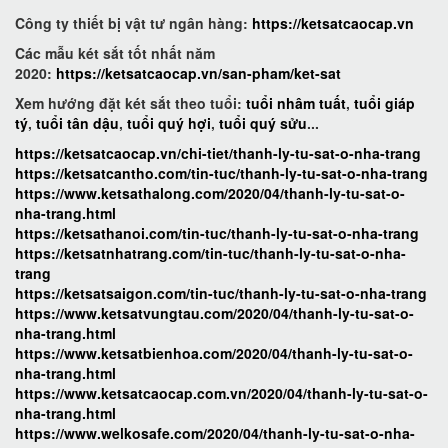
Công ty thiết bị vật tư ngân hàng:
https://ketsatcaocap.vn
Các mẫu két sắt tốt nhất năm
2020:
https://ketsatcaocap.vn/san-pham/ket-sat
Xem hướng đặt két sắt theo tuổi:
tuổi nhâm tuất
,
tuổi giáp
tý
,
tuổi tân dậu
,
tuổi quý hợi
,
tuổi quý sửu
...
https://ketsatcaocap.vn/chi-tiet/thanh-ly-tu-sat-o-nha-trang
https://ketsatcantho.com/tin-tuc/thanh-ly-tu-sat-o-nha-trang
https://www.ketsathalong.com/2020/04/thanh-ly-tu-sat-o-
nha-trang.html
https://ketsathanoi.com/tin-tuc/thanh-ly-tu-sat-o-nha-trang
https://ketsatnhatrang.com/tin-tuc/thanh-ly-tu-sat-o-nha-
trang
https://ketsatsaigon.com/tin-tuc/thanh-ly-tu-sat-o-nha-trang
https://www.ketsatvungtau.com/2020/04/thanh-ly-tu-sat-o-
nha-trang.html
https://www.ketsatbienhoa.com/2020/04/thanh-ly-tu-sat-o-
nha-trang.html
https://www.ketsatcaocap.com.vn/2020/04/thanh-ly-tu-sat-o-
nha-trang.html
https://www.welkosafe.com/2020/04/thanh-ly-tu-sat-o-nha-