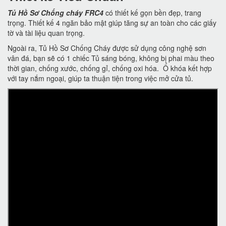
Tủ Hồ Sơ Chống cháy FRC4
có thiết kế gọn bền đẹp, trang
trọng. Thiết kế 4 ngăn bảo mật giúp tăng sự an toàn cho các giấy
tờ và tài liệu quan trọng.
Ngoài ra, Tủ Hồ Sơ Chống Cháy được sử dụng công nghệ sơn
vân đá, bạn sẽ có 1 chiếc Tủ sáng bóng, không bị phai màu theo
thời gian, chống xước, chống gỉ, chống oxi hóa. Ổ khóa kết hợp
với tay nắm ngoại, giúp ta thuận tiện trong việc mở cửa tủ.