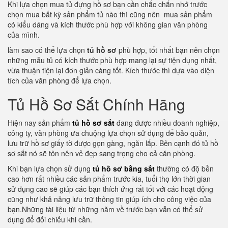
Khi lựa chọn mua tủ đựng hồ sơ bạn cần chắc chắn nhớ trước
chọn mua bất kỳ sản phẩm tủ nào thì cũng nên mua sản phẩm
có kiểu dáng và kích thước phù hợp với không gian văn phòng
của mình.
làm sao có thể lựa chọn
tủ hồ sơ
phù hợp, tốt nhất bạn nên chọn
những mẫu tủ có kích thước phù hợp mang lại sự tiện dụng nhất,
vừa thuận tiện lại đơn giản càng tốt. Kích thước thì dựa vào diện
tích của văn phòng để lựa chọn.
Tủ Hồ Sơ Sắt Chính Hãng
Hiện nay sản phẩm
tủ hồ sơ sắt
đang được nhiều doanh nghiệp,
công ty, văn phòng ưa chuộng lựa chọn sử dụng để bảo quản,
lưu trữ hồ sơ giấy tờ được gọn gàng, ngăn lắp. Bên cạnh đó tủ hồ
sơ sắt nó sẽ tôn nên vẻ đẹp sang trọng cho cả căn phòng.
Khi bạn lựa chọn sử dụng
tủ hồ sơ bằng sắt
thường có độ bền
cao hơn rất nhiều các sản phẩm trước kia, tuổi thọ lớn thời gian
sử dụng cao sẽ giúp các bạn thích ứng rất tốt với các hoạt động
cũng như khả năng lưu trữ thông tin giúp ích cho công việc của
bạn.Những tài liệu từ những năm về trước bạn vẫn có thể sử
dụng để đối chiếu khi cần.