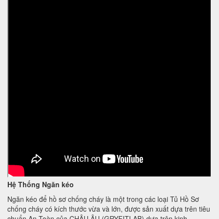
Hệ Thống Ngăn kéo
Ngăn kéo để hồ sơ chống cháy là một trong các loại Tủ Hồ Sơ
chống cháy có kích thước vừa và lớn, được sản xuất dựa trên tiêu
chuẩn An Toàn của CHÂU ÂU (GRYFITLAB) dựa trên kinh