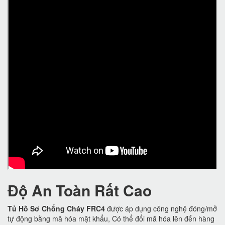
Độ An Toàn Rất Cao
Tủ Hồ Sơ Chống Cháy FRC4
được áp dụng công nghệ đóng/mở
tự động bằng mã hóa mật khẩu, Có thể đổi mã hóa lên đến hàng