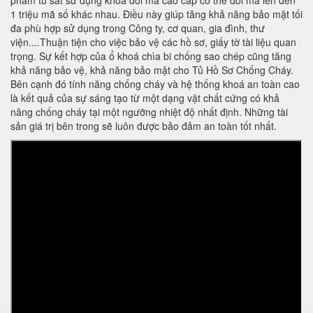
phẩm tủ sắt sử dụng khoá đổi mã cao cấp có thể đổi mã lên đến
1 triệu mã số khác nhau. Điều này giúp tăng khả năng bảo mật tối
đa phù hợp sử dụng trong Công ty, cơ quan, gia đình, thư
viện....Thuận tiện cho việc bảo vệ các hồ sơ, giấy tờ tài liệu quan
trọng. Sự kết hợp của ổ khoá chìa bi chống sao chép cũng tăng
khả năng bảo vệ, khả năng bảo mật cho Tủ Hồ Sơ Chống Cháy.
Bên cạnh đó tính năng chống cháy và hệ thống khoá an toàn cao
là kết quả của sự sáng tạo từ một dạng vật chất cứng có khả
năng chống cháy tại một ngưỡng nhiệt độ nhất định. Những tài
sản giá trị bên trong sẽ luôn được bảo đảm an toàn tốt nhất.