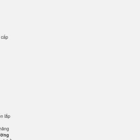
ệ cấp
n lắp
 hãng
rường