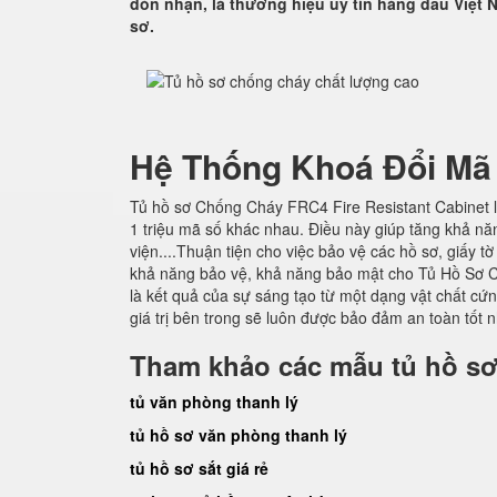
đón nhận, là thương hiệu uy tín hàng đầu Việt N
sơ.
Hệ Thống Khoá Đổi Mã
Tủ hồ sơ Chống Cháy FRC4 Fire Resistant Cabinet l
1 triệu mã số khác nhau. Điều này giúp tăng khả nă
viện....Thuận tiện cho việc bảo vệ các hồ sơ, giấy t
khả năng bảo vệ, khả năng bảo mật cho Tủ Hồ Sơ C
là kết quả của sự sáng tạo từ một dạng vật chất cứ
giá trị bên trong sẽ luôn được bảo đảm an toàn tốt n
Tham khảo các mẫu tủ hồ sơ
tủ văn phòng thanh lý
tủ hồ sơ văn phòng thanh lý
tủ hồ sơ sắt giá rẻ