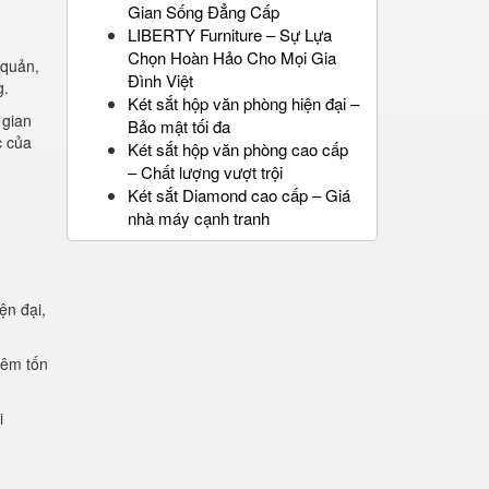
Gian Sống Đẳng Cấp
LIBERTY Furniture – Sự Lựa
Chọn Hoàn Hảo Cho Mọi Gia
 quản,
Đình Việt
g.
Két sắt hộp văn phòng hiện đại –
 gian
Bảo mật tối đa
c của
Két sắt hộp văn phòng cao cấp
– Chất lượng vượt trội
Két sắt Diamond cao cấp – Giá
nhà máy cạnh tranh
ện đại,
.
iêm tốn
i