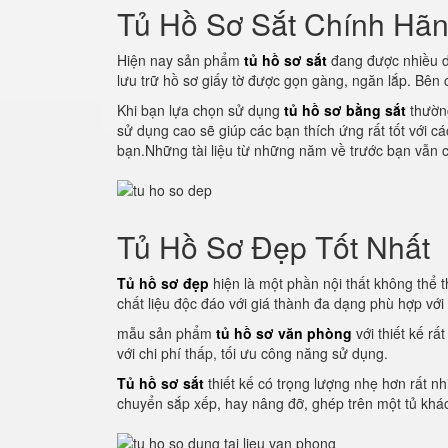
Tủ Hồ Sơ Sắt Chính Hã
Hiện nay sản phẩm
tủ hồ sơ sắt
đang được nhiều d
lưu trữ hồ sơ giấy tờ được gọn gàng, ngăn lắp. Bên
Khi bạn lựa chọn sử dụng
tủ hồ sơ bằng sắt
thường
sử dụng cao sẽ giúp các bạn thích ứng rất tốt với c
bạn.Những tài liệu từ những năm về trước bạn vẫn c
Tủ Hồ Sơ Đẹp Tốt Nhất
Tủ hồ sơ đẹp
hiện là một phần nội thất không thể th
chất liệu độc đáo với giá thành đa dạng phù hợp vớ
mẫu sản phẩm
tủ hồ sơ văn phòng
với thiết kế rấ
với chi phí thấp, tối ưu công năng sử dụng.
Tủ hồ sơ sắt
thiết kế có trọng lượng nhẹ hơn rất nh
chuyển sắp xếp, hay nâng đỡ, ghép trên một tủ khác