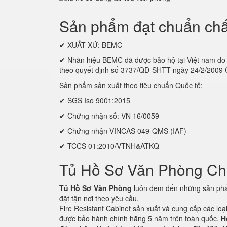
Sản phẩm đạt chuẩn chấ
✔ XUẤT XỨ: BEMC
✔ Nhãn hiệu BEMC đã được bảo hộ tại Việt nam
theo quyết định số 3737/QĐ-SHTT ngày 24/2/2009
Sản phẩm sản xuất theo tiêu chuẩn Quốc tế:
✔ SGS Iso 9001:2015
✔ Chứng nhận số: VN 16/0059
✔ Chứng nhận VINCAS 049-QMS (IAF)
✔ TCCS 01:2010/VTNH&ATKQ
Tủ Hồ Sơ Văn Phòng C
Tủ Hồ Sơ Văn Phòng
luôn đem đến những sản phẩm
đặt tận nơi theo yêu cầu.
Fire Resistant Cabinet sản xuất và cung cấp các lo
được bảo hành chính hãng 5 năm trên toàn quốc.
H