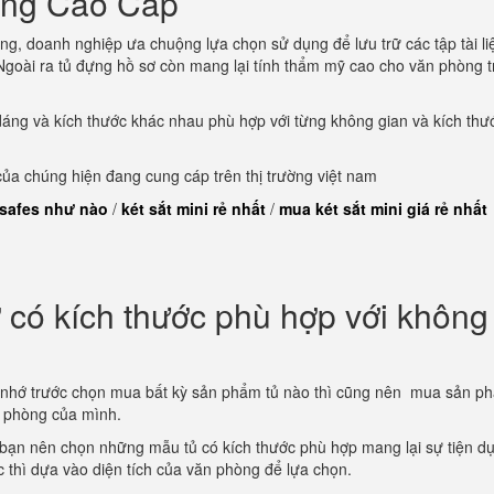
òng Cao Cấp
ng, doanh nghiệp ưa chuộng lựa chọn sử dụng để lưu trữ các tập tài li
goài ra tủ đựng hồ sơ còn mang lại tính thẩm mỹ cao cho văn phòng t
dáng và kích thước khác nhau phù hợp với từng không gian và kích thư
a chúng hiện đang cung cáp trên thị trường việt nam
 safes như nào
/
két sắt mini rẻ nhất
/
mua két sắt mini giá rẻ nhất
có kích thước phù hợp với không
 nhớ trước chọn mua bất kỳ sản phẩm tủ nào thì cũng nên mua sản p
n phòng của mình.
 bạn nên chọn những mẫu tủ có kích thước phù hợp mang lại sự tiện d
ớc thì dựa vào diện tích của văn phòng để lựa chọn.