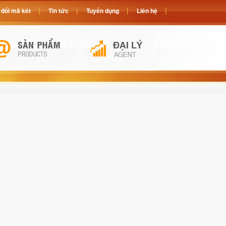
đổi mã két
Tin tức
Tuyển dụng
Liên hệ