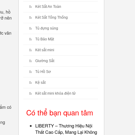
Két Sắt An Toàn
ệu, hồ
rở nên
Két Sắt Tổng Thống
Tủ đựng súng
ớc văn
Tủ Bảo Mật
Két sắt mini
Giường Sắt
Tủ Hồ Sơ
Kệ sắt
Két sắt mini khóa điện tử
hẩm có
Có thể bạn quan tâm
ụng
LIBERTY – Thương Hiệu Nội
Thất Cao Cấp, Mang Lại Không