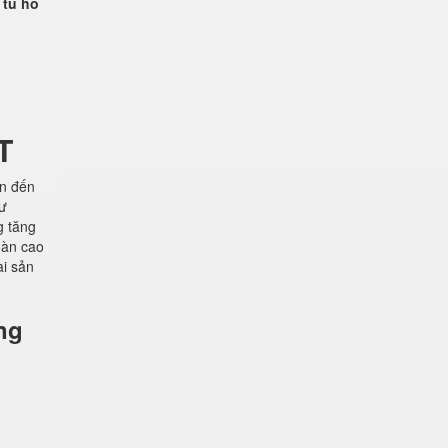
 tủ hồ
T
ên đến
hư
g tăng
oàn cao
ài sản
ng