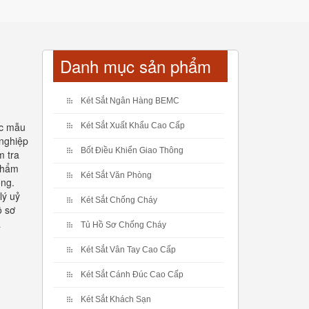
Danh mục sản phẩm
Két Sắt Ngân Hàng BEMC
ác mẫu
Két Sắt Xuất Khẩu Cao Cấp
 nghiệp
Bốt Điều Khiển Giao Thông
m tra
 phẩm
Két Sắt Văn Phòng
ộng.
lý uỷ
Két Sắt Chống Cháy
ồ sơ
á
Tủ Hồ Sơ Chống Cháy
Két Sắt Vân Tay Cao Cấp
Két Sắt Cánh Đúc Cao Cấp
Két Sắt Khách Sạn