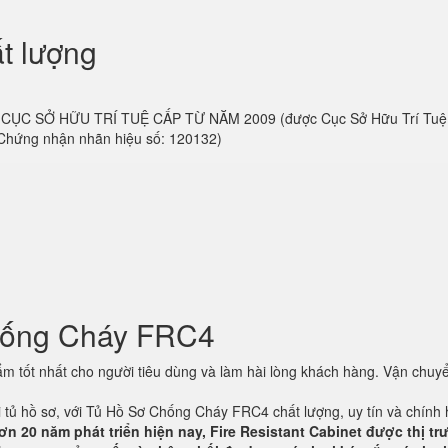
t lượng
 do CỤC SỞ HỮU TRÍ TUỆ CẤP TỪ NĂM 2009 (được Cục Sở Hữu Trí Tu
 Chứng nhận nhãn hiệu số: 120132)
hống Cháy FRC4
 tốt nhất cho người tiêu dùng và làm hài lòng khách hàng. Vận chuyể
ại tủ hồ sơ, với Tủ Hồ Sơ Chống Cháy FRC4 chất lượng, uy tín và chính
ơn 20 năm phát triển hiện nay, Fire Resistant Cabinet được thị t