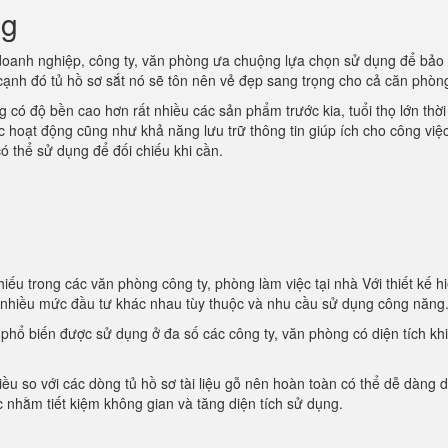
ng
oanh nghiệp, công ty, văn phòng ưa chuộng lựa chọn sử dụng để bảo
 cạnh đó tủ hồ sơ sắt nó sẽ tôn nên vẻ đẹp sang trọng cho cả căn phòn
 có độ bền cao hơn rất nhiều các sản phẩm trước kia, tuổi thọ lớn thời
ác hoạt động cũng như khả năng lưu trữ thông tin giúp ích cho công việ
ó thể sử dụng để đối chiếu khi cần.
iếu trong các văn phòng công ty, phòng làm việc tại nhà Với thiết kế hi
i nhiều mức đầu tư khác nhau tùy thuộc và nhu cầu sử dụng công năng
t phổ biến được sử dụng ở đa số các công ty, văn phòng có diện tích kh
iều so với các dòng tủ hồ sơ tài liệu gỗ nên hoàn toàn có thể dễ dàng d
 nhằm tiết kiệm không gian và tăng diện tích sử dụng.