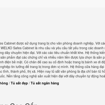
s Cabinet được sử dụng trang bị cho văn phòng doanh nghiệp. Với c
t WELKO Safes Cabinet là nhu cầu và yêu cầu tất yếu trong các doanh
ống dây chuyền hiện đại. Với các các tiêu chuẩn khắt khe. Hệ thống kiể
 sản phẩm đạt các chứng chỉ và nhiều năm liền được lựa chọn là sản
tĩnh điện bề mặt. Có chân đế cao su cố định hoặc trang bị bánh xe di đ
 nghiệp tin tưởng để trang bị trong đơn vị mình. Hệ thống cửa hàng đại 
tỉnh, thành phố, thị xã. HIện nay tủ sắt văn phòng là địa chỉ bán tủ h
ốc. Nền tảng công nghệ sản xuất hiện đại với dây chuyền tự động ho
phòng
/
Tủ sắt đẹp
/
Tủ sắt ngân hàng