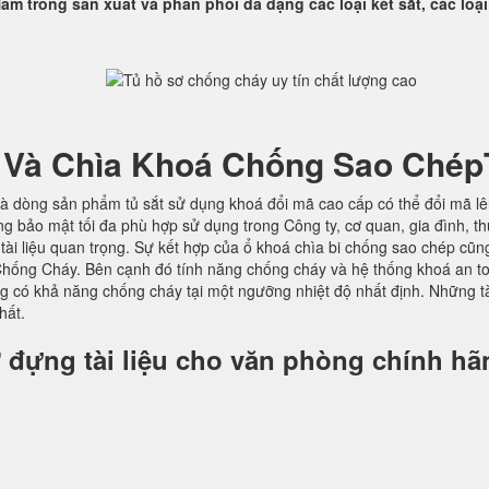
am trong sản xuất và phân phối đa dạng các loại két sắt, các loại
 Và Chìa Khoá Chống Sao Chép
à dòng sản phẩm tủ sắt sử dụng khoá đổi mã cao cấp có thể đổi mã l
ng bảo mật tối đa phù hợp sử dụng trong Công ty, cơ quan, gia đình, t
ờ tài liệu quan trọng. Sự kết hợp của ổ khoá chìa bi chống sao chép cũn
hống Cháy. Bên cạnh đó tính năng chống cháy và hệ thống khoá an t
ng có khả năng chống cháy tại một ngưỡng nhiệt độ nhất định. Những t
hất.
 đựng tài liệu cho văn phòng chính hã