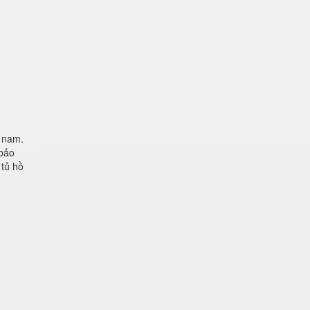
t nam.
 bảo
 tủ hồ