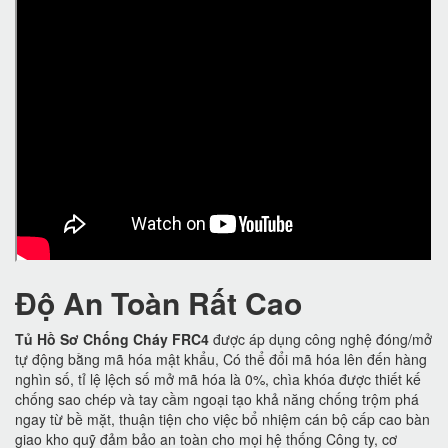
Độ An Toàn Rất Cao
Tủ Hồ Sơ Chống Cháy FRC4
được áp dụng công nghệ đóng/mở
tự động bằng mã hóa mật khẩu, Có thể đổi mã hóa lên đến hàng
nghìn số, tỉ lệ lệch số mở mã hóa là 0%, chìa khóa được thiết kế
chống sao chép và tay cầm ngoại tạo khả năng chống trộm phá
ngay từ bề mặt, thuận tiện cho việc bổ nhiệm cán bộ cấp cao bàn
giao kho quỹ đảm bảo an toàn cho mọi hệ thống Công ty, cơ