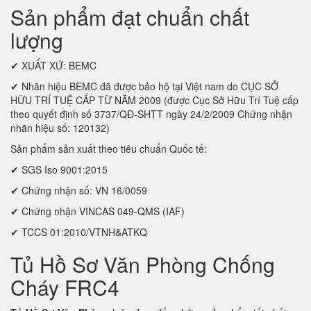
Sản phẩm đạt chuẩn chất
lượng
✔ XUẤT XỨ: BEMC
✔ Nhãn hiệu BEMC đã được bảo hộ tại Việt nam do CỤC SỞ
HỮU TRÍ TUỆ CẤP TỪ NĂM 2009 (được Cục Sở Hữu Trí Tuệ cấp
theo quyết định số 3737/QĐ-SHTT ngày 24/2/2009 Chứng nhận
nhãn hiệu số: 120132)
Sản phẩm sản xuất theo tiêu chuẩn Quốc tế:
✔ SGS Iso 9001:2015
✔ Chứng nhận số: VN 16/0059
✔ Chứng nhận VINCAS 049-QMS (IAF)
✔ TCCS 01:2010/VTNH&ATKQ
Tủ Hồ Sơ Văn Phòng Chống
Cháy FRC4