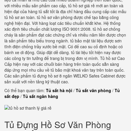
với nhiều mẫu sản phẩm cao cấp, tủ hồ sơ giá rẻ mới an toàn và
hiện đại của hàng tủ sắt tốt là địa chỉ hàng đầu cung cấp các mẫu
tủ hồ sơ an toàn. tủ hồ sơ văn phòng được chế tạo bằng công
nghệ hiện đại. Với hàng loạt các tiêu chuẩn khắt khe. Hệ thống
xác định tiêu chuẩn chất lượng ISO 9001:2008. tủ hồ sơ chống
cháy là sản phẩm đạt các chứng chỉ và nhiều năm liền được chọn
là sản phẩm tiêu biểu trong ngành. tủ bảo mật tài liệu được sơn
tĩnh điện chống trầy xước bề mặt. Có đế cao su cố định hoặc có
bánh xe di động. Giúp đặt dễ dàng. tủ tài liệu tốt hiện nay được
các công ty tin tưởng để trang bị trong đơn vị mình. Tủ hồ sơ Cao
Cấp hiện nay với các chuỗi bán hàng trên toàn quốc sẵn sàng
đáp ứng mọi nhu cầu về tủ bảo mật khoá vân tay trên toàn quốc.
Các sản phẩm tủ đựng hồ sơ 8 ngăn WELKO Safes Cabinet được
sản xuất với nền tảng kỹ thuật cao.
Có thể bạn quan tâm:
Tủ sắt hà nội
/
Tủ sắt văn phòng
/
Tủ
sắt đẹp
/
Tủ sắt ngân hàng
Tủ Đựng Hồ Sơ Văn Phòng