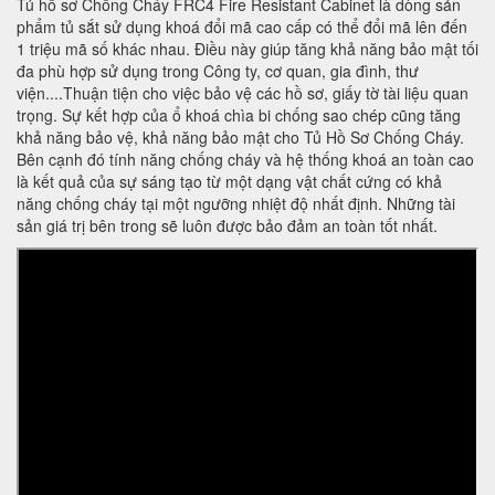
Tủ hồ sơ Chống Cháy FRC4 Fire Resistant Cabinet là dòng sản
phẩm tủ sắt sử dụng khoá đổi mã cao cấp có thể đổi mã lên đến
1 triệu mã số khác nhau. Điều này giúp tăng khả năng bảo mật tối
đa phù hợp sử dụng trong Công ty, cơ quan, gia đình, thư
viện....Thuận tiện cho việc bảo vệ các hồ sơ, giấy tờ tài liệu quan
trọng. Sự kết hợp của ổ khoá chìa bi chống sao chép cũng tăng
khả năng bảo vệ, khả năng bảo mật cho Tủ Hồ Sơ Chống Cháy.
Bên cạnh đó tính năng chống cháy và hệ thống khoá an toàn cao
là kết quả của sự sáng tạo từ một dạng vật chất cứng có khả
năng chống cháy tại một ngưỡng nhiệt độ nhất định. Những tài
sản giá trị bên trong sẽ luôn được bảo đảm an toàn tốt nhất.