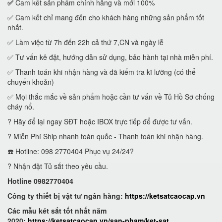
✅
Cam kết sản phẩm chính hãng và mới 100%
✅ Cam kết chỉ mang đến cho khách hàng những sản phẩm tốt
nhất.
✅ Làm việc từ 7h đến 22h cả thứ 7,CN và ngày lễ
✅ Tư vấn kê đặt, hướng dẫn sử dụng, bảo hành tại nhà miễn phí.
✅ Thanh toán khi nhận hàng và đã kiểm tra kĩ lưỡng (có thể
chuyển khoản)
✅ Mọi thắc mắc về sản phẩm hoặc cần tư vấn về Tủ Hồ Sơ chống
cháy nổ.
? Hãy để lại ngay SĐT hoặc IBOX trực tiếp để được tư vấn.
? Miễn Phí Ship nhanh toàn quốc - Thanh toán khi nhận hàng.
☎️ Hotline: 098 2770404 Phục vụ 24/24?
? Nhận đặt Tủ sắt theo yêu cầu.
Hotline 0982770404
Công ty thiết bị vật tư ngân hàng:
https://ketsatcaocap.vn
Các mẫu két sắt tốt nhất năm
2020:
https://ketsatcaocap.vn/san-pham/ket-sat