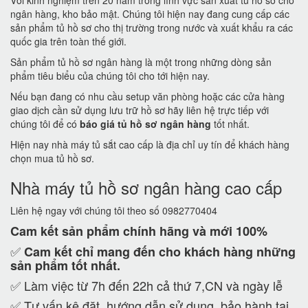
Với kinh nghiệm trên 20 năm trong lĩnh vực sản xuất tủ hồ sơ cho
ngân hàng, kho bảo mật. Chúng tôi hiện nay đang cung cấp các
sản phẩm tủ hồ sơ cho thị trường trong nước và xuất khẩu ra các
quốc gia trên toàn thế giới.
Sản phẩm tủ hồ sơ ngân hàng là một trong những dòng sản
phẩm tiêu biểu của chúng tôi cho tới hiện nay.
Nếu bạn đang có nhu cầu setup văn phòng hoặc các cửa hàng
giao dịch cần sử dụng lưu trữ hồ sơ hãy liên hệ trực tiếp với
chúng tôi để có
báo giá tủ hồ sơ ngân hàng
tốt nhất.
Hiện nay nhà máy tủ sắt cao cấp là địa chỉ uy tín để khách hàng
chọn mua tủ hồ sơ.
Nhà máy tủ hồ sơ ngân hàng cao cấp
Liên hệ ngay với chúng tôi theo số 0982770404
Cam kết
sản phẩm chính hãng và mới 100%
✅
Cam kết
chỉ mang đến cho khách hàng những
sản phẩm tốt nhất.
✅ Làm việc từ 7h đến 22h cả thứ 7,CN và ngày lễ
✅ Tư vấn kê đặt, hướng dẫn sử dụng, bảo hành tại