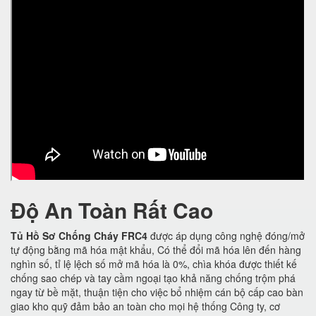
Độ An Toàn Rất Cao
Tủ Hồ Sơ Chống Cháy FRC4
được áp dụng công nghệ đóng/mở
tự động bằng mã hóa mật khẩu, Có thể đổi mã hóa lên đến hàng
nghìn số, tỉ lệ lệch số mở mã hóa là 0%, chìa khóa được thiết kế
chống sao chép và tay cầm ngoại tạo khả năng chống trộm phá
ngay từ bề mặt, thuận tiện cho việc bổ nhiệm cán bộ cấp cao bàn
giao kho quỹ đảm bảo an toàn cho mọi hệ thống Công ty, cơ