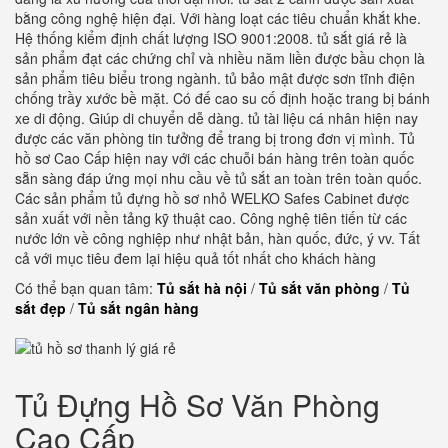
bằng công nghệ hiện đại. Với hàng loạt các tiêu chuẩn khắt khe.
Hệ thống kiểm định chất lượng ISO 9001:2008. tủ sắt giá rẻ là
sản phẩm đạt các chứng chỉ và nhiều năm liền được bầu chọn là
sản phẩm tiêu biểu trong ngành. tủ bảo mật được sơn tĩnh điện
chống trầy xước bề mặt. Có đế cao su cố định hoặc trang bị bánh
xe di động. Giúp di chuyển dễ dàng. tủ tài liệu cá nhân hiện nay
được các văn phòng tin tưởng để trang bị trong đơn vị mình. Tủ
hồ sơ Cao Cấp hiện nay với các chuỗi bán hàng trên toàn quốc
sẵn sàng đáp ứng mọi nhu cầu về tủ sắt an toàn trên toàn quốc.
Các sản phẩm tủ đựng hồ sơ nhỏ WELKO Safes Cabinet được
sản xuất với nền tảng kỹ thuật cao. Công nghệ tiên tiến từ các
nước lớn về công nghiệp như nhật bản, hàn quốc, đức, ý vv. Tất
cả với mục tiêu đem lại hiệu quả tốt nhất cho khách hàng
Có thể bạn quan tâm:
Tủ sắt hà nội
/
Tủ sắt văn phòng
/
Tủ
sắt đẹp
/
Tủ sắt ngân hàng
Tủ Đựng Hồ Sơ Văn Phòng
Cao Cấp