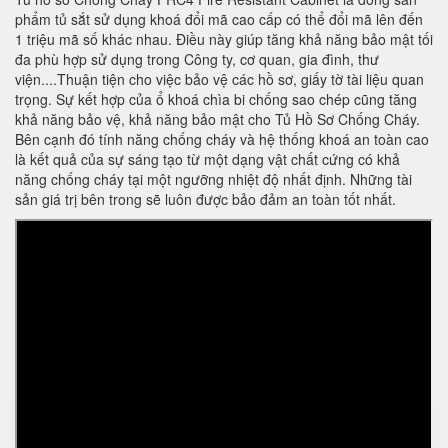
phẩm tủ sắt sử dụng khoá đổi mã cao cấp có thể đổi mã lên đến
1 triệu mã số khác nhau. Điều này giúp tăng khả năng bảo mật tối
đa phù hợp sử dụng trong Công ty, cơ quan, gia đình, thư
viện....Thuận tiện cho việc bảo vệ các hồ sơ, giấy tờ tài liệu quan
trọng. Sự kết hợp của ổ khoá chìa bi chống sao chép cũng tăng
khả năng bảo vệ, khả năng bảo mật cho Tủ Hồ Sơ Chống Cháy.
Bên cạnh đó tính năng chống cháy và hệ thống khoá an toàn cao
là kết quả của sự sáng tạo từ một dạng vật chất cứng có khả
năng chống cháy tại một ngưỡng nhiệt độ nhất định. Những tài
sản giá trị bên trong sẽ luôn được bảo đảm an toàn tốt nhất.