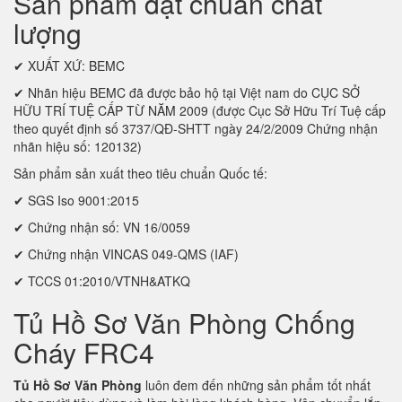
Sản phẩm đạt chuẩn chất
lượng
✔ XUẤT XỨ: BEMC
✔ Nhãn hiệu BEMC đã được bảo hộ tại Việt nam do CỤC SỞ
HỮU TRÍ TUỆ CẤP TỪ NĂM 2009 (được Cục Sở Hữu Trí Tuệ cấp
theo quyết định số 3737/QĐ-SHTT ngày 24/2/2009 Chứng nhận
nhãn hiệu số: 120132)
Sản phẩm sản xuất theo tiêu chuẩn Quốc tế:
✔ SGS Iso 9001:2015
✔ Chứng nhận số: VN 16/0059
✔ Chứng nhận VINCAS 049-QMS (IAF)
✔ TCCS 01:2010/VTNH&ATKQ
Tủ Hồ Sơ Văn Phòng Chống
Cháy FRC4
Tủ Hồ Sơ Văn Phòng
luôn đem đến những sản phẩm tốt nhất