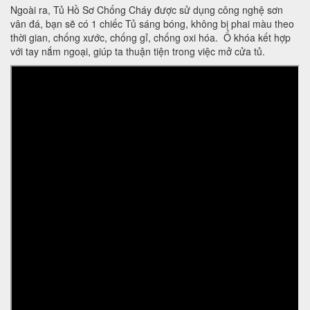
Ngoài ra, Tủ Hồ Sơ Chống Cháy được sử dụng công nghệ sơn
vân đá, bạn sẽ có 1 chiếc Tủ sáng bóng, không bị phai màu theo
thời gian, chống xước, chống gỉ, chống oxi hóa. Ổ khóa kết hợp
với tay nắm ngoại, giúp ta thuận tiện trong việc mở cửa tủ.