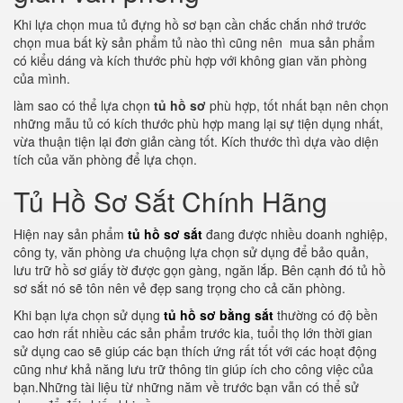
Khi lựa chọn mua tủ đựng hồ sơ bạn cần chắc chắn nhớ trước
chọn mua bất kỳ sản phẩm tủ nào thì cũng nên mua sản phẩm
có kiểu dáng và kích thước phù hợp với không gian văn phòng
của mình.
làm sao có thể lựa chọn
tủ hồ sơ
phù hợp, tốt nhất bạn nên chọn
những mẫu tủ có kích thước phù hợp mang lại sự tiện dụng nhất,
vừa thuận tiện lại đơn giản càng tốt. Kích thước thì dựa vào diện
tích của văn phòng để lựa chọn.
Tủ Hồ Sơ Sắt Chính Hãng
Hiện nay sản phẩm
tủ hồ sơ sắt
đang được nhiều doanh nghiệp,
công ty, văn phòng ưa chuộng lựa chọn sử dụng để bảo quản,
lưu trữ hồ sơ giấy tờ được gọn gàng, ngăn lắp. Bên cạnh đó tủ hồ
sơ sắt nó sẽ tôn nên vẻ đẹp sang trọng cho cả căn phòng.
Khi bạn lựa chọn sử dụng
tủ hồ sơ bằng sắt
thường có độ bền
cao hơn rất nhiều các sản phẩm trước kia, tuổi thọ lớn thời gian
sử dụng cao sẽ giúp các bạn thích ứng rất tốt với các hoạt động
cũng như khả năng lưu trữ thông tin giúp ích cho công việc của
bạn.Những tài liệu từ những năm về trước bạn vẫn có thể sử