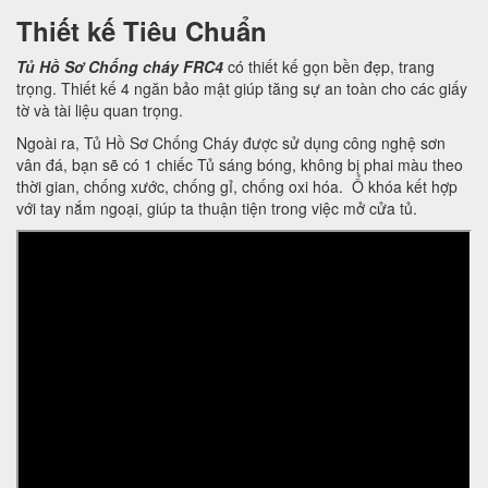
Thiết kế Tiêu Chuẩn
Tủ Hồ Sơ Chống cháy FRC4
có thiết kế gọn bền đẹp, trang
trọng. Thiết kế 4 ngăn bảo mật giúp tăng sự an toàn cho các giấy
tờ và tài liệu quan trọng.
Ngoài ra, Tủ Hồ Sơ Chống Cháy được sử dụng công nghệ sơn
vân đá, bạn sẽ có 1 chiếc Tủ sáng bóng, không bị phai màu theo
thời gian, chống xước, chống gỉ, chống oxi hóa. Ổ khóa kết hợp
với tay nắm ngoại, giúp ta thuận tiện trong việc mở cửa tủ.