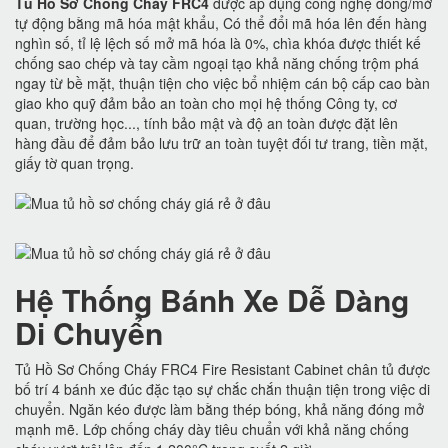
Tủ Hồ Sơ Chống Cháy FRC4
được áp dụng công nghệ đóng/mở
tự động bằng mã hóa mật khẩu, Có thể đổi mã hóa lên đến hàng
nghìn số, tỉ lệ lệch số mở mã hóa là 0%, chìa khóa được thiết kế
chống sao chép và tay cầm ngoại tạo khả năng chống trộm phá
ngay từ bề mặt, thuận tiện cho việc bổ nhiệm cán bộ cấp cao bàn
giao kho quỹ đảm bảo an toàn cho mọi hệ thống Công ty, cơ
quan, trường học..., tính bảo mật và độ an toàn được đặt lên
hàng đầu để đảm bảo lưu trữ an toàn tuyệt đối tư trang, tiền mặt,
giấy tờ quan trọng.
Hệ Thống Bánh Xe Dễ Dàng
Di Chuyển
Tủ Hồ Sơ Chống Cháy FRC4 Fire Resistant Cabinet chân tủ được
bố trí 4 bánh xe đúc đặc tạo sự chắc chắn thuận tiện trong việc di
chuyển. Ngăn kéo được làm bằng thép bóng, khả năng đóng mở
mạnh mẽ. Lớp chống cháy dày tiêu chuẩn với khả năng chống