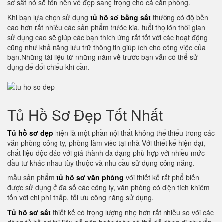
sơ sắt nó sẽ tôn nên vẻ đẹp sang trọng cho cả căn phòng.
Khi bạn lựa chọn sử dụng
tủ hồ sơ bằng sắt
thường có độ bền
cao hơn rất nhiều các sản phẩm trước kia, tuổi thọ lớn thời gian
sử dụng cao sẽ giúp các bạn thích ứng rất tốt với các hoạt động
cũng như khả năng lưu trữ thông tin giúp ích cho công việc của
bạn.Những tài liệu từ những năm về trước bạn vẫn có thể sử
dụng để đối chiếu khi cần.
Tủ Hồ Sơ Đẹp Tốt Nhất
Tủ hồ sơ đẹp
hiện là một phần nội thất không thể thiếu trong các
văn phòng công ty, phòng làm việc tại nhà Với thiết kế hiện đại,
chất liệu độc đáo với giá thành đa dạng phù hợp với nhiều mức
đầu tư khác nhau tùy thuộc và nhu cầu sử dụng công năng.
mẫu sản phẩm
tủ hồ sơ văn phòng
với thiết kế rất phổ biến
được sử dụng ở đa số các công ty, văn phòng có diện tích khiêm
tốn với chi phí thấp, tối ưu công năng sử dụng.
Tủ hồ sơ sắt
thiết kế có trọng lượng nhẹ hơn rất nhiều so với các