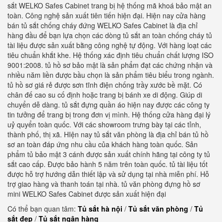
sắt WELKO Safes Cabinet trang bị hệ thống mã khoá bảo mật an
toàn. Công nghệ sản xuất tiên tiến hiện đại. Hiện nay cửa hàng
bán tủ sắt chống cháy đứng WELKO Safes Cabinet là địa chỉ
hàng đầu để bạn lựa chọn các dòng tủ sắt an toàn chống cháy tủ
tài liệu được sản xuất bằng công nghệ tự động. Với hàng loạt các
tiêu chuẩn khắt khe. Hệ thống xác định tiêu chuẩn chất lượng ISO
9001:2008. tủ hồ sơ bảo mật là sản phẩm đạt các chứng nhận và
nhiều năm liền được bầu chọn là sản phẩm tiêu biểu trong ngành.
tủ hồ sơ giá rẻ được sơn tĩnh điện chống trầy xước bề mặt. Có
chân đế cao su cố định hoặc trang bị bánh xe di động. Giúp di
chuyển dễ dàng. tủ sắt đựng quần áo hiện nay được các công ty
tin tưởng để trang bị trong đơn vị mình. Hệ thống cửa hàng đại lý
uỷ quyển toàn quốc. Với các showroom trưng bày tại các tỉnh,
thành phố, thị xã. HIện nay tủ sắt văn phòng là địa chỉ bán tủ hồ
sơ an toàn đáp ứng nhu cầu của khách hàng toàn quốc. Sản
phẩm tủ bảo mật 3 cánh được sản xuất chính hãng tại công ty tủ
sắt cao cấp. Được bảo hành 5 năm trên toàn quốc. tủ tài liệu tốt
được hỗ trợ hướng dẫn thiết lập và sử dụng tại nhà miễn phí. Hỗ
trợ giao hàng và thanh toán tại nhà. tủ văn phòng đựng hồ sơ
mini WELKO Safes Cabinet được sản xuất hiện đại
Có thể bạn quan tâm:
Tủ sắt hà nội
/
Tủ sắt văn phòng
/
Tủ
sắt đẹp
/
Tủ sắt ngân hàng