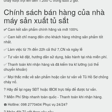
cháy vượt trội lên đến 1.200°C trong suốt 2 giờ.
Chính sách bán hàng của nhà
máy sản xuất tủ sắt
✅
Cam kết sản phẩm chính hãng và mới 100%
✅ Cam kết chỉ mang đến cho khách hàng những sản phẩm tốt
nhất.
✅ Làm việc từ 7h đến 22h cả thứ 7,CN và ngày lễ
✅ Tư vấn kê đặt, hướng dẫn sử dụng, bảo hành tại nhà miễn phí.
✅ Thanh toán khi nhận hàng và đã kiểm tra kĩ lưỡng (có thể
chuyển khoản)
✅ Mọi thắc mắc về sản phẩm hoặc cần tư vấn về Tủ Hồ Sơ chống
cháy nổ.
? Hãy để lại ngay SĐT hoặc IBOX trực tiếp để được tư vấn.
? Miễn Phí Ship nhanh toàn quốc - Thanh toán khi nhận hàng.
☎️ Hotline: 098 2770404 Phục vụ 24/24?
? Nhận đặt Tủ sắt theo yêu cầu.