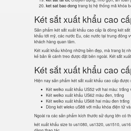
ket sat bao dong
trang bị hệ thống mã khóa b
Két sắt xuất khẩu cao cấ
Sản phẩm két sắt xuất khẩu cao cấp là dòng két sắt 
khẩu tới mỹ, các nước Eu, các nước tại trung đông 
khách hàng quan tâm.
Két xuất khẩu không những bền đẹp, mà trang bị nhiề
kế bản lề cánh treo được đặt bên ngoài. Két sắt xuấ
Két sắt xuất khẩu cao c
Hiện nay sản phẩm két sắt xuất khẩu cao cấp được 
Két welko xuất khẩu US52 với hai màu: trắng
Két welko xuất khẩu US62 màu đen, trắng
Két welko xuất khẩu US68 hai màu đen trắng
Dòng két wleko uS88 với mẫu khóa điện tử và
Ngoài ra các sản phẩm kích thước sử dụng lớn có t
két xuất khẩu size to us1080, us1320, us1510, us16
dàng thao tác.