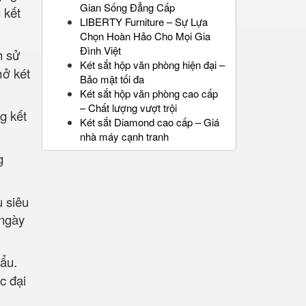
Gian Sống Đẳng Cấp
 kết
LIBERTY Furniture – Sự Lựa
Chọn Hoàn Hảo Cho Mọi Gia
Đình Việt
h sử
Két sắt hộp văn phòng hiện đại –
mở két
Bảo mật tối đa
Két sắt hộp văn phòng cao cấp
– Chất lượng vượt trội
g kết
Két sắt Diamond cao cấp – Giá
nhà máy cạnh tranh
g
u siêu
 ngày
hẩu.
c đại