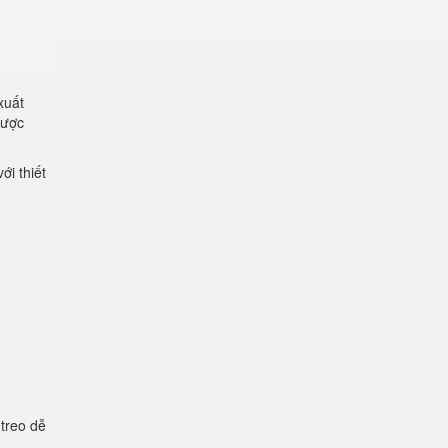
xuất
được
ới thiết
 treo dễ