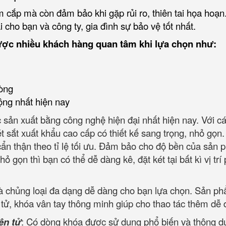
 cắp mà còn đảm bảo khi gặp rủi ro, thiên tai họa hoạn
 cho bạn và công ty, gia đình sự bảo vệ tốt nhất.
ược nhiều khách hàng quan tâm khi lựa chọn như:
òng
ộng nhất hiện nay
 sản xuất bằng công nghệ hiện đại nhất hiện nay. Với c
ét sắt xuất khẩu cao cấp có thiết kế sang trọng, nhỏ gọn
 cẩn thận theo tỉ lệ tối ưu. Đảm bảo cho độ bền của sản
ỏ gọn thì bạn có thể dễ dàng kê, đặt két tại bất kì vị trí
và chủng loại đa dạng dễ dàng cho bạn lựa chọn. Sản p
tử, khóa vân tay thông minh giúp cho thao tác thêm dễ 
ện tử
: Có dòng khóa được sử dụng phổ biến và thông d