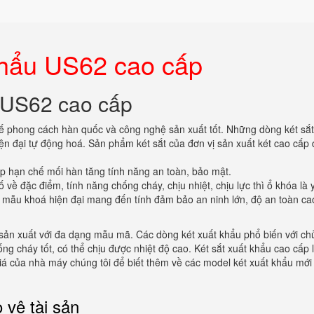
 khẩu US62 cao cấp
u US62 cao cấp
 kế phong cách hàn quốc và công nghệ sản xuất tốt. Những dòng két sắ
iện đại tự động hoá. Sản phẩm két sắt của đơn vị sản xuất két cao cấp
dập hạn chế mối hàn tăng tính năng an toàn, bảo mật.
ố về đặc điểm, tính năng chống cháy, chịu nhiệt, chịu lực thì ổ khóa là 
u mẫu khoá hiện đại mang đến tính đảm bảo an ninh lớn, độ an toàn ca
sản xuất với đa dạng mẫu mã. Các dòng két xuất khẩu phổ biến với chủ
ống cháy tốt, có thể chịu được nhiệt độ cao. Két sắt xuất khẩu cao cấp l
á của nhà máy chúng tôi để biết thêm về các model két xuất khẩu mới
 vệ tài sản