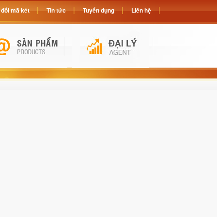
đổi mã két
Tin tức
Tuyển dụng
Liên hệ