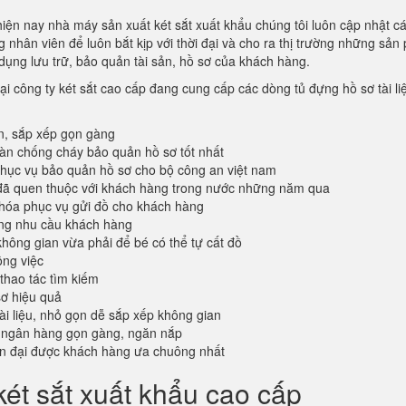
hiện nay nhà máy sản xuất két sắt xuất khẩu chúng tôi luôn cập nhật c
 nhân viên để luôn bắt kịp với thời đại và cho ra thị trường những sả
dụng lưu trữ, bảo quản tài sản, hồ sơ của khách hàng.
ại công ty két sắt cao cấp đang cung cấp các dòng tủ đựng hồ sơ tài li
n, sắp xếp gọn gàng
oàn chống cháy bảo quản hồ sơ tốt nhất
ục vụ bảo quản hồ sơ cho bộ công an việt nam
đã quen thuộc với khách hàng trong nước những năm qua
khóa phục vụ gửi đồ cho khách hàng
ứng nhu cầu khách hàng
không gian vừa phải để bé có thể tự cất đồ
ông việc
 thao tác tìm kiếm
sơ hiệu quả
tài liệu, nhỏ gọn dễ sắp xếp không gian
 ngân hàng gọn gàng, ngăn nắp
ện đại được khách hàng ưa chuông nhất
ét sắt xuất khẩu cao cấp