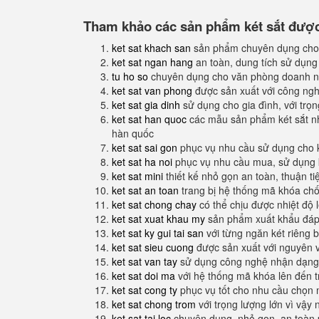
Tham khảo các sản phẩm két sắt được 
ket sat khach san
sản phẩm chuyên dụng cho
ket sat ngan hang
an toàn, dung tích sử dụng
tu ho so
chuyên dụng cho văn phòng doanh n
ket sat van phong
được sản xuất với công nghệ
ket sat gia dinh
sử dụng cho gia đình, với trọ
ket sat han quoc
các mẫu sản phẩm két sắt nh
hàn quốc
ket sat sai gon
phục vụ nhu cầu sử dụng cho 
ket sat ha noi
phục vụ nhu cầu mua, sử dụng k
ket sat mini
thiết kế nhỏ gọn an toàn, thuận t
ket sat an toan
trang bị hệ thống mã khóa ch
ket sat chong chay
có thể chịu được nhiệt độ 
ket sat xuat khau my
sản phẩm xuất khẩu đáp 
ket sat ky gui tai san
với từng ngăn két riêng b
ket sat sieu cuong
được sản xuất với nguyên 
ket sat van tay
sử dụng công nghệ nhận dạng 
ket sat doi ma
với hệ thống mã khóa lên đến 
ket sat cong ty
phục vụ tốt cho nhu cầu chọn 
ket sat chong trom
với trọng lượng lớn vì vậy
ket sat tai loc
chuyên dụng, nhỏ gọn, an toàn 