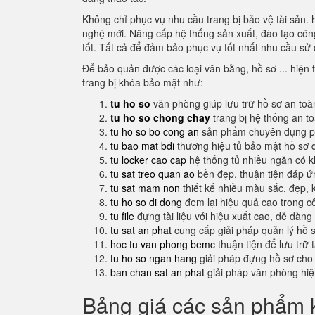
Không chỉ phục vụ nhu cầu trang bị bảo vệ tài sản. 
nghệ mới. Nâng cấp hệ thống sản xuất, đào tạo công
tốt. Tất cả để đảm bảo phục vụ tốt nhất nhu cầu sử 
Để bảo quản được các loại văn bằng, hồ sơ ... hiện t
trang bị khóa bảo mật như:
tu ho so
văn phòng giúp lưu trữ hồ sơ an toà
tu ho so chong chay
trang bị hệ thống an t
tu ho so bo cong an
sản phẩm chuyên dụng ph
tu bao mat bdi
thương hiệu tủ bảo mật hồ sơ 
tu locker cao cap
hệ thống tủ nhiều ngăn có 
tu sat treo quan ao
bền đẹp, thuận tiện đáp 
tu sat mam non
thiết kế nhiều màu sắc, đẹp, 
tu ho so di dong
đem lại hiệu quả cao trong c
tu file
đựng tài liệu với hiệu xuất cao, dễ dàng
tu sat an phat
cung cấp giải pháp quản lý hồ 
hoc tu van phong bemc
thuận tiện để lưu trữ 
tu ho so ngan hang
giải pháp đựng hồ sơ cho
ban chan sat an phat
giải pháp văn phòng hi
Bảng giá các sản phẩm k