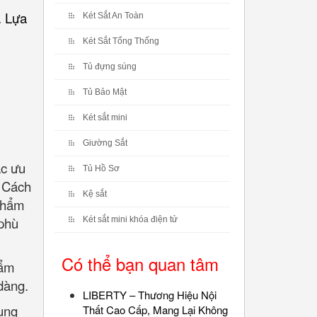
. Lựa
Két Sắt An Toàn
Két Sắt Tổng Thống
Tủ đựng súng
Tủ Bảo Mật
Két sắt mini
Giường Sắt
ác ưu
Tủ Hồ Sơ
. Cách
Kệ sắt
 phẩm
 phù
Két sắt mini khóa điện tử
Có thể bạn quan tâm
hẩm
dàng.
LIBERTY – Thương Hiệu Nội
ụng
Thất Cao Cấp, Mang Lại Không