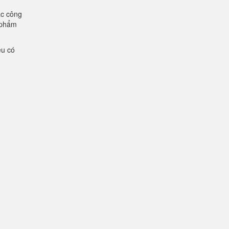
ác công
n phẩm
ệu có