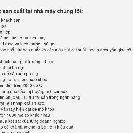
sản xuất tại nhà máy chúng tôi:
 khách sạn
 lớn
ghiệp
 tiên tiến nhất hiện nay
ng lượng và kích thước nhỏ gọn
ập khẩu từ hàn quốc và các mẫu két sắt xuất theo sự chuyển giao cô
khách hàng thị trường tphcm
ét tại hà nội
iện để sắp xếp phòng
ống trộm, chống sao chép
lên đến trên 2000 độ C
ứng nhu cầu thị trường mỹ, canada
iệt phục vụ lưu trữ tài sản trong ngân hàng
vật liệu nhập khẩu 100%
vân tay hiện đại để mở khóa
trên 1000 mã số khác nhau
mua két sắt của từng doanh nghiệp
 nó có khả năng chống bê trộm hiệu quả
phục vụ gia đình