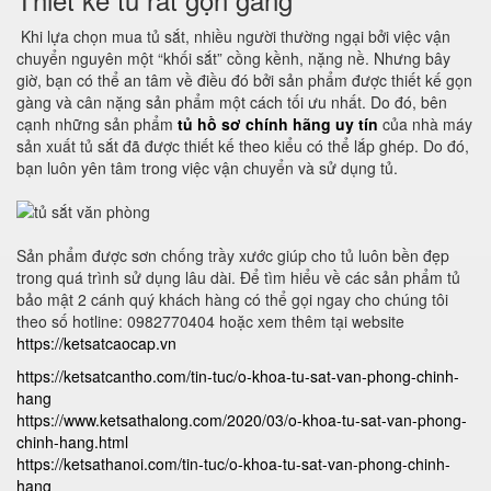
Khi lựa chọn mua tủ sắt, nhiều người thường ngại bởi việc vận
chuyển nguyên một “khối sắt” cồng kềnh, nặng nề. Nhưng bây
giờ, bạn có thể an tâm về điều đó bởi sản phẩm được thiết kế gọn
gàng và cân nặng sản phẩm một cách tối ưu nhất. Do đó, bên
cạnh những sản phẩm
tủ hồ sơ chính hãng uy tín
của nhà máy
sản xuất tủ sắt đã được thiết kế theo kiểu có thể lắp ghép. Do đó,
bạn luôn yên tâm trong việc vận chuyển và sử dụng tủ.
Sản phẩm được sơn chống trầy xước giúp cho tủ luôn bền đẹp
trong quá trình sử dụng lâu dài. Để tìm hiểu về các sản phẩm tủ
bảo mật 2 cánh quý khách hàng có thể gọi ngay cho chúng tôi
theo số hotline: 0982770404 hoặc xem thêm tại website
https://ketsatcaocap.vn
https://ketsatcantho.com/tin-tuc/o-khoa-tu-sat-van-phong-chinh-
hang
https://www.ketsathalong.com/2020/03/o-khoa-tu-sat-van-phong-
chinh-hang.html
https://ketsathanoi.com/tin-tuc/o-khoa-tu-sat-van-phong-chinh-
hang