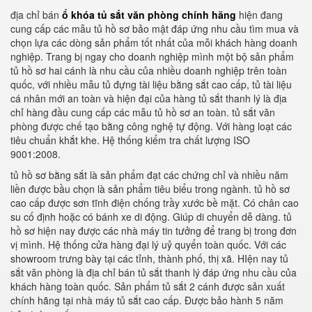
địa chỉ bán
ổ khóa tủ sắt văn phòng chính hãng
hiện đang
cung cấp các mẫu tủ hồ sơ bảo mật đáp ứng nhu cầu tìm mua và
chọn lựa các dòng sản phẩm tốt nhất của mỗi khách hàng doanh
nghiệp. Trang bị ngay cho doanh nghiệp mình một bộ sản phẩm
tủ hồ sơ hai cánh là nhu cầu của nhiều doanh nghiệp trên toàn
quốc, với nhiều mẫu tủ đựng tài liệu bằng sắt cao cấp, tủ tài liệu
cá nhân mới an toàn và hiện đại của hàng tủ sắt thanh lý là địa
chỉ hàng đầu cung cấp các mẫu tủ hồ sơ an toàn. tủ sắt văn
phòng được chế tạo bằng công nghệ tự động. Với hàng loạt các
tiêu chuẩn khắt khe. Hệ thống kiểm tra chất lượng ISO
9001:2008.
tủ hồ sơ bằng sắt là sản phẩm đạt các chứng chỉ và nhiều năm
liền được bầu chọn là sản phẩm tiêu biểu trong ngành. tủ hồ sơ
cao cấp được sơn tĩnh điện chống trầy xước bề mặt. Có chân cao
su cố định hoặc có bánh xe di động. Giúp di chuyển dễ dàng. tủ
hồ sơ hiện nay được các nhà máy tin tưởng để trang bị trong đơn
vị mình. Hệ thống cửa hàng đại lý uỷ quyển toàn quốc. Với các
showroom trưng bày tại các tỉnh, thành phố, thị xã. HIện nay tủ
sắt văn phòng là địa chỉ bán tủ sắt thanh lý đáp ứng nhu cầu của
khách hàng toàn quốc. Sản phẩm tủ sắt 2 cánh được sản xuất
chính hãng tại nhà máy tủ sắt cao cấp. Được bảo hành 5 năm