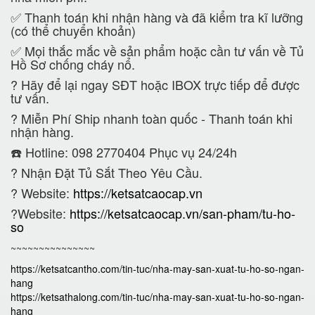
✅ Thanh toán khi nhận hàng và đã kiểm tra kĩ lưỡng
(có thể chuyển khoản)
✅ Mọi thắc mắc về sản phẩm hoặc cần tư vấn về Tủ
Hồ Sơ chống cháy nổ.
?
Hãy để lại ngay SĐT hoặc IBOX trực tiếp để được
tư vấn.
?
Miễn Phí Ship nhanh toàn quốc - Thanh toán khi
nhận hàng.
☎️ Hotline: 098 2770404 Phục vụ 24/24h
?
Nhận Đặt Tủ Sắt Theo Yêu Cầu.
? Website:
https://ketsatcaocap.vn
?Website:
https://ketsatcaocap.vn/san-pham/tu-ho-
so
~~~~~~~~~~~~~~~
https://ketsatcantho.com/tin-tuc/nha-may-san-xuat-tu-ho-so-ngan-
hang
https://ketsathalong.com/tin-tuc/nha-may-san-xuat-tu-ho-so-ngan-
hang