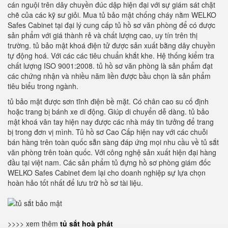
cán nguội trên dây chuyền đúc dập hiện đại với sự giám sát chặt
chẽ của các kỹ sư giỏi. Mua tủ bảo mật chống cháy nằm WELKO
Safes Cabinet tại đại lý cung cấp tủ hồ sơ văn phòng để có được
sản phẩm với giá thành rẻ và chất lượng cao, uy tín trên thị
trường. tủ bảo mật khoá điện tử được sản xuất bằng dây chuyền
tự động hoá. Với các các tiêu chuẩn khắt khe. Hệ thống kiểm tra
chất lượng ISO 9001:2008. tủ hồ sơ văn phòng là sản phẩm đạt
các chứng nhận và nhiều năm liền được bầu chọn là sản phẩm
tiêu biểu trong ngành.
tủ bảo mật được sơn tĩnh điện bề mặt. Có chân cao su cố định
hoặc trang bị bánh xe di động. Giúp di chuyển dễ dàng. tủ bảo
mật khoá vân tay hiện nay được các nhà máy tin tưởng để trang
bị trong đơn vị mình. Tủ hồ sơ Cao Cấp hiện nay với các chuỗi
bán hàng trên toàn quốc sẵn sàng đáp ứng mọi nhu cầu về tủ sắt
văn phòng trên toàn quốc. Với công nghệ sản xuất hiện đại hàng
đầu tại việt nam. Các sản phẩm tủ đựng hồ sơ phòng giám đốc
WELKO Safes Cabinet đem lại cho doanh nghiệp sự lựa chọn
hoàn hảo tốt nhất để lưu trữ hồ sơ tài liệu.
>>>> xem thêm
tủ sắt hoà phát