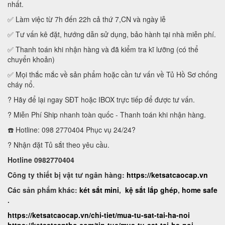
nhất.
✅ Làm việc từ 7h đến 22h cả thứ 7,CN và ngày lễ
✅ Tư vấn kê đặt, hướng dẫn sử dụng, bảo hành tại nhà miễn phí.
✅ Thanh toán khi nhận hàng và đã kiểm tra kĩ lưỡng (có thể
chuyển khoản)
✅ Mọi thắc mắc về sản phẩm hoặc cần tư vấn về Tủ Hồ Sơ chống
cháy nổ.
? Hãy để lại ngay SĐT hoặc IBOX trực tiếp để được tư vấn.
? Miễn Phí Ship nhanh toàn quốc - Thanh toán khi nhận hàng.
☎️ Hotline: 098 2770404 Phục vụ 24/24?
? Nhận đặt Tủ sắt theo yêu cầu.
Hotline 0982770404
Công ty thiết bị vật tư ngân hàng:
https://ketsatcaocap.vn
Các sản phẩm khác:
két sắt mini
,
kệ sắt lắp ghép
,
home safe
.
https://ketsatcaocap.vn/chi-tiet/mua-tu-sat-tai-ha-noi