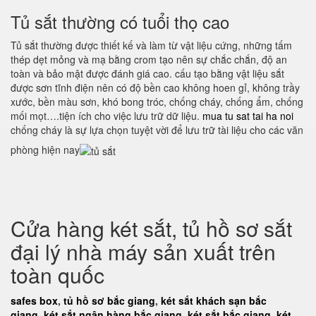
Tủ sắt thường có tuổi thọ cao
Tủ sắt thường được thiết kế và làm từ vật liệu cứng, những tấm
thép dẹt mỏng và mạ bằng crom tạo nên sự chắc chắn, độ an
toàn và bảo mật được đánh giá cao. cấu tạo bằng vật liệu sắt
được sơn tĩnh điện nên có độ bền cao không hoen gỉ, không trầy
xước, bền màu sơn, khó bong tróc, chống cháy, chống ẩm, chống
mối mọt….tiện ích cho việc lưu trữ dữ liệu.
mua tu sat tai ha noi
chống cháy là sự lựa chọn tuyệt vời để lưu trữ tài liệu cho các văn
phòng hiện nay
Cửa hàng két sắt, tủ hồ sơ sắt
đại lý nhà máy sản xuất trên
toàn quốc
safes box
,
tủ hồ sơ bắc giang
,
két sắt khách sạn bắc
giang
,
két sắt ngân hàng bắc giang
,
két sắt bắc giang
,
két