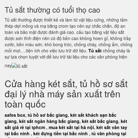
Tủ sắt thường có tuổi thọ cao
Tủ sắt thường được thiết kế và làm từ vật liệu cứng, những tấm
thép dẹt mỏng và mạ bằng crom tạo nên sự chắc chắn, độ an
toàn và bảo mật được đánh giá cao. cấu tạo bằng vật liệu sắt
được sơn tĩnh điện nên có độ bền cao không hoen gỉ, không trầy
xước, bền màu sơn, khó bong tróc, chống cháy, chống ẩm, chống
mối mọt….tiện ích cho việc lưu trữ dữ liệu.
Tủ sắt
chống cháy là
sự lựa chọn tuyệt vời để lưu trữ tài liệu cho các văn phòng hiện
nay
Cửa hàng két sắt, tủ hồ sơ sắt
đại lý nhà máy sản xuất trên
toàn quốc
safes box
,
tủ hồ sơ bắc giang
,
két sắt khách sạn bắc
giang
,
két sắt ngân hàng bắc giang
,
két sắt bắc giang
,
két
sắt giá rẻ tại tphcm
,
mua két sắt tại hà nội
,
két sắt vân tay
tại bắc ninh
,
két đựng tiền tại bắc ninh
,
tủ văn phòng tại