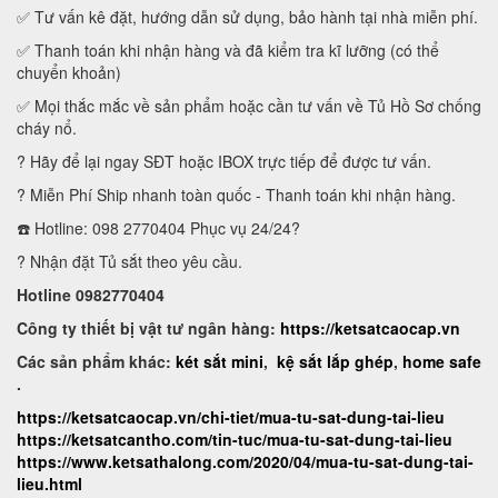
✅ Tư vấn kê đặt, hướng dẫn sử dụng, bảo hành tại nhà miễn phí.
✅ Thanh toán khi nhận hàng và đã kiểm tra kĩ lưỡng (có thể
chuyển khoản)
✅ Mọi thắc mắc về sản phẩm hoặc cần tư vấn về Tủ Hồ Sơ chống
cháy nổ.
? Hãy để lại ngay SĐT hoặc IBOX trực tiếp để được tư vấn.
? Miễn Phí Ship nhanh toàn quốc - Thanh toán khi nhận hàng.
☎️ Hotline: 098 2770404 Phục vụ 24/24?
? Nhận đặt Tủ sắt theo yêu cầu.
Hotline 0982770404
Công ty thiết bị vật tư ngân hàng:
https://ketsatcaocap.vn
Các sản phẩm khác:
két sắt mini
,
kệ sắt lắp ghép
,
home safe
.
https://ketsatcaocap.vn/chi-tiet/mua-tu-sat-dung-tai-lieu
https://ketsatcantho.com/tin-tuc/mua-tu-sat-dung-tai-lieu
https://www.ketsathalong.com/2020/04/mua-tu-sat-dung-tai-
lieu.html