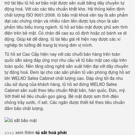
trữ tài liệu tủ hồ sơ bảo mật được sản xuất bằng dây chuyền tự
động hoá. Với các các tiêu chuẩn khắt khe. Hệ thống kiểm định
chất lượng ISO 9001:2008. tủ bảo mật khoá vân tay là sản phẩm
đạt các chứng nhận và nhiều năm liền được lựa chọn là sản
phẩm tiêu biểu trong ngành. tủ hồ sơ bảo mật được phủ sơn tĩnh
điện trên bề mặt. Có chân đế cao su cố định hoặc có bánh xe di
động. Giúp kê dễ dàng. tủ tài liệu giá rẻ hiện nay được các xí
nghiệp tin tưởng để trang bị trong đơn vị mình.
Tủ hồ sơ Cao Cấp hiện nay với các chuỗi bán hàng trên toàn
quốc sẵn sàng đáp ứng mọi nhu cầu về tủ bảo mật cao cấp trên
toàn quốc. Nền tảng công nghệ sản xuất hiện đại với dây chuyền
tự động hoá. Đem lại cho các sản phẩm tủ văn phòng đựng hồ sơ
lớn WELKO Safes Cabinet chất lượng cao. Đáp ứng tối đa nhu
cầu sử dụng của khách hàng. tủ hồ sơ đứng WELKO Safes
Cabinet sản xuất theo tiêu chuẩn Nhật bản, hàn quốc, Đức, mỹ.
Với thiết kế tiêu chuẩn gọn gàng. Bề mặt được sơn tĩnh điện
chống trầy xước, rỉ sét. Các ngăn được thiết kế theo tiêu chuẩn
đảm bảo chất lượng.
>>>> xem thêm
tủ sắt hoà phát