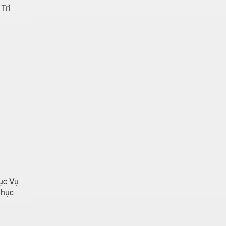
Trì
ục Vụ
Phục