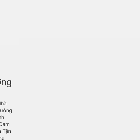
ờng
Nhà
rường
nh
 Cam
n Tận
hu