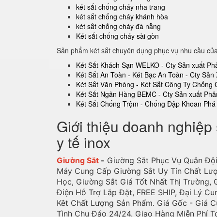
két sắt chống cháy nha trang
két sắt chống cháy khánh hòa
két sắt chống cháy đà nẵng
Két sắt chống cháy sài gòn
Sản phẩm két sắt chuyên dụng phục vụ nhu cầu củ
Két Sắt Khách Sạn WELKO - Cty Sản xuất Ph
Két Sắt An Toàn - Két Bạc An Toàn - Cty Sản 
Két Sắt Văn Phòng - Két Sắt Công Ty Chống
Két Sắt Ngân Hàng BEMC - Cty Sản xuất Phâ
Két Sắt Chống Trộm - Chống Đập Khoan Phá 
Giới thiệu doanh nghiệp
y tế inox
Giường Sắt
-
Giường Sắt Phục Vụ Quân Đội
Máy Cung Cấp Giường Sắt Uy Tín Chất Lượn
Học, Giường Sắt Giá Tốt Nhất Thị Trường, G
Điện Hỗ Trợ Lắp Đặt, FREE SHIP, Đại Lý Cu
Kêt Chất Lượng Sản Phẩm. Giá Gốc - Giá C
Tình Chu Đáo 24/24. Giao Hàng Miễn Phí T