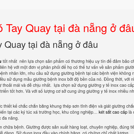
 Tay Quay tại đà nẵng ở đâ
 Quay tại đà nẵng ở đâu
u
tốt nhất nên lựa chọn sản phẩm có thương hiệu uy tín để đảm bảo c
liên hệ với một đơn vị phân phối để họ có thể tư vấn về sản phẩm giư
bệnh nhân lớn, nhu cầu sử dụng giường bệnh tại các bệnh viện không
 đều sử dụng mẫu giường bệnh inox bởi độ bền của nó. Đồng thời, với 
sự thoải mái và dễ chịu nhất. lựa chọn sử dụng giường y tế inox cao c
riển tốt hơn. Và với số lượng cơ sở cung ứng giường y tế inox nhiều n
c thiết kế chắc chắn bằng khung thép sơn tĩnh điện và giát giường chắ
iến tại các ký túc xá trường học, khu công nghiệp…
két sắt cao cấp
là 
x đa năng.
ám chữa bệnh. Giường được sản xuất hàng loạt, chuyên nghiệp, đúng ti
 dễ dàng. Sử dụng inox đầu vào chính hãng, có chứng chỉ chất lượng