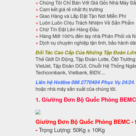
+
Chúng Tôi Chỉ Bán Với Giá Gốc Nhà Máy Sả
+
Cam kết giá rẻ nhất thị trường
+
Giao Hàng và Lắp Đặt Tận Nơi Miễn Phí
+
Luôn Luôn Chịu Trách Nhiệm Về Sản Phẩm
+
Chữ Tín Đặt Lên Hàng Đầu
+
Hàng Mới 100% đến tay nhà Phân Phối và N
+
Dịch vụ chuyên nghiệp tận tình, bảo hành dà
Đối Tác Cao Cấp Của Những Tập Đoàn Lớ
Thế Giới Di Động, Tập Đoàn Lotte, Ôtô Trường
VietJet, Tập Đoàn DOJI, Chuỗi Hệ Thống Ng
Techcombank, Vietbank, BIDV....
Liên hệ Hotline 098 2770404 Phục Vụ 24/24
hoặc nhà máy sản xuất của chúng tôi.
1.
Giường Đơn Bộ Quốc Phòng BEMC 
Giường Đơn Bộ Quốc Phòng BEMC - 
-
Trọng Lượng: 50Kg ± 10Kg