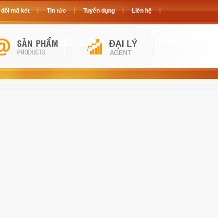
đổi mã két
Tin tức
Tuyển dụng
Liên hệ