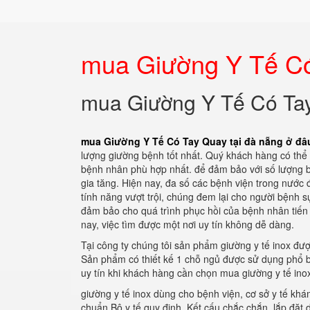
mua Giường Y Tế Có
mua Giường Y Tế Có Tay
mua Giường Y Tế Có Tay Quay tại đà nẵng ở đâ
lượng giường bệnh tốt nhất. Quý khách hàng có thể 
bệnh nhân phù hợp nhất. để đảm bảo với số lượng 
gia tăng. Hiện nay, đa số các bệnh viện trong nước
tính năng vượt trội, chúng đem lại cho người bệnh 
đảm bảo cho quá trình phục hồi của bệnh nhân tiến t
nay, việc tìm được một nơi uy tín không dễ dàng.
Tại công ty chúng tôi sản phẩm giường y tế inox đượ
Sản phẩm có thiết kế 1 chỗ ngủ được sử dụng phổ b
uy tín khi khách hàng cần chọn mua giường y tế ino
giường y tế inox dùng cho bệnh viện, cơ sở y tế kh
chuẩn Bộ y tế quy định. Kết cấu chắc chắn, lắp đặt