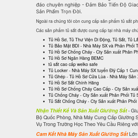
đáo chuyên nghiệp - Đảm Bảo Tiến Độ Giao
Sản Phẩm Trọn Đời.
Ngoài ra chúng tôi còn cung cấp sản phẩm tủ sắt ph
Các sản phẩm tủ sắt được cung cấp tại nhà máy ch
Tủ Hồ Sơ, Tủ Thư Viện Di Động, Tủ Sắt, Tủ 
Tủ Bảo Mật BDI - Nhà Máy SX và Phân Phối 
Tủ Hồ Sơ Chống Cháy - Cty Sản xuất Phân P
Tủ Hồ Sơ Ngân Hàng BEMC
tủ sắt cao cấp welko safe
Tủ Locker - Nhà Máy SX tuyển Đlý Cấp 1 Cu
Tủ Ghép - Tủ Hồ Sơ Cửa Lùa - Nhà Máy Sản 
Tủ Hồ Sơ Sắt Chính Hãng
Tủ Hồ Sơ Chống Cháy Cao Cấp - Cty Sản xuất
Tủ Chống Cháy - Cty Sản xuất Phân Phối Tủ
Tủ Sắt Chống Cháy - Cty Sản xuất Phân Phối
Nhận Thiết Kế Và Sản Xuất Giường Sắt
- Gi
Bộ Quốc Phòng, Nhà Máy Cung Cấp Giường Sắt
Vụ Trong Trường Học Theo Yêu Cầu Riêng với D
Cam Kết Nhà Máy Sản Xuất Giường Sắt
Lớn