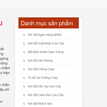
u
Danh mục sản phẩm
Két Sắt Ngân Hàng BEMC
Két Sắt Xuất Khẩu Cao Cấp
hất
Bốt Điều Khiển Giao Thông
ờng
 ngừng
Két Sắt Văn Phòng
những
ấp nhằm
Két Sắt Chống Cháy
hư hiện
Tủ Hồ Sơ Chống Cháy
c chắn.
Két Sắt Vân Tay Cao Cấp
địa chỉ
Két Sắt Cánh Đúc Cao Cấp
êu
Két Sắt Khách Sạn