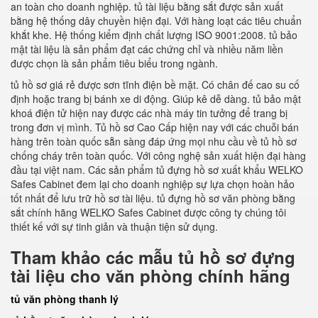
an toàn cho doanh nghiệp. tủ tài liệu bằng sắt được sản xuất
bằng hệ thống dây chuyền hiện đại. Với hàng loạt các tiêu chuẩn
khắt khe. Hệ thống kiểm định chất lượng ISO 9001:2008. tủ bảo
mật tài liệu là sản phẩm đạt các chứng chỉ và nhiều năm liền
được chọn là sản phẩm tiêu biểu trong ngành.
tủ hồ sơ giá rẻ được sơn tĩnh điện bề mặt. Có chân đế cao su cố
định hoặc trang bị bánh xe di động. Giúp kê dễ dàng. tủ bảo mật
khoá điện tử hiện nay được các nhà máy tin tưởng để trang bị
trong đơn vị mình. Tủ hồ sơ Cao Cấp hiện nay với các chuỗi bán
hàng trên toàn quốc sẵn sàng đáp ứng mọi nhu cầu về tủ hồ sơ
chống cháy trên toàn quốc. Với công nghệ sản xuất hiện đại hàng
đầu tại việt nam. Các sản phẩm tủ đựng hồ sơ xuất khẩu WELKO
Safes Cabinet đem lại cho doanh nghiệp sự lựa chọn hoàn hảo
tốt nhất để lưu trữ hồ sơ tài liệu. tủ đựng hồ sơ văn phòng bằng
sắt chính hãng WELKO Safes Cabinet được công ty chúng tôi
thiết kế với sự tinh giản và thuận tiện sử dụng.
Tham khảo các mẫu tủ hồ sơ đựng
tài liệu cho văn phòng chính hãng
tủ văn phòng thanh lý