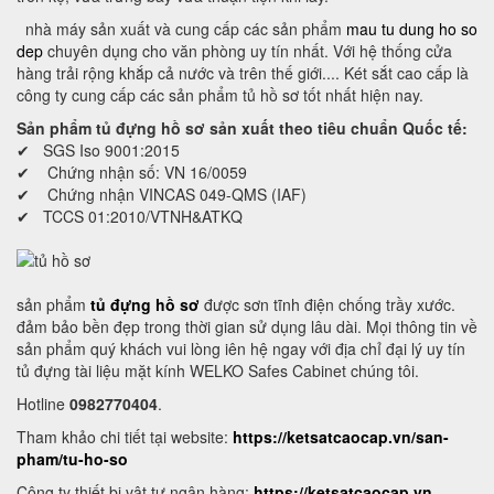
nhà máy sản xuất và cung cấp các sản phẩm
mau tu dung ho so
dep
chuyên dụng cho văn phòng uy tín nhất. Với hệ thống cửa
hàng trải rộng khắp cả nước và trên thế giới.... Két sắt cao cấp là
công ty cung cấp các sản phẩm tủ hồ sơ tốt nhất hiện nay.
Sản phẩm tủ đựng hồ sơ sản xuất theo tiêu chuẩn Quốc tế:
✔ SGS Iso 9001:2015
✔ Chứng nhận số: VN 16/0059
✔ Chứng nhận VINCAS 049-QMS (IAF)
✔ TCCS 01:2010/VTNH&ATKQ
sản phẩm
tủ đựng hồ sơ
được sơn tĩnh điện chống trầy xước.
đảm bảo bền đẹp trong thời gian sử dụng lâu dài. Mọi thông tin về
sản phẩm quý khách vui lòng iên hệ ngay với địa chỉ đại lý uy tín
tủ đựng tài liệu mặt kính WELKO Safes Cabinet chúng tôi.
Hotline
0982770404
.
Tham khảo chi tiết tại website:
https://ketsatcaocap.vn/san-
pham/tu-ho-so
Công ty thiết bị vật tư ngân hàng:
https://ketsatcaocap.vn