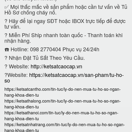
✅ Mọi thắc mắc về sản phẩm hoặc cần tư vấn về Tủ
Hồ Sơ chống cháy nổ.
?
Hãy để lại ngay SĐT hoặc IBOX trực tiếp để được
tư vấn.
?
Miễn Phí Ship nhanh toàn quốc - Thanh toán khi
nhận hàng.
☎️ Hotline: 098 2770404 Phục vụ 24/24h
?
Nhận Đặt Tủ Sắt Theo Yêu Cầu.
? Website:
http://ketsatcaocap.vn
?Website:
https://ketsatcaocap.vn/san-pham/tu-ho-
so
https://ketsatcantho.com/tin-tuc/ly-do-nen-mua-tu-ho-so-ngan-
hang-khoa-dien-tu
https://ketsathalong.com/tin-tuc/ly-do-nen-mua-tu-ho-so-ngan-
hang-khoa-dien-tu
https://ketsathanoi.com/tin-tuc/ly-do-nen-mua-tu-ho-so-ngan-
hang-khoa-dien-tu
https://ketsatnhatrang.com/tin-tuc/ly-do-nen-mua-tu-ho-so-ngan-
hang-khoa-dien-tu