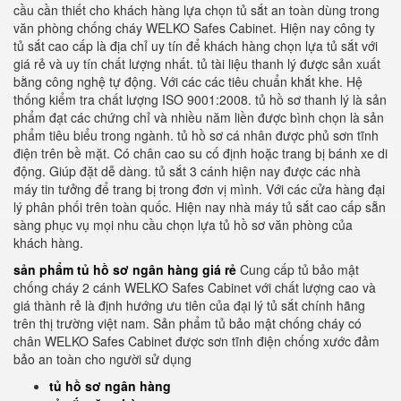
cầu cần thiết cho khách hàng lựa chọn tủ sắt an toàn dùng trong
văn phòng chống cháy WELKO Safes Cabinet. Hiện nay công ty
tủ sắt cao cấp là địa chỉ uy tín để khách hàng chọn lựa tủ sắt với
giá rẻ và uy tín chất lượng nhất. tủ tài liệu thanh lý được sản xuất
bằng công nghệ tự động. Với các các tiêu chuẩn khắt khe. Hệ
thống kiểm tra chất lượng ISO 9001:2008. tủ hồ sơ thanh lý là sản
phẩm đạt các chứng chỉ và nhiều năm liền được bình chọn là sản
phẩm tiêu biểu trong ngành. tủ hồ sơ cá nhân được phủ sơn tĩnh
điện trên bề mặt. Có chân cao su cố định hoặc trang bị bánh xe di
động. Giúp đặt dễ dàng. tủ sắt 3 cánh hiện nay được các nhà
máy tin tưởng để trang bị trong đơn vị mình. Với các cửa hàng đại
lý phân phối trên toàn quốc. Hiện nay nhà máy tủ sắt cao cấp sẵn
sàng phục vụ mọi nhu cầu chọn lựa tủ hồ sơ văn phòng của
khách hàng.
sản phẩm tủ hồ sơ ngân hàng giá rẻ
Cung cấp tủ bảo mật
chống cháy 2 cánh WELKO Safes Cabinet với chất lượng cao và
giá thành rẻ là định hướng ưu tiên của đại lý tủ sắt chính hãng
trên thị trường việt nam. Sản phẩm tủ bảo mật chống cháy có
chân WELKO Safes Cabinet được sơn tĩnh điện chống xước đảm
bảo an toàn cho người sử dụng
tủ hồ sơ ngân hàng