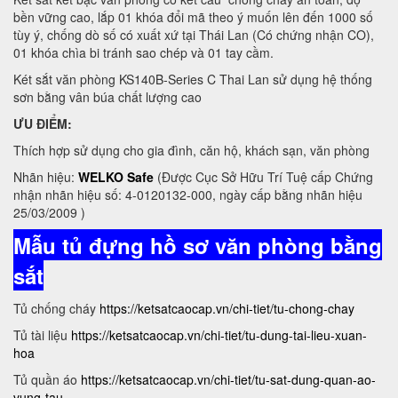
bền vững cao, lắp 01 khóa đổi mã theo ý muốn lên đến 1000 số
tùy ý, chống dò số có xuất xứ tại Thái Lan (Có chứng nhận CO),
01 khóa chìa bi tránh sao chép và 01 tay cầm.
Két sắt văn phòng KS140B-Series C Thai Lan sử dụng hệ thống
sơn bằng vân búa chất lượng cao
ƯU ĐIỂM:
Thích hợp sử dụng cho gia đình, căn hộ, khách sạn, văn phòng
Nhãn hiệu:
WELKO Safe
(Được Cục Sở Hữu Trí Tuệ cấp Chứng
nhận nhãn hiệu số: 4-0120132-000, ngày cấp bằng nhãn hiệu
25/03/2009 )
Mẫu tủ đựng hồ sơ văn phòng bằng
sắt
Tủ chống cháy
https://ketsatcaocap.vn/chi-tiet/tu-chong-chay
Tủ tài liệu
https://ketsatcaocap.vn/chi-tiet/tu-dung-tai-lieu-xuan-
hoa
Tủ quần áo
https://ketsatcaocap.vn/chi-tiet/tu-sat-dung-quan-ao-
vung-tau