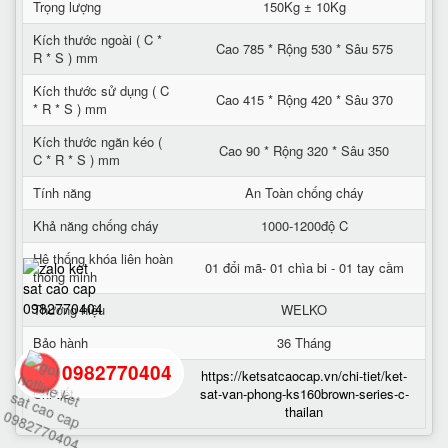
Trọng lượng
150Kg ± 10Kg
Kích thước ngoài ( C *
Cao 785 * Rộng 530 * Sâu 575
R * S ) mm
Kích thước sử dụng ( C
Cao 415 * Rộng 420 * Sâu 370
* R * S ) mm
Kích thước ngăn kéo (
Cao 90 * Rộng 320 * Sâu 350
C * R * S ) mm
Tính năng
An Toàn chống cháy
Khả năng chống cháy
1000-1200độ C
Hệ thống khóa liên hoàn
01 đổi mã- 01 chìa bi - 01 tay cầm
thông minh
Thương hiệu
WELKO
Bảo hành
36 Tháng
0982770404
https://ketsatcaocap.vn/chi-tiet/ket-
Chi tiết
sat-van-phong-ks160brown-series-c-
thailan
back