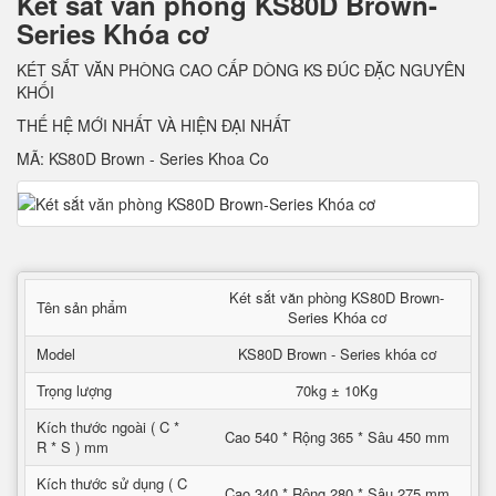
Két sắt văn phòng KS80D Brown-
Series Khóa cơ
KÉT SẮT VĂN PHÒNG CAO CẤP DÒNG KS ĐÚC ĐẶC NGUYÊN
KHỐI
THẾ HỆ MỚI NHẤT VÀ HIỆN ĐẠI NHẤT
MÃ: KS80D Brown - Series Khoa Co
Két sắt văn phòng KS80D Brown-
Tên sản phẩm
Series Khóa cơ
Model
KS80D Brown - Series khóa cơ
Trọng lượng
70kg ± 10Kg
Kích thước ngoài ( C *
Cao 540 * Rộng 365 * Sâu 450 mm
R * S ) mm
Kích thước sử dụng ( C
Cao 340 * Rộng 280 * Sâu 275 mm