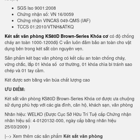
SGS Iso 9001:2008
Chứng nhận số: VN 16/0059
Chứng nhận VINCAS 049-QMS (IAF)
TCCS 01:2010/VTNH&ATKQ
Két sắt văn phòng KS80D Brown-Series Khóa cơ
có độ chống
cháy an toàn 1000-1200độ C vẫn luôn đảm bảo an toàn cho vật
dụng bên trong két sắt còn nguyên vẹn.
Sản phẩm két bạc văn phòng có kết cấu an toàn chống cháy,
vững chắc, lắp 01 khóa số cơ thường, 01 khóa chìa bi tránh sao
chép và 01 tay cầm.
Két được sơn bằng vân búa chất lượng cao
ƯU ĐIỂM:
Két sắt văn phòng KS80D Brown-Series Khóa cơ được ưa chuộng
sử dụng phù hợp với các gia đình, căn hộ, khách sạn, văn phòng
Nhãn hiệu: WELKO (Được Cục Sở Hữu Trí Tuệ cấp Chứng nhận
nhãn hiệu số: 4-0120132-000, ngày cấp bằng nhãn hiệu
25/03/2009 )
|--> Xem thêm các sản phẩm
Két sắt văn phòng