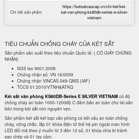
https://ketsatcaocap.vn/chi-tiet/ket-
Chi tiết sản phẩm
sat-van-phong-ks80db-series-e-silver-
vietnam
TIÊU CHUẨN CHỐNG CHÁY CỦA KÉT SẮT
Sản phẩm sản xuất theo tiêu chuẩn Quốc tế: ( CÓ GIẤY CHỨNG
NHẬN)
SGS Iso 9001:2008
Chứng nhận số: VN 16/0059
Chứng nhận VINCAS 049-QMS (IAF)
TCCS 01:2010/VTNH&ATKQ
Két sắt văn phòng KS80DB-Series E SILVER VIETNAM
có độ
chống cháy an toàn 1000-1200độ C đảm bảo an toàn cho tài sản
bên trong két sắt còn nguyên vẹn.
Sản phẩm két sắt két bạc văn phòng có kết cấu an toàn chống
cháy, vững chắc, lắp 01 khóa điện tử thế hệ pin ngoài màn hình
LED đổi mã theo ý muốn từ 3 đến 12 số, 01 khóa chìa bi tránh
sao chép và 01 tay cầm.