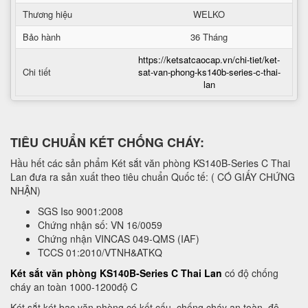
Thương hiệu
WELKO
Bảo hành
36 Tháng
https://ketsatcaocap.vn/chi-tiet/ket-
Chi tiết
sat-van-phong-ks140b-series-c-thai-
lan
TIÊU CHUẨN KÉT CHỐNG CHÁY:
Hầu hết các sản phẩm Két sắt văn phòng KS140B-Series C Thai
Lan đưa ra sản xuất theo tiêu chuẩn Quốc tế: ( CÓ GIẤY CHỨNG
NHẬN)
SGS Iso 9001:2008
Chứng nhận số: VN 16/0059
Chứng nhận VINCAS 049-QMS (IAF)
TCCS 01:2010/VTNH&ATKQ
Két sắt văn phòng KS140B-Series C Thai Lan
có độ chống
cháy an toàn 1000-1200độ C
Két sắt két bạc văn phòng có kết cấu chống cháy an toàn, độ