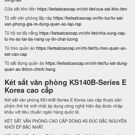
Cửa sắt kho tiền
https://ketsatcaocap.vn/chi-tiet/cua-sat-kho-tien
Tủ sắt văn phòng lắp ráp
https://ketsatcaocap.vn/tin-tuc/tu-sat-
van-phong-gia-re-dung-quan-ao-lap-rap
Tủ hồ sơ đà nẵng
https://ketsatcaocap.vn/chi-tiet/nha-cung-cap-
tu-ho-so-tai-da-nang-uy-tin-chat-luong
Tủ treo quần áo
https://ketsatcaocap.vn/chi-tiet/tu-treo-quan-ao-
sat-cao-cap
Tủ sắt đựng quần áo
https://ketsatcaocap.vn/chi-tiet/tu-sat-dung-
quan-ao-80cm-chinh-hang
Két sắt văn phòng KS140B-Series E
Korea cao cấp
Két sắt văn phòng KS140B-Series E Korea cao cấp thuộc sản
phẩm thế hệ mới nhất áp dụng công nghệ hiện đại được nhập
khẩu với tiêu chuẩn ngân hàng quốc tế.
KÉT SẮT VĂN PHÒNG CAO CẤP DÒNG KS ĐÚC ĐẶC NGUYÊN
KHỐI ÉP BẬC NHẤT.