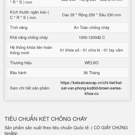
* R * S ) mm
Kích thước ngăn kéo (
Cao 35 * Rộng 250 * Sâu 230 mm
C * R * S ) mm
Tính năng
An Toàn chống cháy
Khả năng chống cháy
1000-1200độ C
Hệ thống khóa liên hoàn
01 khóa số - 01 chìa bi - 01 tay cầm
thông minh
Thương hiệu
WELKO
Bảo hành
36 Tháng
https://ketsatcaocap.vn/chi-tiet/ket-
Xem chi tiết sản phẩm
sat-van-phong-ks80d-brown-series-
khoa-co
TIÊU CHUẨN KÉT CHỐNG CHÁY
Sản phẩm sản xuất theo tiêu chuẩn Quốc tế: ( CÓ GIẤY CHỨNG
NHẬN)