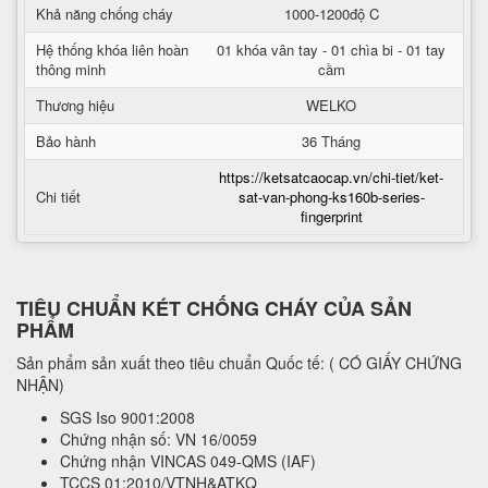
Khả năng chống cháy
1000-1200độ C
Hệ thống khóa liên hoàn
01 khóa vân tay - 01 chìa bi - 01 tay
thông minh
cầm
Thương hiệu
WELKO
Bảo hành
36 Tháng
https://ketsatcaocap.vn/chi-tiet/ket-
Chi tiết
sat-van-phong-ks160b-series-
fingerprint
TIÊU CHUẨN KÉT CHỐNG CHÁY CỦA SẢN
PHẨM
Sản phẩm sản xuất theo tiêu chuẩn Quốc tế: ( CÓ GIẤY CHỨNG
NHẬN)
SGS Iso 9001:2008
Chứng nhận số: VN 16/0059
Chứng nhận VINCAS 049-QMS (IAF)
TCCS 01:2010/VTNH&ATKQ