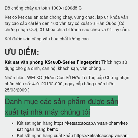
Độ chống cháy an toàn 1000-1200độ C
Két có kết cấu an toàn chống cháy, vững chắc, lắp 01 khóa vân
tay cao cấp cài lên đến 100 vân tay có xuất xứ Hàn Quốc (Có
chứng nhận CO), 01 khóa chìa bi tránh sao chép và 01 tay cầm.
Két được sơn bằng vân búa chất lượng cao
ƯU ĐIỂM:
Két sắt văn phòng KS160B-Series Fingerprint
Thích hợp sử
dụng cho gia đình, căn hộ, khách sạn, văn phòng…
Nhãn hiệu: WELKO (Được Cục Sở Hữu Trí Tuệ cấp Chứng nhận
nhãn hiệu số: 4-0120132-000, ngày cấp bằng nhãn hiệu
25/03/2009 )
Danh mục các sản phẩm được sản
xuất tại nhà máy chúng tôi
Két sắt ngân hàng
https://ketsatcaocap.vn/san-pham/ket-
sat-ngan-hang-bemc
Két sắt ngân hàng xuất khẩu
https://ketsatcaocap.vn/san-