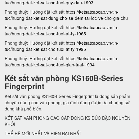
tuc/huong-dat-ket-sat-cho-tuoi-quy-dau-1993
Phong thuỷ: Hướng đặt két sắt
https://ketsatcaocap.vn/tin-
tuc/huong-dat-ket-sat-dung-cho-se-dem-tai-loc-ve-cho-gia-chu
Phong thuỷ: Hướng đặt két sắt
https://ketsatcaocap.vn/tin-
tuc/huong-dat-ket-sat-cho-tuoi-at-ty-1965
Phong thuỷ: Hướng đặt két sắt
https://ketsatcaocap.vn/tin-
tuc/huong-dat-ket-sat-cho-tuoi-at-ty-1995
Phong thuỷ: Hướng đặt két sắt
https://ketsatcaocap.vn/tin-
tuc/huong-dat-ket-sat-cho-tuoi-giap-tuat-1994
Két sắt văn phòng KS160B-Series
Fingerprint
Két sắt văn phòng KS160B-Series Fingerprint là dòng sản phẩm
chuyên dùng cho văn phòng, gia đình đang được ưa chuộng sử
dụng khá phổ biến.
KÉT SẮT VĂN PHÒNG CAO CẤP DÒNG KS ĐÚC ĐẶC NGUYÊN
KHỐI
THẾ HỆ MỚI NHẤT VÀ HIỆN ĐẠI NHẤT