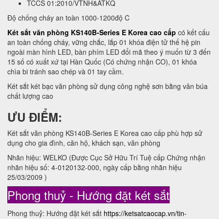
TCCS 01:2010/VTNH&ATKQ
Độ chống cháy an toàn 1000-1200độ C
Két sắt văn phòng KS140B-Series E Korea cao cấp
có kết cấu
an toàn chống cháy, vững chắc, lắp 01 khóa điện tử thế hệ pin
ngoài màn hình LED, bàn phím LED đổi mã theo ý muốn từ 3 đến
15 số có xuất xứ tại Hàn Quốc (Có chứng nhận CO), 01 khóa
chìa bi tránh sao chép và 01 tay cầm.
Két sắt két bạc văn phòng sử dụng công nghệ sơn bằng vân búa
chất lượng cao
ƯU ĐIỂM:
Két sắt văn phòng KS140B-Series E Korea cao cấp phù hợp sử
dụng cho gia đình, căn hộ, khách sạn, văn phòng
Nhãn hiệu: WELKO (Được Cục Sở Hữu Trí Tuệ cấp Chứng nhận
nhãn hiệu số: 4-0120132-000, ngày cấp bằng nhãn hiệu
25/03/2009 )
Phong thuỷ - Hướng đặt két sắt
Phong thuỷ: Hướng đặt két sắt
https://ketsatcaocap.vn/tin-