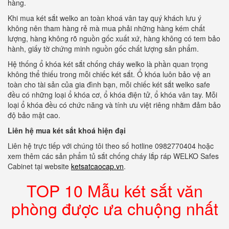
hàng.
Khi mua két sắt welko an toàn khoá vân tay quý khách lưu ý
không nên tham hàng rẻ mà mua phải những hàng kém chất
lượng, hàng không rõ nguồn gốc xuất xứ, hàng không có tem bảo
hành, giấy tờ chứng minh nguồn gốc chất lượng sản phẩm.
Hệ thống ổ khóa két sắt chống cháy welko là phần quan trọng
không thể thiếu trong mỗi chiếc két sắt. Ổ khóa luôn bảo vệ an
toàn cho tài sản của gia đình bạn, mỗi chiếc két sắt welko safe
đều có những loại ổ khóa cơ, ổ khóa điện tử, ổ khóa vân tay. Mỗi
loại ổ khóa đều có chức năng và tính ưu việt riêng nhằm đảm bảo
độ bảo mật cao.
Liên hệ mua két sắt khoá hiện đại
Liên hệ trực tiếp với chúng tôi theo số hotline 0982770404 hoặc
xem thêm các sản phẩm tủ sắt chống cháy lắp ráp WELKO Safes
Cabinet tại website
ketsatcaocap.vn
.
TOP 10 Mẫu két sắt văn
phòng được ưa chuộng nhất