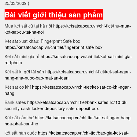
25/03/2009 )
Bài viết giới thiệu sản phẩm
Mua két sắt cũ tại hà nội
https://ketsatcaocap.vn/chi-tiet/thu-mua-
ket-sat-cu-tai-ha-noi
Két sắt xuất khẩu: Fingerprint Safe box
https://ketsatcaocap.vn/chi-tiet/fingerprint-safe-box
Két sắt mini giá rẻ
https://ketsatcaocap.vn/chi-tiet/ket-sat-mini-gia-
re-tphcm
Két sắt kí gửi tài sản
https://ketsatcaocap.vn/chi-tiet/ket-sat-ngan-
hang-nha-nuoc-bao-mat-an-toan
Két sắt cơ khí
https://ketsatcaocap.vn/chi-tiet/ket-sat-co-khi-ngan-
hang
Bank safes
https://ketsatcaocap.vn/chi-tiet/bank-safes-lx710-dk-
security-cash-locker-depository-safe-deposit-box
Két sắt cần thơ
https://ketsatcaocap.vn/chi-tiet/ket-sat-ngan-hang-
hoa-phat-can-tho
két sắt hàn quốc
https://ketsatcaocap.vn/chi-tiet/bao-gia-ket-sat-