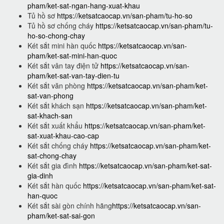
pham/ket-sat-ngan-hang-xuat-khau
Tủ hồ sơ
https://ketsatcaocap.vn/san-pham/tu-ho-so
Tủ hồ sơ chống cháy
https://ketsatcaocap.vn/san-pham/tu-
ho-so-chong-chay
Két sắt mini hàn quốc
https://ketsatcaocap.vn/san-
pham/ket-sat-mini-han-quoc
Két sắt vân tay điện tử
https://ketsatcaocap.vn/san-
pham/ket-sat-van-tay-dien-tu
Két sắt văn phòng
https://ketsatcaocap.vn/san-pham/ket-
sat-van-phong
Két sắt khách sạn
https://ketsatcaocap.vn/san-pham/ket-
sat-khach-san
Két sắt xuất khẩu
https://ketsatcaocap.vn/san-pham/ket-
sat-xuat-khau-cao-cap
Két sắt chống cháy
https://ketsatcaocap.vn/san-pham/ket-
sat-chong-chay
Két sắt gia đình
https://ketsatcaocap.vn/san-pham/ket-sat-
gia-dinh
Két sắt hàn quốc
https://ketsatcaocap.vn/san-pham/ket-sat-
han-quoc
Két sắt sài gòn chính hãng
https://ketsatcaocap.vn/san-
pham/ket-sat-sai-gon