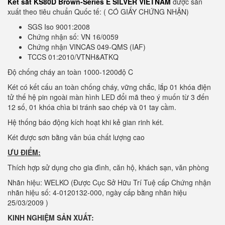
Két sắt KS80D Brown-Series E SILVER VIETNAM
được sản
xuất theo tiêu chuẩn Quốc tế: ( CÓ GIẤY CHỨNG NHẬN)
SGS Iso 9001:2008
Chứng nhận số: VN 16/0059
Chứng nhận VINCAS 049-QMS (IAF)
TCCS 01:2010/VTNH&ATKQ
Độ chống cháy an toàn 1000-1200độ C
Két có kết cấu an toàn chống cháy, vững chắc, lắp 01 khóa điện
tử thế hệ pin ngoài màn hình LED đổi mã theo ý muốn từ 3 đến
12 số, 01 khóa chìa bi tránh sao chép và 01 tay cầm.
Hệ thống báo động kích hoạt khi kẻ gian rinh két.
Két được sơn bằng vân búa chất lượng cao
ƯU ĐIỂM:
Thích hợp sử dụng cho gia đình, căn hộ, khách sạn, văn phòng
Nhãn hiệu: WELKO (Được Cục Sở Hữu Trí Tuệ cấp Chứng nhận
nhãn hiệu số: 4-0120132-000, ngày cấp bằng nhãn hiệu
25/03/2009 )
KINH NGHIỆM SẢN XUẤT: