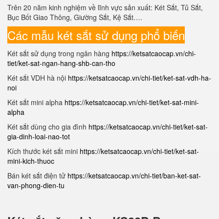
Trên 20 năm kinh nghiệm về lĩnh vực sản xuất: Két Sắt, Tủ Sắt,
Bục Bốt Giao Thông, Giường Sắt, Kệ Sắt….
Các mẫu két sắt sử dụng phổ biến
Két sắt sử dụng trong ngân hàng
https://ketsatcaocap.vn/chi-
tiet/ket-sat-ngan-hang-shb-can-tho
Két sắt VDH hà nội
https://ketsatcaocap.vn/chi-tiet/ket-sat-vdh-ha-
noi
Két sắt mini alpha
https://ketsatcaocap.vn/chi-tiet/ket-sat-mini-
alpha
Két sắt dùng cho gia đình
https://ketsatcaocap.vn/chi-tiet/ket-sat-
gia-dinh-loai-nao-tot
Kích thước két sắt mini
https://ketsatcaocap.vn/chi-tiet/ket-sat-
mini-kich-thuoc
Bán két sắt điện tử
https://ketsatcaocap.vn/chi-tiet/ban-ket-sat-
van-phong-dien-tu