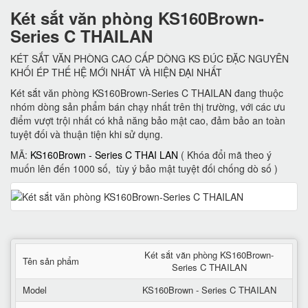
Két sắt văn phòng KS160Brown-
Series C THAILAN
KÉT SẮT VĂN PHÒNG CAO CẤP DÒNG KS ĐÚC ĐẶC NGUYÊN
KHỐI ÉP THẾ HỆ MỚI NHẤT VÀ HIỆN ĐẠI NHẤT
Két sắt văn phòng KS160Brown-Series C THAILAN đang thuộc
nhóm dòng sản phẩm bán chạy nhất trên thị trường, với các ưu
điểm vượt trội nhất có khả năng bảo mật cao, đảm bảo an toàn
tuyệt đối và thuận tiện khi sử dụng.
MÃ:
KS160Brown - Series C THAI LAN
( Khóa đổi mã theo ý
muốn lên đến 1000 số, tùy ý bảo mật tuyệt đối chống dò số )
Két sắt văn phòng KS160Brown-
Tên sản phẩm
Series C THAILAN
Model
KS160Brown - Series C THAILAN