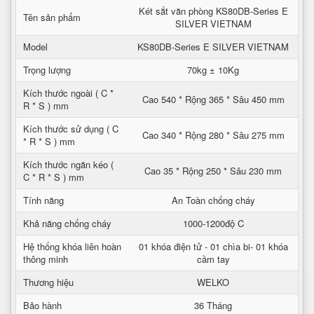
Két sắt văn phòng KS80DB-Series E
Tên sản phẩm
SILVER VIETNAM
Model
KS80DB-Series E SILVER VIETNAM
Trọng lượng
70kg ± 10Kg
Kích thước ngoài ( C *
Cao 540 * Rộng 365 * Sâu 450 mm
R * S ) mm
Kích thước sử dụng ( C
Cao 340 * Rộng 280 * Sâu 275 mm
* R * S ) mm
Kích thước ngăn kéo (
Cao 35 * Rộng 250 * Sâu 230 mm
C * R * S ) mm
Tính năng
An Toàn chống cháy
Khả năng chống cháy
1000-1200độ C
Hệ thống khóa liên hoàn
01 khóa điện tử - 01 chìa bi- 01 khóa
thông minh
cầm tay
Thương hiệu
WELKO
Bảo hành
36 Tháng