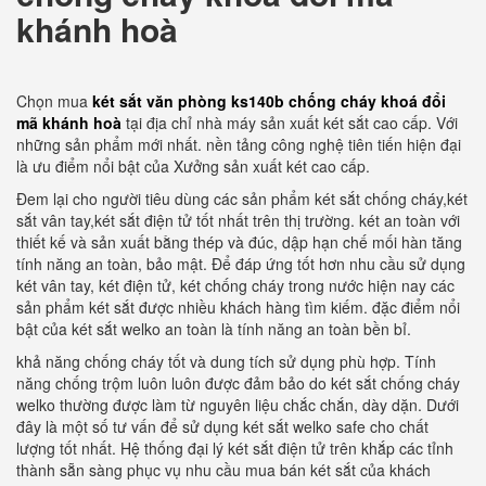
khánh hoà
Chọn mua
két sắt văn phòng ks140b chống cháy khoá đổi
mã khánh hoà
tại địa chỉ nhà máy sản xuất két sắt cao cấp. Với
những sản phẩm mới nhất. nền tảng công nghệ tiên tiến hiện đại
là ưu điểm nổi bật của Xưởng sản xuất két cao cấp.
Đem lại cho người tiêu dùng các sản phẩm két sắt chống cháy,két
sắt vân tay,két sắt điện tử tốt nhất trên thị trường. két an toàn với
thiết kế và sản xuất bằng thép và đúc, dập hạn chế mối hàn tăng
tính năng an toàn, bảo mật. Để đáp ứng tốt hơn nhu cầu sử dụng
két vân tay, két điện tử, két chống cháy trong nước hiện nay các
sản phẩm két sắt được nhiều khách hàng tìm kiếm. đặc điểm nổi
bật của két sắt welko an toàn là tính năng an toàn bền bỉ.
khả năng chống cháy tốt và dung tích sử dụng phù hợp. Tính
năng chống trộm luôn luôn được đảm bảo do két sắt chống cháy
welko thường được làm từ nguyên liệu chắc chắn, dày dặn. Dưới
đây là một số tư vấn để sử dụng két sắt welko safe cho chất
lượng tốt nhất. Hệ thống đại lý két sắt điện tử trên khắp các tỉnh
thành sẵn sàng phục vụ nhu cầu mua bán két sắt của khách