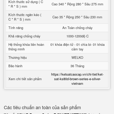
Kích thước sử dụng ( C
Cao 340 * Rộng 280 * Sâu 275 mm
* R * S ) mm
Kích thước ngăn kéo (
Cao 35 * Rộng 250 * Sâu 230 mm
C * R * S ) mm
Tính năng
An Toàn chống cháy
Khả năng chống cháy
1000-1200độ C
Hệ thống khóa liên hoàn
01 khóa điện tử - 01 chìa bi- 01 khóa
thông minh
cầm tay
Thương hiệu
WELKO
Bảo hành
36 Tháng
https://ketsatcaocap.vn/chi-tiet/ket-
Xem chi tiết sản phẩm
sat-ks80d-brown-series-e-silver-
vietnam
Các tiêu chuẩn an toàn của sản phẩm