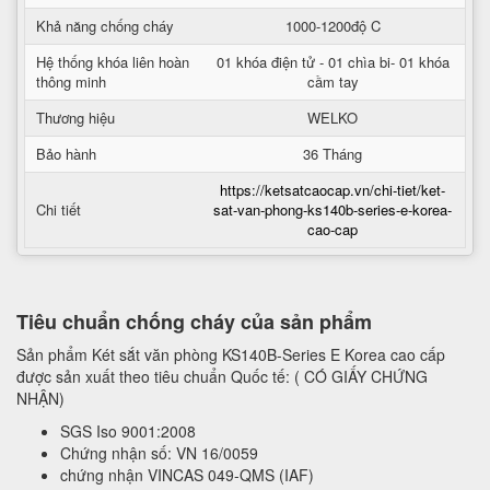
Khả năng chống cháy
1000-1200độ C
Hệ thống khóa liên hoàn
01 khóa điện tử - 01 chìa bi- 01 khóa
thông minh
cầm tay
Thương hiệu
WELKO
Bảo hành
36 Tháng
https://ketsatcaocap.vn/chi-tiet/ket-
Chi tiết
sat-van-phong-ks140b-series-e-korea-
cao-cap
Tiêu chuẩn chống cháy của sản phẩm
Sản phẩm Két sắt văn phòng KS140B-Series E Korea cao cấp
được sản xuất theo tiêu chuẩn Quốc tế: ( CÓ GIẤY CHỨNG
NHẬN)
SGS Iso 9001:2008
Chứng nhận số: VN 16/0059
chứng nhận VINCAS 049-QMS (IAF)