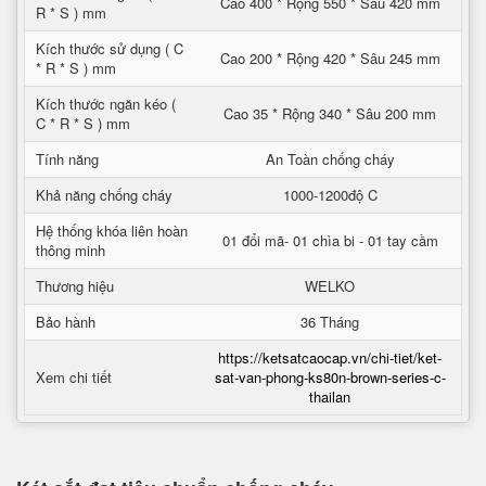
Cao 400 * Rộng 550 * Sâu 420 mm
R * S ) mm
Kích thước sử dụng ( C
Cao 200 * Rộng 420 * Sâu 245 mm
* R * S ) mm
Kích thước ngăn kéo (
Cao 35 * Rộng 340 * Sâu 200 mm
C * R * S ) mm
Tính năng
An Toàn chống cháy
Khả năng chống cháy
1000-1200độ C
Hệ thống khóa liên hoàn
01 đổi mã- 01 chìa bi - 01 tay cầm
thông minh
Thương hiệu
WELKO
Bảo hành
36 Tháng
https://ketsatcaocap.vn/chi-tiet/ket-
Xem chi tiết
sat-van-phong-ks80n-brown-series-c-
thailan