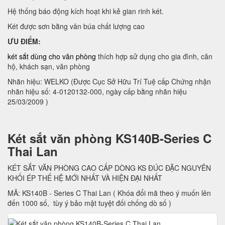
Hệ thống báo động kích hoạt khi kẻ gian rinh két.
Két được sơn bằng vân búa chất lượng cao
ƯU ĐIỂM:
két sắt dùng cho văn phòng
thích hợp sử dụng cho gia đình, căn
hộ, khách sạn, văn phòng
Nhãn hiệu: WELKO (Được Cục Sở Hữu Trí Tuệ cấp Chứng nhận
nhãn hiệu số: 4-0120132-000, ngày cấp bằng nhãn hiệu
25/03/2009 )
Két sắt văn phòng KS140B-Series C
Thai Lan
KÉT SẮT VĂN PHÒNG CAO CẤP DÒNG KS ĐÚC ĐẶC NGUYÊN
KHỐI ÉP THẾ HỆ MỚI NHẤT VÀ HIỆN ĐẠI NHẤT
MÃ: KS140B - Series C Thai Lan ( Khóa đổi mã theo ý muốn lên
đến 1000 số, tùy ý bảo mật tuyệt đối chống dò số )