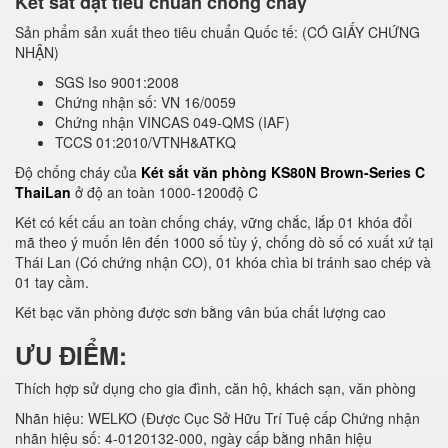
Két sắt đạt tiêu chuẩn chống cháy
Sản phẩm sản xuất theo tiêu chuẩn Quốc tế: (CÓ GIẤY CHỨNG
NHẬN)
SGS Iso 9001:2008
Chứng nhận số: VN 16/0059
Chứng nhận VINCAS 049-QMS (IAF)
TCCS 01:2010/VTNH&ATKQ
Độ chống cháy của
Két sắt văn phòng KS80N Brown-Series C
ThaiLan
ở độ an toàn 1000-1200độ C
Két có kết cấu an toàn chống cháy, vững chắc, lắp 01 khóa đổi
mã theo ý muốn lên đến 1000 số tùy ý, chống dò số có xuất xứ tại
Thái Lan (Có chứng nhận CO), 01 khóa chìa bi tránh sao chép và
01 tay cầm.
Két bạc văn phòng được sơn bằng vân búa chất lượng cao
ƯU ĐIỂM:
Thích hợp sử dụng cho gia đình, căn hộ, khách sạn, văn phòng
Nhãn hiệu: WELKO (Được Cục Sở Hữu Trí Tuệ cấp Chứng nhận
nhãn hiệu số: 4-0120132-000, ngày cấp bằng nhãn hiệu