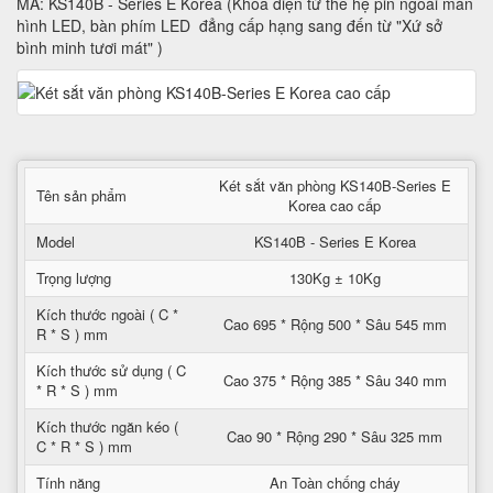
MÃ: KS140B - Series E Korea (Khóa điện tử thế hệ pin ngoài màn
hình LED, bàn phím LED đẳng cấp hạng sang đến từ "Xứ sở
bình minh tươi mát" )
Két sắt văn phòng KS140B-Series E
Tên sản phẩm
Korea cao cấp
Model
KS140B - Series E Korea
Trọng lượng
130Kg ± 10Kg
Kích thước ngoài ( C *
Cao 695 * Rộng 500 * Sâu 545 mm
R * S ) mm
Kích thước sử dụng ( C
Cao 375 * Rộng 385 * Sâu 340 mm
* R * S ) mm
Kích thước ngăn kéo (
Cao 90 * Rộng 290 * Sâu 325 mm
C * R * S ) mm
Tính năng
An Toàn chống cháy