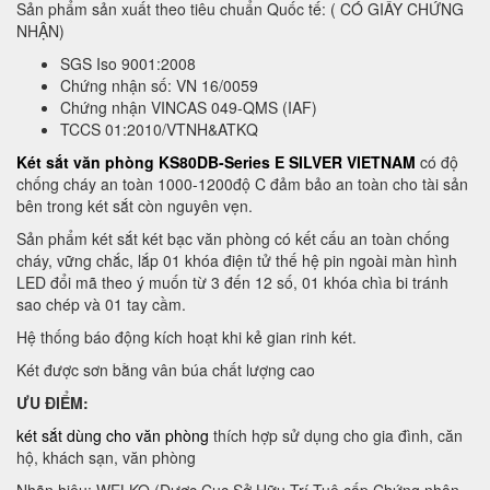
Sản phẩm sản xuất theo tiêu chuẩn Quốc tế: ( CÓ GIẤY CHỨNG
NHẬN)
SGS Iso 9001:2008
Chứng nhận số: VN 16/0059
Chứng nhận VINCAS 049-QMS (IAF)
TCCS 01:2010/VTNH&ATKQ
Két sắt văn phòng KS80DB-Series E SILVER VIETNAM
có độ
chống cháy an toàn 1000-1200độ C đảm bảo an toàn cho tài sản
bên trong két sắt còn nguyên vẹn.
Sản phẩm két sắt két bạc văn phòng có kết cấu an toàn chống
cháy, vững chắc, lắp 01 khóa điện tử thế hệ pin ngoài màn hình
LED đổi mã theo ý muốn từ 3 đến 12 số, 01 khóa chìa bi tránh
sao chép và 01 tay cầm.
Hệ thống báo động kích hoạt khi kẻ gian rinh két.
Két được sơn bằng vân búa chất lượng cao
ƯU ĐIỂM:
két sắt dùng cho văn phòng
thích hợp sử dụng cho gia đình, căn
hộ, khách sạn, văn phòng