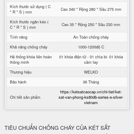
Kích thước sử dụng ( C
Cao 340 * Rộng 280 * Sâu 275 mm
* R * S ) mm
Kích thước ngăn kéo (
Cao 35 * Rộng 250 * Sâu 230 mm
C * R * S ) mm
Tính năng
An Toàn chống cháy
Khả năng chống cháy
1000-1200độ C
Hệ thống khóa liên hoàn
01 khóa điện tử - 01 chìa bi- 01 khóa
thông minh
cầm tay
Thương hiệu
WELKO
Bảo hành
36 Tháng
https://ketsatcaocap.vn/chi-tiet/ket-
Chi tiết sản phẩm
sat-van-phong-ks80db-series-e-silver-
vietnam
TIÊU CHUẨN CHỐNG CHÁY CỦA KÉT SẮT