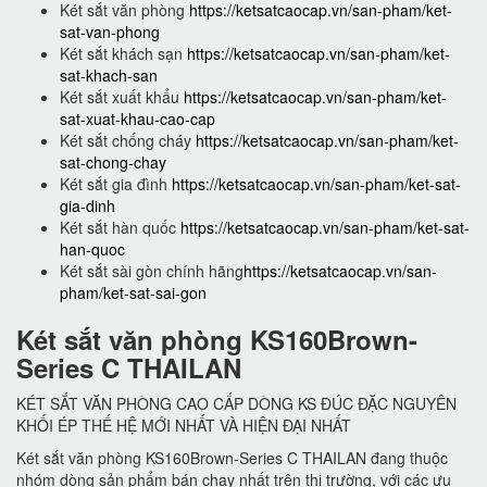
Két sắt văn phòng
https://ketsatcaocap.vn/san-pham/ket-
sat-van-phong
Két sắt khách sạn
https://ketsatcaocap.vn/san-pham/ket-
sat-khach-san
Két sắt xuất khẩu
https://ketsatcaocap.vn/san-pham/ket-
sat-xuat-khau-cao-cap
Két sắt chống cháy
https://ketsatcaocap.vn/san-pham/ket-
sat-chong-chay
Két sắt gia đình
https://ketsatcaocap.vn/san-pham/ket-sat-
gia-dinh
Két sắt hàn quốc
https://ketsatcaocap.vn/san-pham/ket-sat-
han-quoc
Két sắt sài gòn chính hãng
https://ketsatcaocap.vn/san-
pham/ket-sat-sai-gon
Két sắt văn phòng KS160Brown-
Series C THAILAN
KÉT SẮT VĂN PHÒNG CAO CẤP DÒNG KS ĐÚC ĐẶC NGUYÊN
KHỐI ÉP THẾ HỆ MỚI NHẤT VÀ HIỆN ĐẠI NHẤT
Két sắt văn phòng KS160Brown-Series C THAILAN đang thuộc
nhóm dòng sản phẩm bán chạy nhất trên thị trường, với các ưu