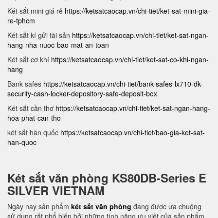
Két sắt mini giá rẻ
https://ketsatcaocap.vn/chi-tiet/ket-sat-mini-gia-
re-tphcm
Két sắt kí gửi tài sản
https://ketsatcaocap.vn/chi-tiet/ket-sat-ngan-
hang-nha-nuoc-bao-mat-an-toan
Két sắt cơ khí
https://ketsatcaocap.vn/chi-tiet/ket-sat-co-khi-ngan-
hang
Bank safes
https://ketsatcaocap.vn/chi-tiet/bank-safes-lx710-dk-
security-cash-locker-depository-safe-deposit-box
Két sắt cần thơ
https://ketsatcaocap.vn/chi-tiet/ket-sat-ngan-hang-
hoa-phat-can-tho
két sắt hàn quốc
https://ketsatcaocap.vn/chi-tiet/bao-gia-ket-sat-
han-quoc
Két sắt văn phòng KS80DB-Series E
SILVER VIETNAM
Ngày nay sản phẩm
két sắt văn phòng
đang được ưa chuộng
sử dụng rất phổ biến bởi những tính năng ưu việt của sản phẩm