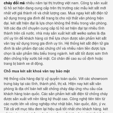
cháy đổi mã
nhiều năm tại thị trường việt nam. Công ty sản xuất
tủ hồ sơ hiện đang cung cấp trên thị trường các mẫu két sắt mới
nhất với giá thành rẻ và chất lượng cao. Mua ngay két sắt điện tử
sử dụng trong gia đình để trang bị cho nội thất văn phòng hiện
đại. két sắt hiện đại là lựa chọn không thể thiếu trong văn phòng.
Với các địa chỉ chuyên cung cấp tủ hồ sơ hiện đại tại nhiều tỉnh
thành trên cả nước. nhà máy sản xuất két sắt welko safes là địa
chỉ uy tín để khách hàng có thể lựa chọn được sản phẩm két sắt
vân tay sử dụng trong gia đình uy tín. Hệ thống két sắt điện tử gia
đình là sản phẩm đạt các chứng chỉ và nhiều năm liền được lựa
chọn là sản phẩm tiêu biểu trong ngành. két sắt tốt được sơn tĩnh
điện chống trầy xước bề mặt. Có chân đế cao su cố định hoặc
trang bị bánh xe di động.
Chỗ mua két sắt khoá vân tay bảo mật
Hệ thống cửa hàng đại lý uỷ quyển toàn quốc. Với các showroom
trưng bày tại các tỉnh, thành phố, thị xã. HIện nay két sắt văn
phòng là địa chỉ bán két sắt chống cháy đáp ứng nhu cầu của
khách hàng toàn quốc. Các sản phẩm két sắt điện tử chống cháy
được sản xuất với nền tảng kỹ thuật cao. Công nghệ tiên tiến từ
các nước lớn về công nghiệp như nhật bản, hàn quốc, đức, ý vv.
Tất cả với mục tiêu đem lại hiệu quả tốt nhất cho khách hàng. két