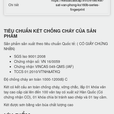
https://ketsatcaocap.vn/chi-tiet/ket-
Chi tiết
sat-van-phong-ks160b-series-
fingerprint
TIÊU CHUẨN KÉT CHỐNG CHÁY CỦA SẢN
PHẨM
Sản phẩm sản xuất theo tiêu chuẩn Quốc tế: ( CÓ GIẤY CHỨNG
NHẬN)
SGS Iso 9001:2008
Chứng nhận số: VN 16/0059
Chứng nhận VINCAS 049-QMS (IAF)
TCCS 01:2010/VTNH&ATKQ
Độ chống cháy an toàn 1000-1200độ C
Két có kết cấu an toàn chống cháy, vững chắc, lắp 01 khóa vân
tay cao cấp cài lên đến 100 vân tay có xuất xứ Hàn Quốc (Có
chứng nhận CO), 01 khóa chìa bi tránh sao chép và 01 tay cầm.
Két được sơn bằng vân búa chất lượng cao