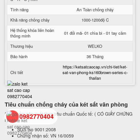
Tính năng
An Toàn chống cháy
Khả năng chống cháy
1000-1200độ C
Hệ thống khóa liên hoàn
01 đổi mã- 01 chìa bi - 01 tay cầm
thông minh
Thương hiệu
WELKO
Bảo hành
36 Tháng
https://ketsatcaocap.vn/chi-tiet/ket-
Chi tiết
sat-van-phong-ks160brown-series-c-
thailan
Tiêu chuẩn chống cháy của két sắt văn phòng
Sản phẩm sản xuất theo tiêu chuẩn Quốc tế: ( CÓ GIẤY CHỨNG
0982770404
NHẬN)
SGS Iso 9001:2008
Chứng nhận số: VN 16/0059
back