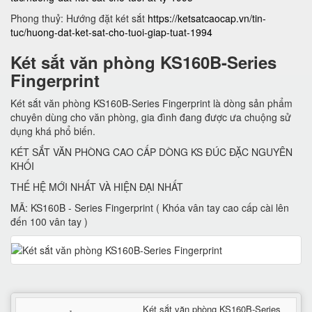
Phong thuỷ: Hướng đặt két sắt
https://ketsatcaocap.vn/tin-
tuc/huong-dat-ket-sat-cho-tuoi-giap-tuat-1994
Két sắt văn phòng KS160B-Series
Fingerprint
Két sắt văn phòng KS160B-Series Fingerprint là dòng sản phẩm
chuyên dùng cho văn phòng, gia đình đang được ưa chuộng sử
dụng khá phổ biến.
KÉT SẮT VĂN PHÒNG CAO CẤP DÒNG KS ĐÚC ĐẶC NGUYÊN
KHỐI
THẾ HỆ MỚI NHẤT VÀ HIỆN ĐẠI NHẤT
MÃ: KS160B - Series Fingerprint ( Khóa vân tay cao cấp cài lên
đến 100 vân tay )
Két sắt văn phòng KS160B-Series