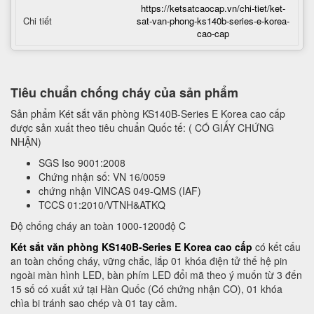
https://ketsatcaocap.vn/chi-tiet/ket-
Chi tiết
sat-van-phong-ks140b-series-e-korea-
cao-cap
Tiêu chuẩn chống cháy của sản phẩm
Sản phẩm Két sắt văn phòng KS140B-Series E Korea cao cấp
được sản xuất theo tiêu chuẩn Quốc tế: ( CÓ GIẤY CHỨNG
NHẬN)
SGS Iso 9001:2008
Chứng nhận số: VN 16/0059
chứng nhận VINCAS 049-QMS (IAF)
TCCS 01:2010/VTNH&ATKQ
Độ chống cháy an toàn 1000-1200độ C
Két sắt văn phòng KS140B-Series E Korea cao cấp
có kết cấu
an toàn chống cháy, vững chắc, lắp 01 khóa điện tử thế hệ pin
ngoài màn hình LED, bàn phím LED đổi mã theo ý muốn từ 3 đến
15 số có xuất xứ tại Hàn Quốc (Có chứng nhận CO), 01 khóa
chìa bi tránh sao chép và 01 tay cầm.