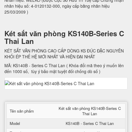
Nhãn hiệu: WELKO (Được Cục Sở Hữu Trí Tuệ cấp Chứng nhận
nhãn hiệu số: 4-0120132-000, ngày cấp bằng nhãn hiệu
25/03/2009 )
Két sắt văn phòng KS140B-Series C
Thai Lan
KÉT SẮT VĂN PHÒNG CAO CẤP DÒNG KS ĐÚC ĐẶC NGUYÊN
KHỐI ÉP THẾ HỆ MỚI NHẤT VÀ HIỆN ĐẠI NHẤT
MÃ: KS140B - Series C Thai Lan ( Khóa đổi mã theo ý muốn lên
đến 1000 số, tùy ý bảo mật tuyệt đối chống dò số )
Két sắt văn phòng KS140B-Series C
Tên sản phẩm
Thai Lan
Model
KS140B - Series C Thai Lan