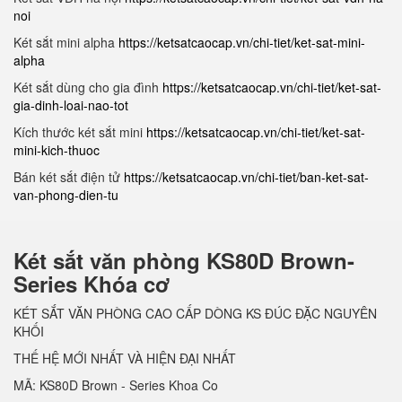
noi
Két sắt mini alpha
https://ketsatcaocap.vn/chi-tiet/ket-sat-mini-
alpha
Két sắt dùng cho gia đình
https://ketsatcaocap.vn/chi-tiet/ket-sat-
gia-dinh-loai-nao-tot
Kích thước két sắt mini
https://ketsatcaocap.vn/chi-tiet/ket-sat-
mini-kich-thuoc
Bán két sắt điện tử
https://ketsatcaocap.vn/chi-tiet/ban-ket-sat-
van-phong-dien-tu
Két sắt văn phòng KS80D Brown-
Series Khóa cơ
KÉT SẮT VĂN PHÒNG CAO CẤP DÒNG KS ĐÚC ĐẶC NGUYÊN
KHỐI
THẾ HỆ MỚI NHẤT VÀ HIỆN ĐẠI NHẤT
MÃ: KS80D Brown - Series Khoa Co