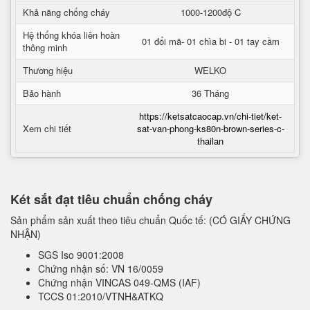
Khả năng chống cháy
1000-1200độ C
Hệ thống khóa liên hoàn
01 đổi mã- 01 chìa bi - 01 tay cầm
thông minh
Thương hiệu
WELKO
Bảo hành
36 Tháng
https://ketsatcaocap.vn/chi-tiet/ket-
Xem chi tiết
sat-van-phong-ks80n-brown-series-c-
thailan
Két sắt đạt tiêu chuẩn chống cháy
Sản phẩm sản xuất theo tiêu chuẩn Quốc tế: (CÓ GIẤY CHỨNG
NHẬN)
SGS Iso 9001:2008
Chứng nhận số: VN 16/0059
Chứng nhận VINCAS 049-QMS (IAF)
TCCS 01:2010/VTNH&ATKQ