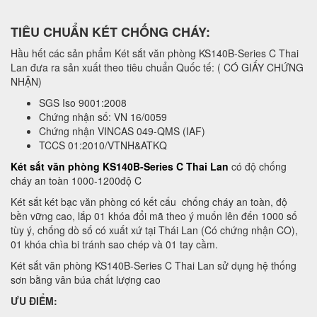
TIÊU CHUẨN KÉT CHỐNG CHÁY:
Hầu hết các sản phẩm Két sắt văn phòng KS140B-Series C Thai
Lan đưa ra sản xuất theo tiêu chuẩn Quốc tế: ( CÓ GIẤY CHỨNG
NHẬN)
SGS Iso 9001:2008
Chứng nhận số: VN 16/0059
Chứng nhận VINCAS 049-QMS (IAF)
TCCS 01:2010/VTNH&ATKQ
Két sắt văn phòng KS140B-Series C Thai Lan
có độ chống
cháy an toàn 1000-1200độ C
Két sắt két bạc văn phòng có kết cấu chống cháy an toàn, độ
bền vững cao, lắp 01 khóa đổi mã theo ý muốn lên đến 1000 số
tùy ý, chống dò số có xuất xứ tại Thái Lan (Có chứng nhận CO),
01 khóa chìa bi tránh sao chép và 01 tay cầm.
Két sắt văn phòng KS140B-Series C Thai Lan sử dụng hệ thống
sơn bằng vân búa chất lượng cao
ƯU ĐIỂM: