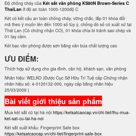
Độ chống cháy của
Két sắt văn phòng KS80N Brown-Series C
ThaiLan
ở độ an toàn 1000-1200độ C
Két có kết cấu an toàn chống cháy, vững chắc, lắp 01 khóa đổi
mã theo ý muốn lên đến 1000 số tùy ý, chống dò số có xuất xứ tại
Thái Lan (Có chứng nhận CO), 01 khóa chìa bi tránh sao chép và
01 tay cầm.
Két bạc văn phòng được sơn bằng vân búa chất lượng cao
ƯU ĐIỂM:
Thích hợp sử dụng cho gia đình, căn hộ, khách sạn, văn phòng
Nhãn hiệu: WELKO (Được Cục Sở Hữu Trí Tuệ cấp Chứng nhận
nhãn hiệu số: 4-0120132-000, ngày cấp bằng nhãn hiệu
25/03/2009 )
Bài viết giới thiệu sản phẩm
Mua két sắt cũ tại hà nội
https://ketsatcaocap.vn/chi-tiet/thu-mua-
ket-sat-cu-tai-ha-noi
Két sắt xuất khẩu: Fingerprint Safe box
https://ketsatcaocap.vn/chi-tiet/fingerprint-safe-box