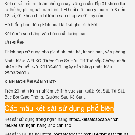
Két có kết cấu an toàn chống cháy, vững chắc, lắp 01 khóa điện
tử thế hệ pin ngoài màn hình LED đổi mã theo ý muốn từ 3 đến
12 số, 01 khóa chìa bi tránh sao chép và 01 tay cầm.
Hệ thống báo động kích hoạt khi kẻ gian rinh két.
Két được sơn bằng vân búa chất lượng cao
ƯU ĐIỂM:
Thích hợp sử dụng cho gia đình, căn hộ, khách sạn, văn phòng
Nhãn hiệu: WELKO (Được Cục Sở Hữu Trí Tuệ cấp Chứng nhận
nhãn hiệu số: 4-0120132-000, ngày cấp bằng nhãn hiệu
25/03/2009 )
KINH NGHIỆM SẢN XUẤT:
Trên 20 năm kinh nghiệm về lĩnh vực sản xuất: Két Sắt, Tủ Sắt,
Bục Bốt Giao Thông, Giường Sắt, Kệ Sắt….
Các mẫu két sắt sử dụng phổ biến
Két sắt sử dụng trong ngân hàng
https://ketsatcaocap.vn/chi-
tiet/ket-sat-ngan-hang-shb-can-tho
Két sắt VDH hà nội
https://ketsatcaocap.vn/chi-tiet/ket-sat-vdh-ha-