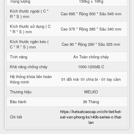
Trọng lượng
130kg ± 10Kg
Kích thước ngoài ( C *
Cao 695 * Rộng 500 * Sâu 545 mm
R * S ) mm
Kích thước sử dụng ( C
Cao 375 * Rộng 385 * Sâu 340 mm
* R * S ) mm
Kích thước ngăn kéo (
Cao 90 * Rộng 290 * Sâu 325 mm
C * R * S ) mm
Tính năng
An Toàn chống cháy
Khả năng chống cháy
1000-1200độ C
Hệ thống khóa liên hoàn
01 đổi mã- 01 chìa bi - 01 tay cầm
thông minh
Thương hiệu
WELKO
Bảo hành
36 Tháng
https://ketsatcaocap.vn/chi-tiet/ket-
Chi tiết
sat-van-phong-ks140b-series-c-thai-
lan