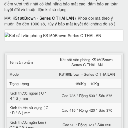
điểm vượt trội nhất có khả năng bảo mật cao, đảm bảo an toàn
tuyệt đối và thuận tiện khi sử dụng.
MÃ:
KS160Brown - Series C THAI LAN
( Khóa đổi mã theo ý
muốn lên đến 1000 số, tùy ý bảo mật tuyệt đối chống dò số )
Két sắt văn phòng KS160Brown-
Tên sản phẩm
Series C THAILAN
Model
KS160Brown - Series C THAILAN
Trọng lượng
150Kg ± 10Kg
Kích thước ngoài ( C *
Cao 785 * Rộng 530 * Sâu 575
R * S ) mm
Kích thước sử dụng ( C
Cao 415 * Rộng 420 * Sâu 370
* R * S ) mm
Kích thước ngăn kéo (
Cao 90 * Rộng 320 * Sâu 350
C * R * S ) mm