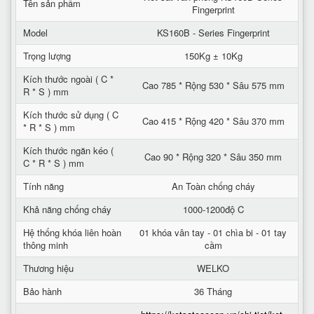
Tên sản phẩm
Fingerprint
Model
KS160B - Series Fingerprint
Trọng lượng
150Kg ± 10Kg
Kích thước ngoài ( C *
Cao 785 * Rộng 530 * Sâu 575 mm
R * S ) mm
Kích thước sử dụng ( C
Cao 415 * Rộng 420 * Sâu 370 mm
* R * S ) mm
Kích thước ngăn kéo (
Cao 90 * Rộng 320 * Sâu 350 mm
C * R * S ) mm
Tính năng
An Toàn chống cháy
Khả năng chống cháy
1000-1200độ C
Hệ thống khóa liên hoàn
01 khóa vân tay - 01 chìa bi - 01 tay
thông minh
cầm
Thương hiệu
WELKO
Bảo hành
36 Tháng