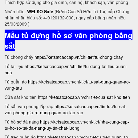
Thích hợp sử dụng cho gia đình, căn hộ, khách sạn, văn phòng
Nhãn hiệu:
WELKO Safe
(Được Cục Sở Hữu Trí Tuệ cấp Chứng
nhận nhãn hiệu số: 4-0120132-000, ngày cấp bằng nhãn hiệu
25/03/2009 )
Mẫu tủ đựng hồ sơ văn phòng bằng
sắt
Tủ chống cháy
https://ketsatcaocap.vn/chi-tiet/tu-chong-chay
Tủ tài liệu
https://ketsatcaocap.vn/chi-tiet/tu-dung-tai-lieu-xuan-
hoa
Tủ quần áo
https://ketsatcaocap.vn/chi-tiet/tu-sat-dung-quan-ao-
vung-tau
Cửa sắt kho tiền
https://ketsatcaocap.vn/chi-tiet/cua-sat-kho-tien
Tủ sắt văn phòng lắp ráp
https://ketsatcaocap.vn/tin-tuc/tu-sat-
van-phong-gia-re-dung-quan-ao-lap-rap
Tủ hồ sơ đà nẵng
https://ketsatcaocap.vn/chi-tiet/nha-cung-cap-
tu-ho-so-tai-da-nang-uy-tin-chat-luong
Tủ treo quần áo
https://ketsatcaocap.vn/chi-tiet/tu-treo-quan-ao-