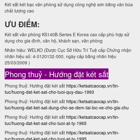
Két sắt két bạc văn phòng sử dụng công nghệ sơn bằng vân búa
chất lượng cao
ƯU ĐIỂM:
Két sắt văn phòng KS140B-Series E Korea cao cấp phù hợp sử
dụng cho gia đình, căn hộ, khách sạn, văn phòng
Nhãn hiệu: WELKO (Được Cục Sở Hữu Trí Tuệ cấp Chứng nhận
nhãn hiệu số: 4-0120132-000, ngày cấp bằng nhãn hiệu
25/03/2009 )
Phong thuỷ - Hướng đặt két sắt
Phong thuỷ: Hướng đặt két sắt
https://ketsatcaocap.vn/tin-
tuc/huong-dat-ket-sat-cho-tuoi-quy-dau-1993
Phong thuỷ: Hướng đặt két sắt
https://ketsatcaocap.vn/tin-
tuc/huong-dat-ket-sat-dung-cho-se-dem-tai-loc-ve-cho-gia-chu
Phong thuỷ: Hướng đặt két sắt
https://ketsatcaocap.vn/tin-
tuc/huong-dat-ket-sat-cho-tuoi-at-ty-1965
Phong thuỷ: Hướng đặt két sắt
https://ketsatcaocap.vn/tin-
tuc/huong-dat-ket-sat-cho-tuoi-at-ty-1995