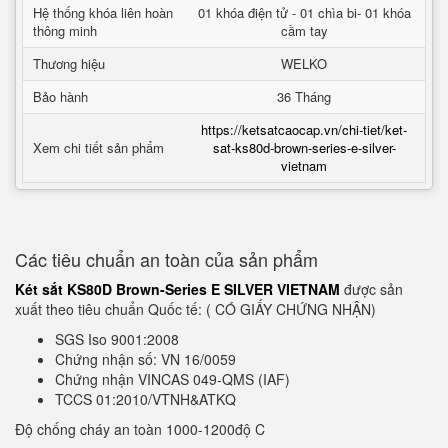
Hệ thống khóa liên hoàn
01 khóa điện tử - 01 chìa bi- 01 khóa
thông minh
cầm tay
Thương hiệu
WELKO
Bảo hành
36 Tháng
https://ketsatcaocap.vn/chi-tiet/ket-
Xem chi tiết sản phẩm
sat-ks80d-brown-series-e-silver-
vietnam
Các tiêu chuẩn an toàn của sản phẩm
Két sắt KS80D Brown-Series E SILVER VIETNAM
được sản
xuất theo tiêu chuẩn Quốc tế: ( CÓ GIẤY CHỨNG NHẬN)
SGS Iso 9001:2008
Chứng nhận số: VN 16/0059
Chứng nhận VINCAS 049-QMS (IAF)
TCCS 01:2010/VTNH&ATKQ
Độ chống cháy an toàn 1000-1200độ C