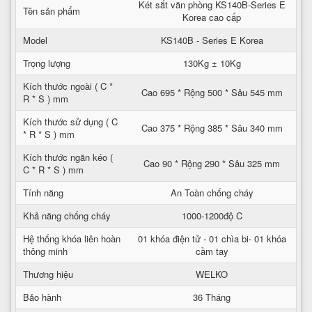
Két sắt văn phòng KS140B-Series E
Tên sản phẩm
Korea cao cấp
Model
KS140B - Series E Korea
Trọng lượng
130Kg ± 10Kg
Kích thước ngoài ( C *
Cao 695 * Rộng 500 * Sâu 545 mm
R * S ) mm
Kích thước sử dụng ( C
Cao 375 * Rộng 385 * Sâu 340 mm
* R * S ) mm
Kích thước ngăn kéo (
Cao 90 * Rộng 290 * Sâu 325 mm
C * R * S ) mm
Tính năng
An Toàn chống cháy
Khả năng chống cháy
1000-1200độ C
Hệ thống khóa liên hoàn
01 khóa điện tử - 01 chìa bi- 01 khóa
thông minh
cầm tay
Thương hiệu
WELKO
Bảo hành
36 Tháng