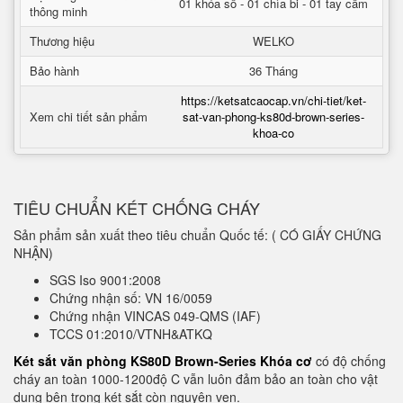
01 khóa số - 01 chìa bi - 01 tay cầm
thông minh
Thương hiệu
WELKO
Bảo hành
36 Tháng
https://ketsatcaocap.vn/chi-tiet/ket-
Xem chi tiết sản phẩm
sat-van-phong-ks80d-brown-series-
khoa-co
TIÊU CHUẨN KÉT CHỐNG CHÁY
Sản phẩm sản xuất theo tiêu chuẩn Quốc tế: ( CÓ GIẤY CHỨNG
NHẬN)
SGS Iso 9001:2008
Chứng nhận số: VN 16/0059
Chứng nhận VINCAS 049-QMS (IAF)
TCCS 01:2010/VTNH&ATKQ
Két sắt văn phòng KS80D Brown-Series Khóa cơ
có độ chống
cháy an toàn 1000-1200độ C vẫn luôn đảm bảo an toàn cho vật
dụng bên trong két sắt còn nguyên vẹn.