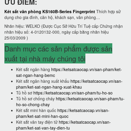
ƯU ĐIỂM:
Két sắt văn phòng KS160B-Series Fingerprint
Thích hợp sử
dụng cho gia đình, căn hộ, khách sạn, văn phòng…
Nhãn hiệu: WELKO (Được Cục Sở Hữu Trí Tuệ cấp Chứng nhận
nhãn hiệu số: 4-0120132-000, ngày cấp bằng nhãn hiệu
25/03/2009 )
Danh mục các sản phẩm được sản
xuất tại nhà máy chúng tôi
Két sắt ngân hàng
https://ketsatcaocap.vn/san-pham/ket-
sat-ngan-hang-bemc
Két sắt ngân hàng xuất khẩu
https://ketsatcaocap.vn/san-
pham/ket-sat-ngan-hang-xuat-khau
Tủ hồ sơ
https://ketsatcaocap.vn/san-pham/tu-ho-so
Tủ hồ sơ chống cháy
https://ketsatcaocap.vn/san-pham/tu-
ho-so-chong-chay
Két sắt mini hàn quốc
https://ketsatcaocap.vn/san-
pham/ket-sat-mini-han-quoc
Két sắt vân tay điện tử
https://ketsatcaocap.vn/san-
pham/ket-sat-van-tay-dien-tu