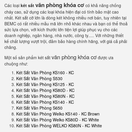
văn phòng khóa cơ
Các loại
két sắt
có khả năng chống
cháy cao, sử dụng các loại khóa hiện đại có tính bảo mật cao
nhất. Két sắt cỡ lớn là dòng két không nhiều nơi bán, tuy nhiên tại
BEMC có rất nhiều mẫu mã lớn nhỏ khác nhau và bạn có thể thoả
sức lựa chọn, với kích thước lớn tiện lợi giúp phục vụ cho các
doanh nghiệp, ngân hàng, nhà nước, công ty..... Với những thiết
kế chất lượng vượt trội, đảm bảo hàng chính hãng, với giá cả phải
chăng.
văn phòng khóa cơ
Một số sản phẩm két sắt
được ưa
chuộng như:
Két Sắt Văn Phòng KS160 - KC
Két Sắt Văn Phòng S530
Két Sắt Văn Phòng KS125 - KC
Két Sắt Văn Phòng KS80D - KC
Két Sắt Văn Phòng KS80N - KC
Két Sắt Văn Phòng KS140 - KC
Két Sắt Văn Phòng S650
Két Sắt Văn Phòng Welko KS140 - KC Brown
Két Sắt Văn Phòng Welko KS80D - KC White
Két Sắt Văn Phòng WELKO KS80N - KC White