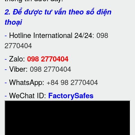
2. Để được tư vấn theo số điện
thoại
-
Hotline International 24/24
:
098
2770404
-
Zalo:
098 2770404
-
Viber:
098 2770404
-
WhatsApp:
+84 98 2770404
-
WeChat ID:
FactorySafes