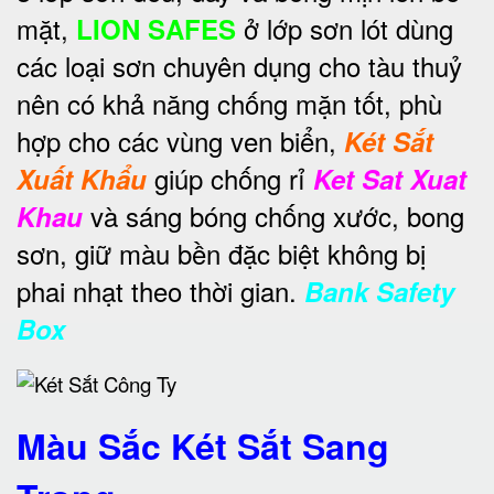
mặt,
ở lớp sơn lót dùng
LION SAFES
các loại sơn chuyên dụng cho tàu thuỷ
nên có khả năng chống mặn tốt, phù
hợp cho các vùng ven biển,
Két Sắt
giúp chống rỉ
Xuất Khẩu
Ket Sat Xuat
và sáng bóng chống xước, bong
Khau
sơn, giữ màu bền đặc biệt không bị
phai nhạt theo thời gian.
Bank Safety
Box
Màu Sắc Két Sắt Sang