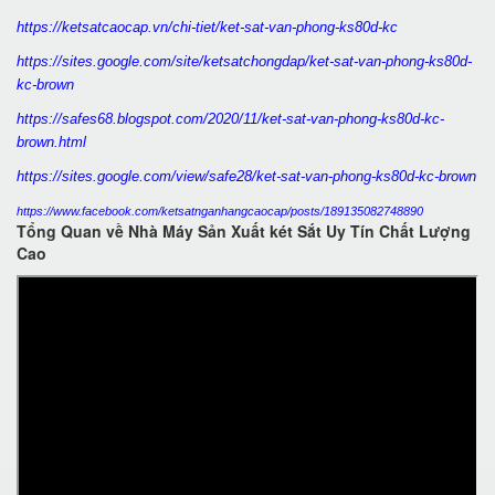
https://ketsatcaocap.vn/chi-tiet/ket-sat-van-phong-ks80d-kc
https://sites.google.com/site/ketsatchongdap/ket-sat-van-phong-ks80d-
kc-brown
https://safes68.blogspot.com/2020/11/ket-sat-van-phong-ks80d-kc-
brown.html
https://sites.google.com/view/safe28/ket-sat-van-phong-ks80d-kc-brown
https://www.facebook.com/ketsatnganhangcaocap/posts/189135082748890
Tổng Quan về Nhà Máy Sản Xuất két Sắt Uy Tín Chất Lượng
Cao