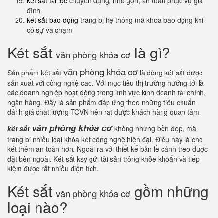
két sắt tài lộc
chuyên dụng, nhỏ gọn, an toàn phục vụ gia
đình
két sắt báo động
trang bị hệ thống mã khóa báo động khi
có sự va chạm
Két sắt
là gì?
văn phòng khóa cơ
văn phòng khóa cơ
Sản phẩm két sắt
là dòng két sắt được
sản xuất với công nghệ cao. Với mục tiêu thị trường hướng tới là
các doanh nghiệp hoạt động trong lĩnh vực kinh doanh tài chính,
ngân hàng. Đây là sản phẩm đáp ứng theo những tiêu chuẩn
đánh giá chất lượng TCVN nên rất được khách hàng quan tâm.
văn phòng khóa cơ
két sắt
không những bền đẹp, mà
trang bị nhiều loại khóa két công nghệ hiện đại. Điều này là cho
két thêm an toàn hơn. Ngoài ra với thiết kế bản lề cánh treo được
đặt bên ngoài. Két sắt ksy gửi tài sản trông khỏe khoắn và tiếp
kiệm được rất nhiều diện tích.
Két sắt
gồm những
văn phòng khóa cơ
loại nào?