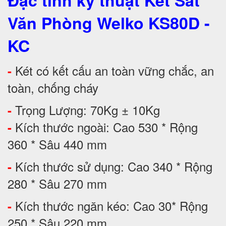
Đặc tính kỹ thuật Két Sắt
Văn Phòng Welko KS80D -
KC
Két có kết cấu an toàn vững chắc, an
-
toàn, chống cháy
Trọng Lượng: 70Kg ± 10Kg
-
Kích thước ngoài: Cao 530 * Rộng
-
360 * Sâu 440 mm
Kích thước sử dụng: Cao 340 * Rộng
-
280 * Sâu 270 mm
Kích thước ngăn kéo: Cao 30* Rộng
-
250 * Sâu 220 mm