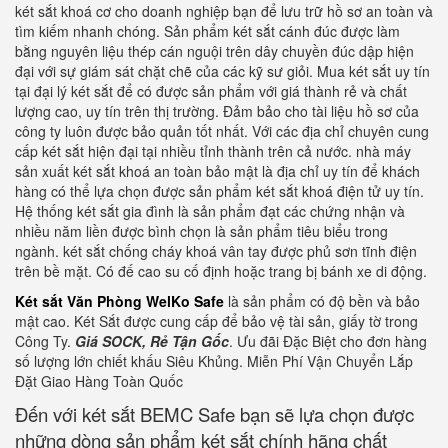
két sắt khoá cơ cho doanh nghiệp bạn để lưu trữ hồ sơ an toàn và
tìm kiếm nhanh chóng. Sản phẩm két sắt cánh đúc được làm
bằng nguyên liệu thép cán nguội trên dây chuyền đúc dập hiện
đại với sự giám sát chặt chẽ của các kỹ sư giỏi. Mua két sắt uy tín
tại đại lý két sắt để có được sản phẩm với giá thành rẻ và chất
lượng cao, uy tín trên thị trường. Đảm bảo cho tài liệu hồ sơ của
công ty luôn được bảo quản tốt nhất. Với các địa chỉ chuyên cung
cấp két sắt hiện đại tại nhiều tỉnh thành trên cả nước. nhà máy
sản xuất két sắt khoá an toàn bảo mật là địa chỉ uy tín để khách
hàng có thể lựa chọn được sản phẩm két sắt khoá điện tử uy tín.
Hệ thống két sắt gia đình là sản phẩm đạt các chứng nhận và
nhiều năm liền được bình chọn là sản phẩm tiêu biểu trong
ngành. két sắt chống cháy khoá vân tay được phủ sơn tĩnh điện
trên bề mặt. Có đế cao su cố định hoặc trang bị bánh xe di động.
Két sắt Văn Phòng WelKo Safe
là sản phẩm có độ bền và bảo
mật cao. Két Sắt được cung cấp để bảo vệ tài sản, giấy tờ trong
Công Ty.
Giá SOCK, Rẻ Tận Gốc
. Ưu đãi Đặc Biệt cho đơn hàng
số lượng lớn chiết khấu Siêu Khủng. Miễn Phí Vận Chuyển Lắp
Đặt Giao Hàng Toàn Quốc
Đến với két sắt BEMC Safe bạn sẽ lựa chọn được
những dòng sản phẩm két sắt chính hãng chất