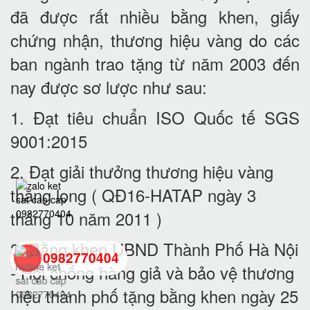
đã được rất nhiều bằng khen, giấy
chứng nhận, thương hiệu vàng do các
ban ngành trao tặng từ năm 2003 đến
nay được sơ lược như sau:
1. Đạt tiêu chuẩn ISO Quốc tế SGS
9001:2015
2. Đạt giải thưởng thương hiệu vàng
thăng long ( QĐ16-HATAP ngày 3
tháng 10 năm 2011 )
3. Bằng khen UBND Thành Phố Hà Nội
0982770404
- Hội chống hàng giả và bảo vệ thương
hiệu thành phố tặng bằng khen ngày 25
back