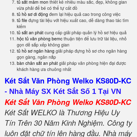
tủ sắt mầm mon
thiết kế nhiều màu sắc, đẹp, không gian
vừa phải để bé có thể tự cất đồ
tủ hồ sơ di động
đem lại hiệu quả cao trong công việc
tủ file
đựng tài liệu với hiệu xuất cao, dễ dàng thao tác tìm
kiếm
tủ sắt an phát
cung cấp giải pháp quản lý hồ sơ hiệu quả
hộc tủ văn phòng bemc
thuận tiện để lưu trữ tài liệu, nhỏ
gọn dễ sắp xếp không gian
tủ hồ sơ ngân hàng
giải pháp đựng hồ sơ cho ngân hàng
gọn gàng, ngăn nắp
bàn chân sắt an phát
giải pháp văn phòng hiện đại được
khách hàng ưa chuông nhất
Két Sắt Văn Phòng Welko KS80D-KC
-
Nhà Máy SX Két Sắt Số 1 Tại VN
Két Sắt Văn Phòng Welko KS80D-KC
Két Sắt WELKO là Thương Hiệu Uy
Tín Trên 30 Năm Kinh Nghiệm. Công ty
luôn đặt chữ tín lên hàng đầu. Nhà máy