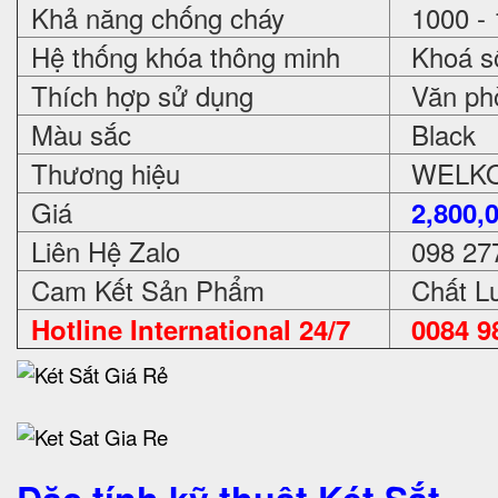
Khả năng chống cháy
1000 - 
Hệ thống khóa thông minh
Khoá số
Thích hợp sử dụng
Văn phòn
Màu sắc
Black
Thương hiệu
WELKO 
Giá
2,800,
Liên Hệ Zalo
098 27
Cam Kết Sản Phẩm
Chất Lư
Hotline International 24/7
0084 98