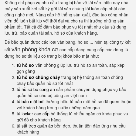
Không chỉ phục vụ nhu cầu trang bị bảo vệ tài sản. hiện nay nhà
máy sản xuất két sắt ký gửi tài sản chúng tôi luôn cập nhật các
công nghệ mới. Nâng cấp hệ thống sản xuất, đào tạo công nhân
viên để luôn bắt kịp với thời đại và cho ra thị trường những sản
phẩm tốt. Tất cả để đảm bảo phục vụ tốt nhất nhu cầu sử dụng
lưu trữ, bảo quản tài sản, hồ sơ của khách hàng.
Để bảo quản được các loại văn bằng, hồ sơ ... hiện tại công ty két
văn phòng khóa cơ
sắt
cao cấp đang cung cấp các dòng tủ
đựng hồ sơ tài liệu có trang bị khóa bảo mật như:
tủ hồ sơ
văn phòng giúp lưu trữ hồ sơ an toàn, sắp xếp
gọn gàng
tủ hồ sơ chống cháy
trang bị hệ thống an toàn chống
cháy bảo quản hồ sơ tốt nhất
tủ hồ sơ bộ công an
sản phẩm chuyên dụng phục vụ bảo
quản hồ sơ cho bộ công an việt nam
tủ bảo mật bdi
thương hiệu tủ bảo mật hồ sơ đã quen thuộc
với khách hàng trong nước những năm qua
tủ locker cao cấp
hệ thống tủ nhiều ngăn có khóa phục vụ
gửi đồ cho khách hàng
tủ sắt treo quần áo
bền đẹp, thuận tiện đáp ứng nhu cầu
khách hàng