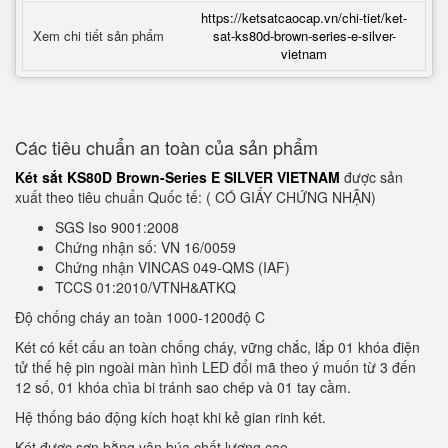
https://ketsatcaocap.vn/chi-tiet/ket-
Xem chi tiết sản phẩm
sat-ks80d-brown-series-e-silver-
vietnam
Các tiêu chuẩn an toàn của sản phẩm
Két sắt KS80D Brown-Series E SILVER VIETNAM
được sản
xuất theo tiêu chuẩn Quốc tế: ( CÓ GIẤY CHỨNG NHẬN)
SGS Iso 9001:2008
Chứng nhận số: VN 16/0059
Chứng nhận VINCAS 049-QMS (IAF)
TCCS 01:2010/VTNH&ATKQ
Độ chống cháy an toàn 1000-1200độ C
Két có kết cấu an toàn chống cháy, vững chắc, lắp 01 khóa điện
tử thế hệ pin ngoài màn hình LED đổi mã theo ý muốn từ 3 đến
12 số, 01 khóa chìa bi tránh sao chép và 01 tay cầm.
Hệ thống báo động kích hoạt khi kẻ gian rinh két.
Két được sơn bằng vân búa chất lượng cao