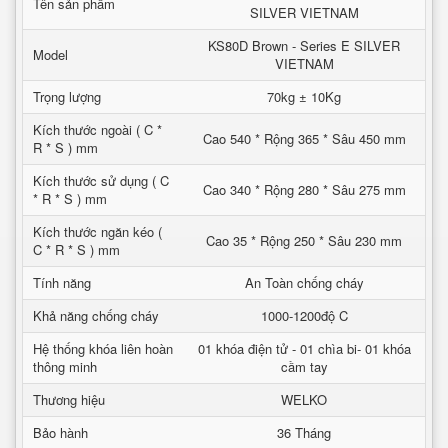
Tên sản phẩm
SILVER VIETNAM
KS80D Brown - Series E SILVER
Model
VIETNAM
Trọng lượng
70kg ± 10Kg
Kích thước ngoài ( C *
Cao 540 * Rộng 365 * Sâu 450 mm
R * S ) mm
Kích thước sử dụng ( C
Cao 340 * Rộng 280 * Sâu 275 mm
* R * S ) mm
Kích thước ngăn kéo (
Cao 35 * Rộng 250 * Sâu 230 mm
C * R * S ) mm
Tính năng
An Toàn chống cháy
Khả năng chống cháy
1000-1200độ C
Hệ thống khóa liên hoàn
01 khóa điện tử - 01 chìa bi- 01 khóa
thông minh
cầm tay
Thương hiệu
WELKO
Bảo hành
36 Tháng