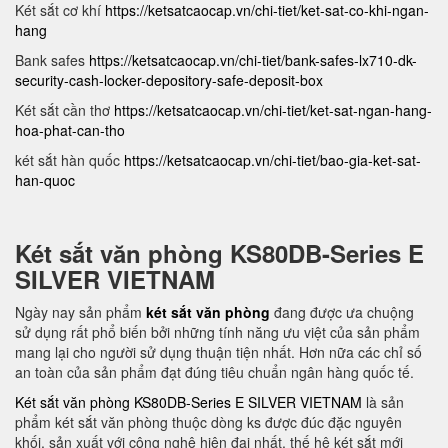
Két sắt cơ khí
https://ketsatcaocap.vn/chi-tiet/ket-sat-co-khi-ngan-
hang
Bank safes
https://ketsatcaocap.vn/chi-tiet/bank-safes-lx710-dk-
security-cash-locker-depository-safe-deposit-box
Két sắt cần thơ
https://ketsatcaocap.vn/chi-tiet/ket-sat-ngan-hang-
hoa-phat-can-tho
két sắt hàn quốc
https://ketsatcaocap.vn/chi-tiet/bao-gia-ket-sat-
han-quoc
Két sắt văn phòng KS80DB-Series E
SILVER VIETNAM
Ngày nay sản phẩm
két sắt văn phòng
đang được ưa chuộng
sử dụng rất phổ biến bởi những tính năng ưu việt của sản phẩm
mang lại cho người sử dụng thuận tiện nhất. Hơn nữa các chỉ số
an toàn của sản phẩm đạt đúng tiêu chuẩn ngân hàng quốc tế.
Két sắt văn phòng KS80DB-Series E SILVER VIETNAM
là sản
phẩm két sắt văn phòng thuộc dòng ks được đúc đặc nguyên
khối, sản xuất với công nghệ hiện đại nhất, thế hệ két sắt mới