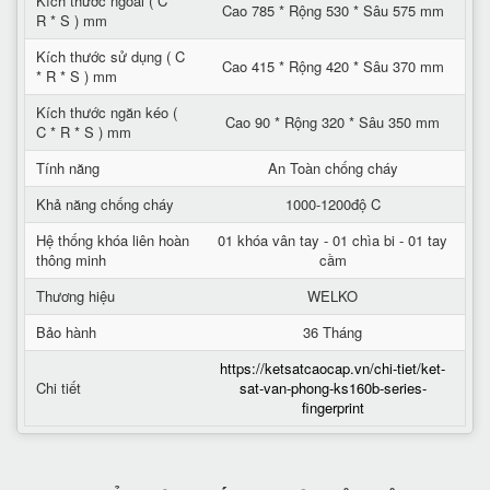
Kích thước ngoài ( C *
Cao 785 * Rộng 530 * Sâu 575 mm
R * S ) mm
Kích thước sử dụng ( C
Cao 415 * Rộng 420 * Sâu 370 mm
* R * S ) mm
Kích thước ngăn kéo (
Cao 90 * Rộng 320 * Sâu 350 mm
C * R * S ) mm
Tính năng
An Toàn chống cháy
Khả năng chống cháy
1000-1200độ C
Hệ thống khóa liên hoàn
01 khóa vân tay - 01 chìa bi - 01 tay
thông minh
cầm
Thương hiệu
WELKO
Bảo hành
36 Tháng
https://ketsatcaocap.vn/chi-tiet/ket-
Chi tiết
sat-van-phong-ks160b-series-
fingerprint