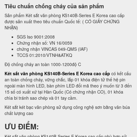
Tiêu chuẩn chống cháy của sản phẩm
Sản phẩm Két sắt văn phòng KS140B-Series E Korea cao cấp
được sản xuất theo tiêu chuẩn Quốc tế: ( CÓ GIẤY CHỨNG
NHẬN)
SGS Iso 9001:2008
Chứng nhận số: VN 16/0059
chứng nhận VINCAS 049-QMS (IAF)
TCCS 01:2010/VTNH&ATKQ
Độ chống cháy an toàn 1000-1200độ C
Két sắt văn phòng KS140B-Series E Korea cao cấp
có kết cấu
an toàn chống cháy, vững chắc, lắp 01 khóa điện tử thế hệ pin
ngoài màn hình LED, bàn phím LED đổi mã theo ý muốn từ 3 đến
15 số có xuất xứ tại Hàn Quốc (Có chứng nhận CO), 01 khóa
chìa bi tránh sao chép và 01 tay cầm.
Két sắt két bạc văn phòng sử dụng công nghệ sơn bằng vân búa
chất lượng cao
ƯU ĐIỂM:
Két sắt văn phòng KS140B-Series E Korea cao cấp phù hợp sử