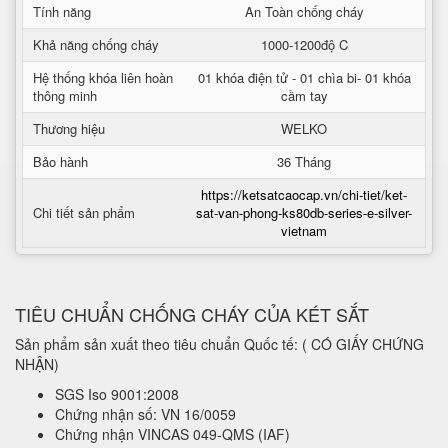
Tính năng
An Toàn chống cháy
Khả năng chống cháy
1000-1200độ C
Hệ thống khóa liên hoàn
01 khóa điện tử - 01 chìa bi- 01 khóa
thông minh
cầm tay
Thương hiệu
WELKO
Bảo hành
36 Tháng
https://ketsatcaocap.vn/chi-tiet/ket-
Chi tiết sản phẩm
sat-van-phong-ks80db-series-e-silver-
vietnam
TIÊU CHUẨN CHỐNG CHÁY CỦA KÉT SẮT
Sản phẩm sản xuất theo tiêu chuẩn Quốc tế: ( CÓ GIẤY CHỨNG
NHẬN)
SGS Iso 9001:2008
Chứng nhận số: VN 16/0059
Chứng nhận VINCAS 049-QMS (IAF)