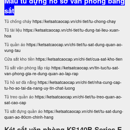
Mẫu tủ đựng hồ sơ văn phòng bằng
sắt
Tủ chống cháy
https://ketsatcaocap.vn/chi-tiet/tu-chong-chay
Tủ tài liệu
https://ketsatcaocap.vn/chi-tiet/tu-dung-tai-lieu-xuan-
hoa
Tủ quần áo
https://ketsatcaocap.vn/chi-tiet/tu-sat-dung-quan-ao-
vung-tau
Cửa sắt kho tiền
https://ketsatcaocap.vn/chi-tiet/cua-sat-kho-tien
Tủ sắt văn phòng lắp ráp
https://ketsatcaocap.vn/tin-tuc/tu-sat-
van-phong-gia-re-dung-quan-ao-lap-rap
Tủ hồ sơ đà nẵng
https://ketsatcaocap.vn/chi-tiet/nha-cung-cap-
tu-ho-so-tai-da-nang-uy-tin-chat-luong
Tủ treo quần áo
https://ketsatcaocap.vn/chi-tiet/tu-treo-quan-ao-
sat-cao-cap
Tủ sắt đựng quần áo
https://ketsatcaocap.vn/chi-tiet/tu-sat-dung-
quan-ao-80cm-chinh-hang
Két sắt văn phòng KS140B-Series E