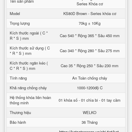
Tên sản phẩm
Series Khóa cơ
Model
KS80D Brown - Series khóa cơ
Trọng lượng
70kg ± 10Kg
Kích thước ngoài ( C *
Cao 540 * Rộng 365 * Sâu 450 mm
R * S ) mm
Kích thước sử dụng ( C
Cao 340 * Rộng 280 * Sâu 275 mm
* R * S ) mm
Kích thước ngăn kéo (
Cao 35 * Rộng 250 * Sâu 230 mm
C * R * S ) mm
Tính năng
An Toàn chống cháy
Khả năng chống cháy
1000-1200độ C
Hệ thống khóa liên hoàn
01 khóa số - 01 chìa bi - 01 tay cầm
thông minh
Thương hiệu
WELKO
Bảo hành
36 Tháng
https://ketsatcaocap.vn/chi-tiet/ket-