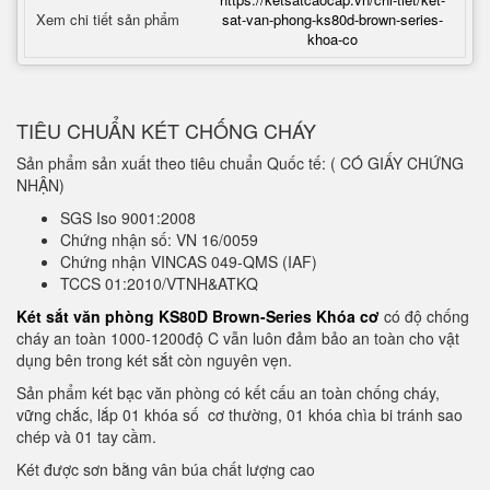
Xem chi tiết sản phẩm
sat-van-phong-ks80d-brown-series-
khoa-co
TIÊU CHUẨN KÉT CHỐNG CHÁY
Sản phẩm sản xuất theo tiêu chuẩn Quốc tế: ( CÓ GIẤY CHỨNG
NHẬN)
SGS Iso 9001:2008
Chứng nhận số: VN 16/0059
Chứng nhận VINCAS 049-QMS (IAF)
TCCS 01:2010/VTNH&ATKQ
Két sắt văn phòng KS80D Brown-Series Khóa cơ
có độ chống
cháy an toàn 1000-1200độ C vẫn luôn đảm bảo an toàn cho vật
dụng bên trong két sắt còn nguyên vẹn.
Sản phẩm két bạc văn phòng có kết cấu an toàn chống cháy,
vững chắc, lắp 01 khóa số cơ thường, 01 khóa chìa bi tránh sao
chép và 01 tay cầm.
Két được sơn bằng vân búa chất lượng cao