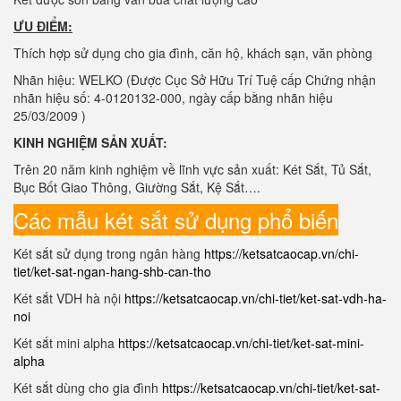
ƯU ĐIỂM:
Thích hợp sử dụng cho gia đình, căn hộ, khách sạn, văn phòng
Nhãn hiệu: WELKO (Được Cục Sở Hữu Trí Tuệ cấp Chứng nhận
nhãn hiệu số: 4-0120132-000, ngày cấp bằng nhãn hiệu
25/03/2009 )
KINH NGHIỆM SẢN XUẤT:
Trên 20 năm kinh nghiệm về lĩnh vực sản xuất: Két Sắt, Tủ Sắt,
Bục Bốt Giao Thông, Giường Sắt, Kệ Sắt….
Các mẫu két sắt sử dụng phổ biến
Két sắt sử dụng trong ngân hàng
https://ketsatcaocap.vn/chi-
tiet/ket-sat-ngan-hang-shb-can-tho
Két sắt VDH hà nội
https://ketsatcaocap.vn/chi-tiet/ket-sat-vdh-ha-
noi
Két sắt mini alpha
https://ketsatcaocap.vn/chi-tiet/ket-sat-mini-
alpha
Két sắt dùng cho gia đình
https://ketsatcaocap.vn/chi-tiet/ket-sat-