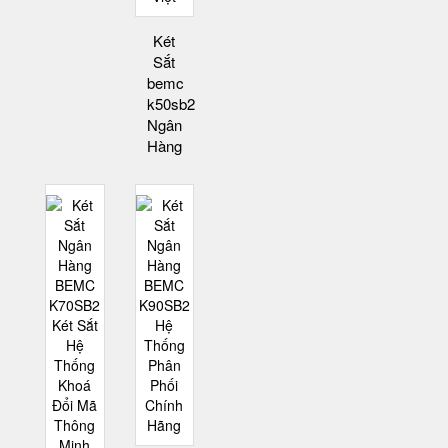
Két
Sắt
bemc
k50sb2
Ngân
Hàng