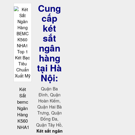
Cung
cấp
két
sắt
ngân
hàng
tại Hà
Nội:
Quận Ba
Két
Đình, Quận
Sắt
Hoàn Kiếm,
bemc
Quận Hai Bà
Ngân
Trưng, Quận
Hàng
Đống Đa,
K560
Quận Tây Hồ,
NHA1
Két sắt ngân