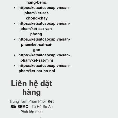
hang-bemc
https://ketsatcaocap.vn/san-
pham/ket-sat-
chong-chay
https://ketsatcaocap.vn/san-
pham/ket-sat-van-
phong
https://ketsatcaocap.vn/san-
pham/ket-sat-sai-
gon
https://ketsatcaocap.vn/san-
pham/ket-sat-mini
https://ketsatcaocap.vn/san-
pham/ket-sat-ha-noi
Liên hệ đặt
hàng
Trung Tâm Phân Phối:
Két
Sắt BEMC
- Tủ Hồ Sơ An
Phát lớn nhất