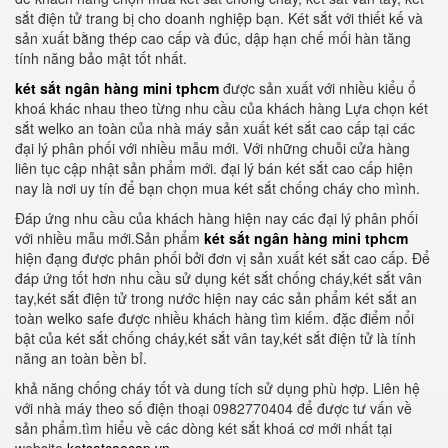
sắt điện tử trang bị cho doanh nghiệp bạn. Két sắt với thiết kế và
sản xuất bằng thép cao cấp và đúc, dập hạn chế mối hàn tăng
tính năng bảo mật tốt nhất.
két sắt ngân hàng mini tphcm
được sản xuất với nhiều kiểu ổ
khoá khác nhau theo từng nhu cầu của khách hàng Lựa chọn két
sắt welko an toàn của nhà máy sản xuất két sắt cao cấp tại các
đại lý phân phối với nhiều mẫu mới. Với những chuỗi cửa hàng
liên tục cập nhật sản phẩm mới. đại lý bán két sắt cao cấp hiện
nay là nơi uy tín để bạn chọn mua két sắt chống cháy cho mình.
Đáp ứng nhu cầu của khách hàng hiện nay các đại lý phân phối
với nhiều mẫu mới.Sản phẩm
két sắt ngân hàng mini tphcm
hiện đạng được phân phối bởi đơn vị sản xuất két sắt cao cấp. Để
đáp ứng tốt hơn nhu cầu sử dụng két sắt chống cháy,két sắt vân
tay,két sắt điện tử trong nước hiện nay các sản phẩm két sắt an
toàn welko safe được nhiều khách hàng tìm kiếm. đặc điểm nổi
bật của két sắt chống cháy,két sắt vân tay,két sắt điện tử là tính
năng an toàn bền bỉ.
khả năng chống cháy tốt và dung tích sử dụng phù hợp. Liên hệ
với nhà máy theo số điện thoại 0982770404 để được tư vấn về
sản phẩm.tìm hiểu về các dòng két sắt khoá cơ mới nhất tại