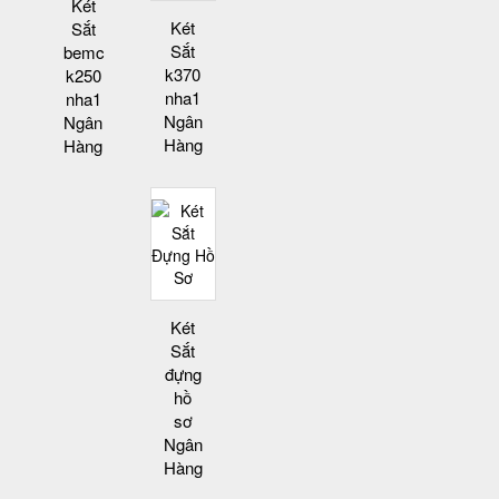
Két
Két
Sắt
Sắt
bemc
k370
k250
nha1
nha1
Ngân
Ngân
Hàng
Hàng
Két
Sắt
đựng
hồ
sơ
Ngân
Hàng