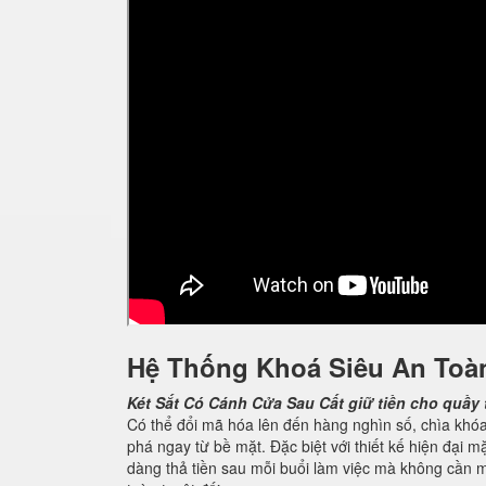
Hệ Thống Khoá Siêu An Toà
Két Sắt Có Cánh Cửa Sau
Cất giữ tiền cho quầy
Có thể đổi mã hóa lên đến hàng nghìn số, chìa khó
phá ngay từ bề mặt. Đặc biệt với thiết kế hiện đại 
dàng thả tiền sau mỗi buổi làm việc mà không cần 