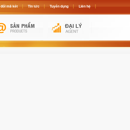
đổi mã két
Tin tức
Tuyển dụng
Liên hệ