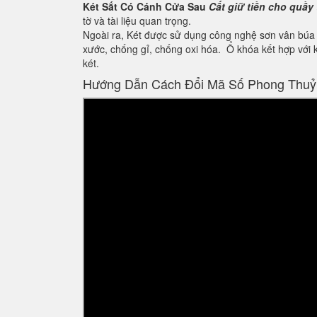
Két Sắt Có Cánh Cửa Sau
Cất giữ tiền cho quầy
tờ và tài liệu quan trọng.
Ngoài ra, Két được sử dụng công nghệ sơn vân búa c
xước, chống gỉ, chống oxi hóa. Ổ khóa kết hợp với k
két.
Hướng Dẫn Cách Đổi Mã Số Phong Thuỷ