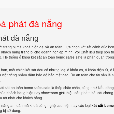
oà phát đà nẵng
hát đà nẵng
ới trang bị mã khoá hiện đại và an toàn. Lựa chọn két sắt cánh đúc be
 khách hàng trang bị cho doanh nghiệp mình. Với Chất liệu thép sơn tĩ
g. Hệ thống ổ khóa két sắt an toàn bemc safes safe là phần quan trọn
 bạn, mỗi chiếc két sắt đều có những loại ổ khóa cơ, ổ khóa điện tử, ổ
u việt riêng nhằm đảm bảo độ bảo mật cao. Độ an toàn cho tài sản là ti
.
u két sắt an toàn bemc safes safe là thép chắc chắc, cũng như kiểu dáng
 của khách hàng hiện nay showroom giới thiệu sản phẩm két sắt chống
ụ tốt nhất cho khách hàng.
nh năng an toàn mã khoá công nghệ cao hiện nay các loại
két sắt bemc
g bị sử dụng.