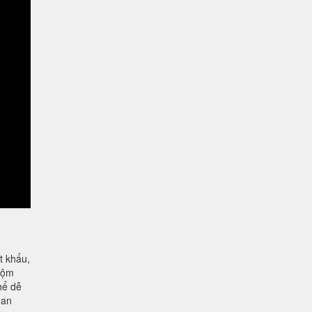
 khẩu,
trộm
hể dễ
 an