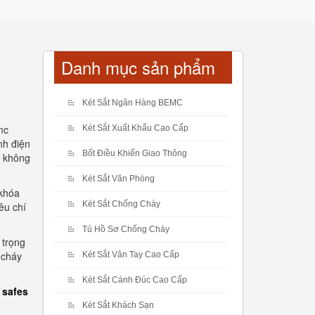
Danh mục sản phẩm
Két Sắt Ngân Hàng BEMC
mc
Két Sắt Xuất Khẩu Cao Cấp
nh điện
Bốt Điều Khiển Giao Thông
g không
Két Sắt Văn Phòng
 khóa
Két Sắt Chống Cháy
êu chí
Tủ Hồ Sơ Chống Cháy
 trọng
 cháy
Két Sắt Vân Tay Cao Cấp
Két Sắt Cánh Đúc Cao Cấp
 safes
Két Sắt Khách Sạn