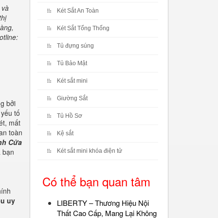
 và
Két Sắt An Toàn
hị
hàng,
Két Sắt Tổng Thống
tline:
Tủ đựng súng
Tủ Bảo Mật
Két sắt mini
Giường Sắt
ng bởi
 yếu tố
Tủ Hồ Sơ
ét, mất
 an toàn
Kệ sắt
nh Cửa
a bạn
Két sắt mini khóa điện tử
Có thể bạn quan tâm
hính
ệu uy
LIBERTY – Thương Hiệu Nội
Thất Cao Cấp, Mang Lại Không