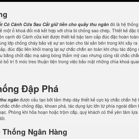
ng
ắt Có Cánh Cửa Sau Cất giữ tiền cho quầy thu ngân
đó là hệ thống
kế một ổ khoá đổi mã kết hợp với chìa bi chống sao chép. Thiết kế đặc 
Bên cạnh đó Cánh cửa két được thiết kế bậc tam cấp đúc đặc hoàn toàn
ùng lớp chống cháy bảo vệ sự an toàn cho tài sản bên trong khi xảy ra
p, đúc đặc liên khối mang lại sự chắc chắn an toàn khi chịu tác động
hiều bằng chốt đặc mạ sáng bóng thẩm mỹ cao nhưng cũng rất chắc chắ
có bố trí 5 móc treo thuận tiện trong việc bảo mật những chìa khoá qua
hống Đập Phá
 thu ngân
được cấu tạo bởi tấm thép dày thiết kế cực kỳ chắc chắn hệ
 chắc chắn chống đập, khoan phá, tác dụng lực lớn từ phía ngoài đảm
n bạc. Phòng khi hỏa hoạn hoặc trộm cắp, quý khách có thể yên tâm lựa
ôi.
Hệ Thống Ngân Hàng