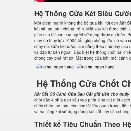
Hệ Thống Cửa Két Siêu Cườ
Một điểm mạnh không thể bỏ qua khi nói đến
Két S
két sắt an toàn chống trộm. Mặt sau két được thiết 
giúp cho tài sản của người sử dụng được an toàn. 
máy ép thuỷ lực 10000 tấn giúp chống lửa loè vào c
cháy nổ. Cửa két được làm bằng thép nhũ dày cao cấ
va đập từ bên ngoài. Đặc biệt hệ thống chốt hai c
chống cạy phá rất tốt. Mặt trong cửa két, mỗi cánh 
Hệ Thống Cửa Chốt C
Két Sắt Có Cánh Cửa Sau
Cất giữ tiền cho quầy
chốt đặc 4 phía gắn xâu vào phía lòng két một cách
chắc chắn, an toàn cho các tài liệu quan trọng, tiề
và hài lòng khi sử dụng dòng két sắt này của chúng t
Thiết kế Tiêu Chuẩn Theo 