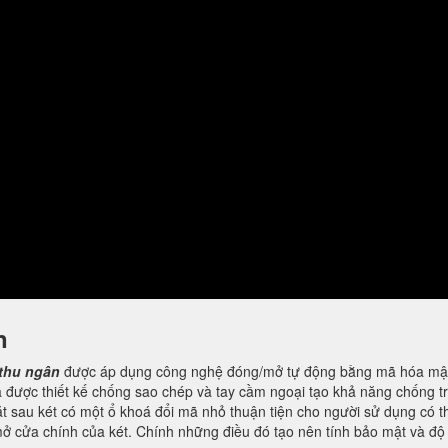
n
 thu ngân
được áp dụng công nghệ đóng/mở tự động bằng mã hóa mật
a được thiết kế chống sao chép và tay cầm ngoại tạo khả năng chống 
mặt sau két có một ổ khoá đổi mã nhỏ thuận tiện cho người sử dụng có t
mở cửa chính của két. Chính những điều đó tạo nên tính bảo mật và độ