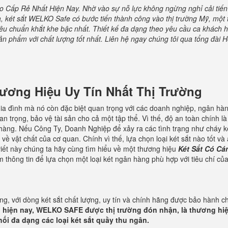
ao Cấp Rẻ Nhất Hiện Nay.
Nhờ vào sự nỗ lực không ngừng nghỉ cải tiến
 két sắt WELKO Safe có bước tiến thành công vào thị trường Mỹ, một t
iêu chuẩn khắt khe bậc nhất. Thiết kế đa dạng theo yêu cầu ca khách 
 phẩm với chất lượng tốt nhất. Liên hệ ngay chúng tôi qua tổng đài Ho
ơng Hiệu Uy Tín Nhất Thị Trường
n gia đình mà nó còn đặc biệt quan trọng với các doanh nghiệp, ngân hà
uan trọng, bảo vệ tài sản cho cả một tập thể. Vì thế, độ an toàn chính là
 hàng. Nếu Công Ty, Doanh Nghiệp để xảy ra các tình trạng như cháy k
ề vật chất của cơ quan. Chính vì thế, lựa chọn loại két sắt nào tốt và
iết này chúng ta hãy cùng tìm hiểu về một thương hiệu
Két Sắt Có Cá
thông tin để lựa chọn một loại két ngân hàng phù hợp với tiêu chí củ
, với dòng két sắt chất lượng, uy tín và chính hãng được bảo hành c
 hiện nay,
WELKO SAFE
được thị trường đón nhận, là thương hi
hối đa dạng các loại két sắt quầy thu ngân.