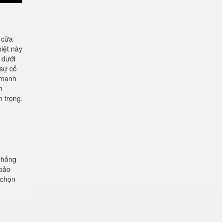
 cửa
biệt này
 dưới
 sự cố
 mạnh
n
n trọng.
 thống
 bảo
 chọn