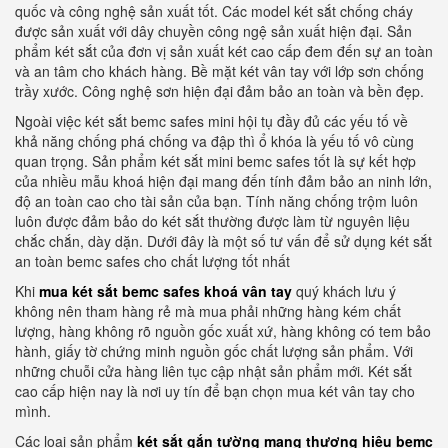
quốc và công nghệ sản xuất tốt. Các model két sắt chống cháy
được sản xuất với dây chuyền công ngệ sản xuất hiện đại. Sản
phẩm két sắt của đơn vị sản xuất két cao cấp đem đến sự an toàn
và an tâm cho khách hàng. Bề mặt két vân tay với lớp sơn chống
trầy xước. Công nghệ sơn hiện đại đảm bảo an toàn và bền đẹp.
Ngoài việc két sắt bemc safes mini hội tụ đầy đủ các yếu tố về
khả năng chống phá chống va đập thì ổ khóa là yếu tố vô cùng
quan trọng. Sản phẩm két sắt mini bemc safes tốt là sự kết hợp
của nhiều mẫu khoá hiện đại mang đến tính đảm bảo an ninh lớn,
độ an toàn cao cho tài sản của bạn. Tính năng chống trộm luôn
luôn được đảm bảo do két sắt thường được làm từ nguyên liệu
chắc chắn, dày dặn. Dưới đây là một số tư vấn để sử dụng két sắt
an toàn bemc safes cho chất lượng tốt nhất
Khi
mua két sắt bemc safes khoá vân tay
quý khách lưu ý
không nên tham hàng rẻ mà mua phải những hàng kém chất
lượng, hàng không rõ nguồn gốc xuất xứ, hàng không có tem bảo
hành, giấy tờ chứng minh nguồn gốc chất lượng sản phẩm. Với
những chuỗi cửa hàng liên tục cập nhật sản phẩm mới. Két sắt
cao cấp hiện nay là nơi uy tín để bạn chọn mua két vân tay cho
mình.
Các loại sản phẩm
két sắt gắn tường mang thương hiệu bemc