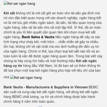
Két sắt
không chỉ là nơi cất giữ an toàn cho tài sản gia đình mà
nó còn đặc biệt quan trọng với các doanh nghiệp, ngân hàng bởi
nó là nơi lưu giữ nhiều ngân sách, tài sản, tài liệu quan trọng của
ngân hàng, bảo vệ tài sản cho cả một tập thể. Vì thế, độ an toàn
chính là yếu tố tiên quyết cần quan tâm khi chọn mua két sắt
ngân hàng.
Bank Safes & Vaults
Nếu ngân hàng để xảy ra các
tình trạng như cháy két, mất trộm… chắc chắn sẽ gây ra nhiều
tổn hại, không chỉ về vật chất mà còn ảnh hưởng lớn đến uy tín
của ngân hàng. Chính vì thế, lựa chọn loại két sắt nào tốt và an
toàn luôn là vấn đề được ngân hàng quan tâm. Trong bài viết này
chúng ta hãy cùng tìm hiểu về một thương hiệu
Két sắt ngân
hàng
uy tín
hàng đầu Việt Nam, từ đó bạn sẽ có thêm thông tin
để lựa chọn một loại két ngân hàng phù hợp với tiêu chí của bạn
nhé.
Bank Vaults - Manufacturers & Suppliers in Vietnam
BEMC
sản xuất và cung cấp két sắt ngân hàng, với dòng két sắt ngân
hàng BEMC chất lượng, uy tín và chính hãng được bảo hành
chính hãng 5 năm trên toàn quốc
.