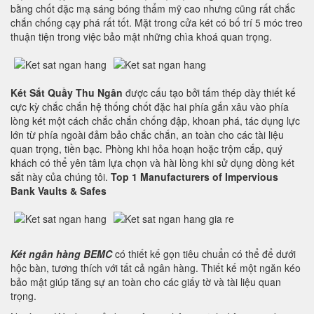
bằng chốt đặc mạ sáng bóng thẩm mỹ cao nhưng cũng rất chắc
chắn chống cạy phá rất tốt. Mặt trong cửa két có bố trí 5 móc treo
thuận tiện trong việc bảo mật những chìa khoá quan trọng.
Két Sắt Quầy Thu Ngân
được cấu tạo bởi tấm thép dày thiết kế
cực kỳ chắc chắn hệ thống chốt đặc hai phía gắn xâu vào phía
lòng két một cách chắc chắn chống đập, khoan phá, tác dụng lực
lớn từ phía ngoài đảm bảo chắc chắn, an toàn cho các tài liệu
quan trọng, tiền bạc. Phòng khi hỏa hoạn hoặc trộm cắp, quý
khách có thể yên tâm lựa chọn và hài lòng khi sử dụng dòng két
sắt này của chúng tôi.
Top 1 Manufacturers of Impervious
Bank Vaults & Safes
Két ngân hàng BEMC
có thiết kế gọn tiêu chuẩn có thể để dưới
hộc bàn, tương thích với tất cả ngân hàng. Thiết kế một ngăn kéo
bảo mật giúp tăng sự an toàn cho các giấy tờ và tài liệu quan
trọng.