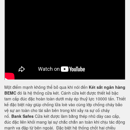
Một điểm mạnh không thể bỏ qua khi nói đến
Két sắt ngân hàng
BEMC
đó là hệ thống cửa két. Cánh cửa két được thiết kế bậc
tam cấp đúc đặc hoàn toàn dưới máy ép thuỷ lực 10000 tấn. Thiết
kế đặc biệt này giúp chống lửa loè vào cùng lớp chống cháy bảo
vệ sự an toàn cho tài sản bên trong khi xảy ra sự cố cháy
nổ.
Bank Safes
Cửa két được làm bằng thép nhũ dày cao cấp,
đúc đặc liên khối mang lại sự chắc chắn an toàn khi chịu tác động
mạnh va đập từ bên ngoài. Đặc biệt hệ thống chốt hai chiều