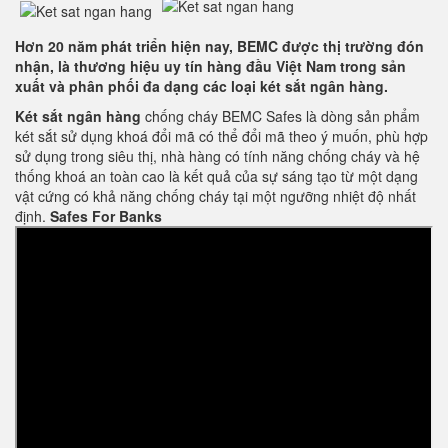
Hơn 20 năm phát triển hiện nay, BEMC được thị trường đón
nhận, là thương hiệu uy tín hàng đầu Việt Nam trong sản
xuất và phân phối đa dạng các loại két sắt ngân hàng.
Két sắt ngân hàng
chống cháy BEMC Safes là dòng sản phẩm
két sắt sử dụng khoá đổi mã có thể đổi mã theo ý muốn, phù hợp
sử dụng trong siêu thị, nhà hàng có tính năng chống cháy và hệ
thống khoá an toàn cao là kết quả của sự sáng tạo từ một dạng
vật cứng có khả năng chống cháy tại một ngưỡng nhiệt độ nhất
định.
Safes For Banks