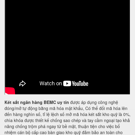
Két sắt ngân hàng BEMC uy tín
được áp dụng công nghệ
đóng/mở tự động bằng mã hóa mật khẩu, Có thể đổi mã hóa lên
đến hàng nghìn số, tỉ lệ lệch số mở mã hóa két sắt kho quỹ là 0%,
chìa khóa được thiết kế chống sao chép và tay cầm ngoại tạo khả
năng chống trộm phá ngay từ bề mặt, thuận tiện cho việc bổ
nhiệm cán bộ cấp cao bàn giao kho quỹ đảm bảo an toàn cho