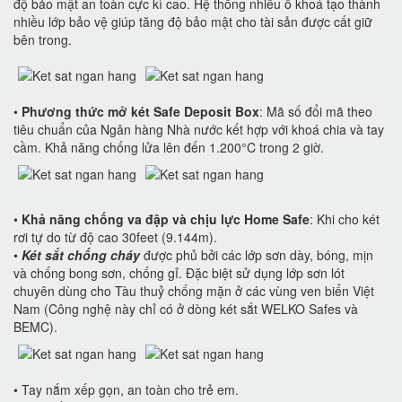
độ bảo mật an toàn cực kì cao. Hệ thống nhiều ổ khoá tạo thành
nhiều lớp bảo vệ giúp tăng độ bảo mật cho tài sản được cất giữ
bên trong.
•
Phương thức mở két Safe Deposit Box
: Mã số đổi mã theo
tiêu chuẩn của Ngân hàng Nhà nước kết hợp với khoá chia và tay
cầm. Khả năng chống lửa lên đến 1.200°C trong 2 giờ.
•
Khả năng chống va đập và chịu lực Home Safe
: Khi cho két
rơi tự do từ độ cao 30feet (9.144m).
•
Két sắt chống cháy
được phủ bởi các lớp sơn dày, bóng, mịn
và chống bong sơn, chống gỉ. Đặc biệt sử dụng lớp sơn lót
chuyên dùng cho Tàu thuỷ chống mặn ở các vùng ven biển Việt
Nam (Công nghệ này chỉ có ở dòng két sắt WELKO Safes và
BEMC).
• Tay nắm xếp gọn, an toàn cho trẻ em.