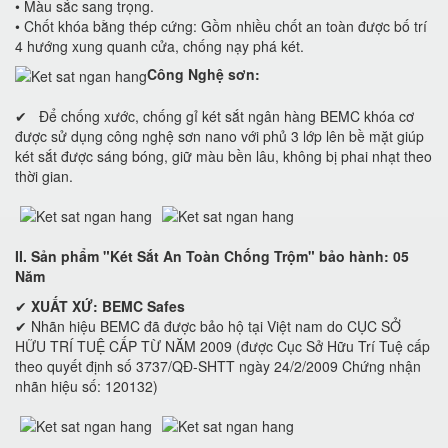
• Màu sắc sang trọng.
• Chốt khóa bằng thép cứng: Gồm nhiều chốt an toàn được bố trí
4 hướng xung quanh cửa, chống nạy phá két.
Công Nghệ sơn:
✔ Để chống xước, chống gỉ két sắt ngân hàng BEMC khóa cơ
được sử dụng công nghệ sơn nano với phủ 3 lớp lên bề mặt giúp
két sắt được sáng bóng, giữ màu bền lâu, không bị phai nhạt theo
thời gian.
II. Sản phẩm "Két Sắt An Toàn Chống Trộm" bảo hành: 05
Năm
✔
XUẤT XỨ: BEMC Safes
✔ Nhãn hiệu BEMC đã được bảo hộ tại Việt nam do CỤC SỞ
HỮU TRÍ TUỆ CẤP TỪ NĂM 2009 (được Cục Sở Hữu Trí Tuệ cấp
theo quyết định số 3737/QĐ-SHTT ngày 24/2/2009 Chứng nhận
nhãn hiệu số: 120132)