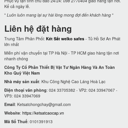
Phục vụ tận tình chu đáo 24/24:
098 2770404
giao hàng tận nơi.
Kể cả ngày lễ.
"
Luôn luôn mang lại sự hài lòng mong đợi đến khách hàng
"
Liên hệ đặt hàng
Trung Tâm Phân Phối:
Két Sắt welko safes
- Tủ Hồ Sơ An Phát
lớn nhất
Miễn phí vận chuyển tại TP Hà Nội - TP HCM giao hàng tận nơi
nhanh chóng
Công Ty Cổ Phần Thiết Bị Vật Tư Ngân Hàng Và An Toàn
Kho Quỹ Việt Nam
Nhà máy sản xuất
: Khu Công Nghệ Cao Láng Hoà Lạc
Điện thoại văn phòng
: 024 33705382 - VP2: 024 33947067 -
VP3: 024 33947069
Email
:
Ketsatchongchay@gmail.com
Website
:
https://ketsatcaocap.vn
Mã Số Thuế
: 0101391913