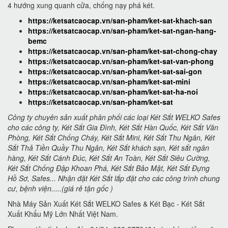
4 hướng xung quanh cửa, chống nạy phá két.
https://ketsatcaocap.vn/san-pham/ket-sat-khach-san
https://ketsatcaocap.vn/san-pham/ket-sat-ngan-hang-
bemc
https://ketsatcaocap.vn/san-pham/ket-sat-chong-chay
https://ketsatcaocap.vn/san-pham/ket-sat-van-phong
https://ketsatcaocap.vn/san-pham/ket-sat-sai-gon
https://ketsatcaocap.vn/san-pham/ket-sat-mini
https://ketsatcaocap.vn/san-pham/ket-sat-ha-noi
https://ketsatcaocap.vn/san-pham/ket-sat
Công ty chuyên sản xuất phân phối các loại Két Sắt WELKO Safes
cho các công ty, Két Sắt Gia Đình, Két Sắt Hàn Quốc, Két Sắt Văn
Phòng, Két Sắt Chống Cháy, Két Sắt Mini, Két Sắt Thu Ngân, Két
Sắt Thả Tiền Quầy Thu Ngân, Két Sắt khách sạn, Két sắt ngân
hàng, Két Sắt Cánh Đúc, Két Sắt An Toàn, Két Sắt Siêu Cường,
Két Sắt Chống Đập Khoan Phá, Két Sắt Bảo Mật, Két Sắt Đựng
Hồ Sơ, Safes... Nhận đặt Két Sắt lắp đặt cho các công trình chung
cư, bệnh viện.....(giá rẻ tận gốc )
Nhà Máy Sản Xuất Két Sắt WELKO Safes & Két Bạc - Két Sắt
Xuất Khẩu Mỹ Lớn Nhất Việt Nam.