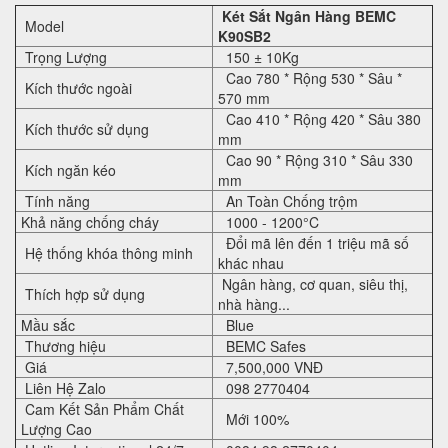
Két Sắt Ngân Hàng BEMC
Model
K90SB2
Trọng Lượng
150 ± 10Kg
Cao 780 * Rộng 530 * Sâu *
Kích thước ngoài
570 mm
Cao 410 * Rộng 420 * Sâu 380
Kích thước sử dụng
mm
Cao 90 * Rộng 310 * Sâu 330
Kích ngăn kéo
mm
Tính năng
An Toàn Chống trộm
Khả năng chống cháy
1000 - 1200°C
Đổi mã lên đến 1 triệu mã số
Hệ thống khóa thông minh
khác nhau
Ngân hàng, cơ quan, siêu thị,
Thích hợp sử dụng
nhà hàng...
Mầu sắc
Blue
Thương hiệu
BEMC Safes
Giá
7,500,000 VNĐ
Liên Hệ Zalo
098 2770404
Cam Kết Sản Phẩm Chất
Mới 100%
Lượng Cao