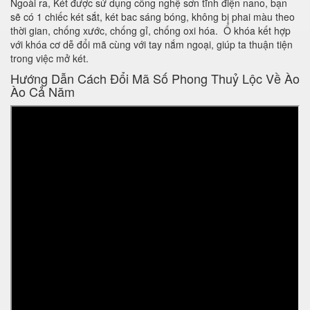
Ngoài ra, Két được sử dụng công nghệ sơn tĩnh điện nano, bạn
sẽ có 1 chiếc két sắt, két bac sáng bóng, không bị phai màu theo
thời gian, chống xước, chống gỉ, chống oxi hóa. Ổ khóa kết hợp
với khóa cơ dễ đổi mã cùng với tay nắm ngoại, giúp ta thuận tiện
trong việc mở két.
Hướng Dẫn Cách Đổi Mã Số Phong Thuỷ Lộc Về Ào
Ào Cả Năm