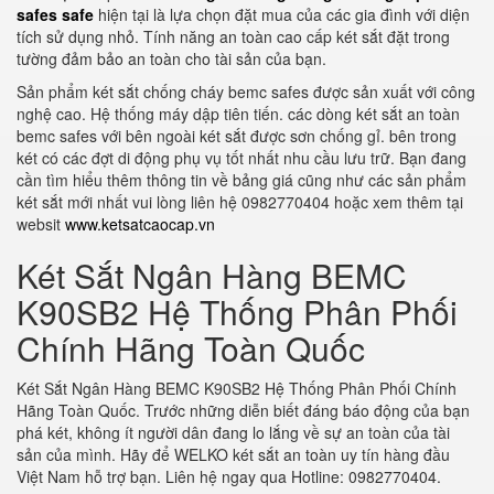
safes safe
hiện tại là lựa chọn đặt mua của các gia đình với diện
tích sử dụng nhỏ. Tính năng an toàn cao cấp két sắt đặt trong
tường đảm bảo an toàn cho tài sản của bạn.
Sản phẩm két sắt chống cháy bemc safes được sản xuất với công
nghệ cao. Hệ thống máy dập tiên tiến. các dòng két sắt an toàn
bemc safes với bên ngoài két sắt được sơn chống gỉ. bên trong
két có các đợt di động phụ vụ tốt nhất nhu cầu lưu trữ. Bạn đang
cần tìm hiểu thêm thông tin về bảng giá cũng như các sản phẩm
két sắt mới nhất vui lòng liên hệ 0982770404 hoặc xem thêm tại
websit
www.ketsatcaocap.vn
Két Sắt Ngân Hàng BEMC
K90SB2 Hệ Thống Phân Phối
Chính Hãng Toàn Quốc
Két Sắt Ngân Hàng BEMC K90SB2 Hệ Thống Phân Phối Chính
Hãng Toàn Quốc. Trước những diễn biết đáng báo động của bạn
phá két, không ít người dân đang lo lắng về sự an toàn của tài
sản của mình. Hãy để WELKO két sắt an toàn uy tín hàng đầu
Việt Nam hỗ trợ bạn. Liên hệ ngay qua Hotline: 0982770404.