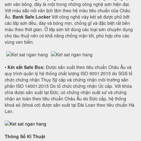
sơn vân bông, đây là một trong những công nghệ sơn hiện đại.
Với màu sắc nổi vân lịch lãm theo hệ màu tiêu chuẩn của Châu
Âu.
Bank Safe Locker
Với công nghệ này két sẽ được phủ bởi
các lớp sơn đều, dày và bóng mịn, chống gỉ và đặc biệt rất bền
màu theo thời gian. Ở lớp sơn lót dùng các loại sơn chuyên dụng
cho tàu thuỷ nên có khả năng chống mặn tốt, phù hợp cho các
vùng ven biển.
•
Két sắt Safe Box:
Được sản xuất theo tiêu chuẩn Châu Âu và
quy trình quản lý hệ thống chất lượng ISO 9001:2015 do SGS tổ
chức chứng nhận Thụy Sỹ cấp và chứng nhận môi trường sản
phẩn ISO 14001:2015 Do tổ chức chứng nhận Úc cấp. Với khóa
chìa được sản xuất tại Đức, có chứng nhận xuất xứ và chứng
nhận an toàn theo tiêu chuẩn Châu Âu do Đức cấp, hệ thống
khoá số (khoá cơ) được sản xuất tại Đài Loan theo tiêu chuẩn Hà
Lan.
Thông Số Kĩ Thuật