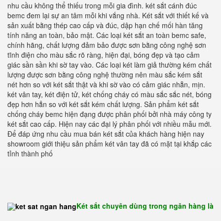
nhu cầu không thể thiếu trong mỗi gia đình. két sắt cánh đúc
bemc đem lại sự an tâm mỗi khi vắng nhà. Két sắt với thiết kế và
sản xuất bằng thép cao cấp và đúc, dập hạn chế mối hàn tăng
tính năng an toàn, bảo mật. Các loại két sắt an toàn bemc safe,
chính hãng, chất lượng đảm bảo được sơn bằng công nghệ sơn
tĩnh điện cho màu sắc rõ ràng, hiện đại, bóng đẹp và tạo cảm
giác sần sần khi sờ tay vào. Các loại két làm giả thường kém chất
lượng được sơn bằng công nghệ thường nên màu sắc kém sắt
nét hơn so với két sắt thật và khi sờ vào có cảm giác nhẵn, mịn.
két vân tay, két điện tử, két chống cháy có màu sắc sắc nét, bóng
đẹp hơn hẳn so với két sắt kém chất lượng. Sản phẩm két sắt
chống cháy bemc hiện đạng được phân phối bởi nhà máy công ty
két sắt cao cấp. Hiện nay các đại lý phân phối với nhiều mẫu mới.
Để đáp ứng nhu cầu mua bán két sắt của khách hàng hiện nay
showroom giới thiệu sản phẩm két vân tay đã có mặt tại khắp các
tỉnh thành phố
Két sắt chuyên dùng trong ngân hàng là