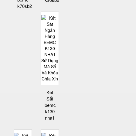
k70sb2
Két
Sắt
bemc
k130
nha1