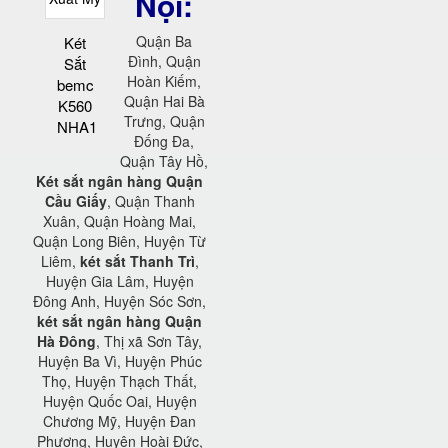
Nội:
Quận Ba
Két
Đình, Quận
Sắt
Hoàn Kiếm,
bemc
Quận Hai Bà
K560
Trưng, Quận
NHA1
Đống Đa,
Quận Tây Hồ,
Két sắt ngân hàng Quận
Cầu Giấy
, Quận Thanh
Xuân, Quận Hoàng Mai,
Quận Long Biên, Huyện Từ
Liêm,
két sắt Thanh Trì
,
Huyện Gia Lâm, Huyện
Đông Anh, Huyện Sóc Sơn,
két sắt ngân hàng Quận
Hà Đông
, Thị xã Sơn Tây,
Huyện Ba Vì, Huyện Phúc
Thọ, Huyện Thạch Thất,
Huyện Quốc Oai, Huyện
Chương Mỹ, Huyện Đan
Phượng, Huyện Hoài Đức,