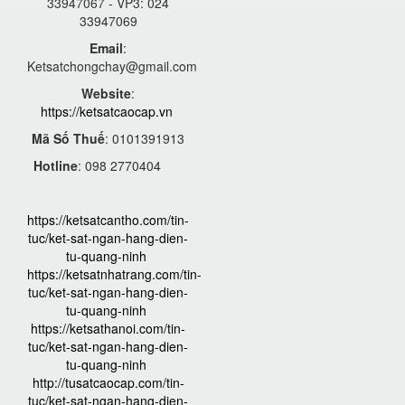
33947067 - VP3: 024
33947069
Email
:
Ketsatchongchay@gmail.com
Website
:
https://ketsatcaocap.vn
Mã Số Thuế
: 0101391913
Hotline
: 098 2770404
https://ketsatcantho.com/tin-
tuc/ket-sat-ngan-hang-dien-
tu-quang-ninh
https://ketsatnhatrang.com/tin-
tuc/ket-sat-ngan-hang-dien-
tu-quang-ninh
https://ketsathanoi.com/tin-
tuc/ket-sat-ngan-hang-dien-
tu-quang-ninh
http://tusatcaocap.com/tin-
tuc/ket-sat-ngan-hang-dien-