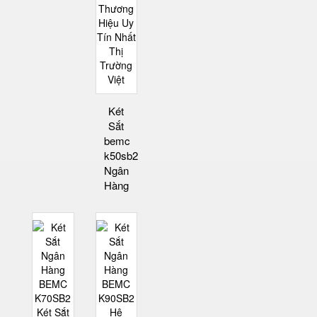
Két
Sắt
bemc
k50sb2
Ngân
Hàng