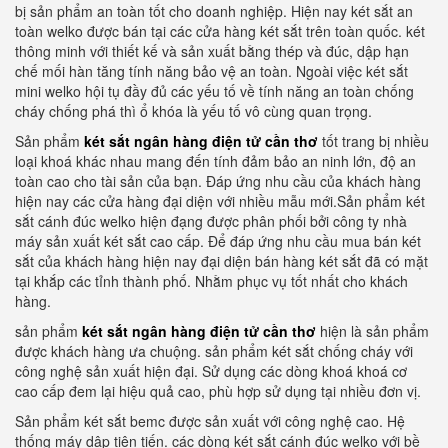
bị sản phẩm an toàn tốt cho doanh nghiệp. Hiện nay két sắt an
toàn welko được bán tại các cửa hàng két sắt trên toàn quốc. két
thông minh với thiết kế và sản xuất bằng thép và đúc, dập hạn
chế mối hàn tăng tính năng bảo vệ an toàn. Ngoài việc két sắt
mini welko hội tụ đầy đủ các yếu tố về tính năng an toàn chống
cháy chống phá thì ổ khóa là yếu tố vô cùng quan trọng.
Sản phẩm
két sắt ngân hàng điện tử cần thơ
tốt trang bị nhiều
loại khoá khác nhau mang đến tính đảm bảo an ninh lớn, độ an
toàn cao cho tài sản của bạn. Đáp ứng nhu cầu của khách hàng
hiện nay các cửa hàng đại diện với nhiều mẫu mới.Sản phẩm két
sắt cánh đúc welko hiện đạng được phân phối bởi công ty nhà
máy sản xuất két sắt cao cấp. Để đáp ứng nhu cầu mua bán két
sắt của khách hàng hiện nay đại diện bán hàng két sắt đã có mặt
tại khắp các tỉnh thành phố. Nhằm phục vụ tốt nhất cho khách
hàng.
sản phẩm
két sắt ngân hàng điện tử cần thơ
hiện là sản phẩm
được khách hàng ưa chuộng. sản phẩm két sắt chống cháy với
công nghệ sản xuất hiện đại. Sử dụng các dòng khoá khoá cơ
cao cấp đem lại hiệu quả cao, phù hợp sử dụng tại nhiều đơn vị.
Sản phẩm két sắt bemc được sản xuất với công nghệ cao. Hệ
thống máy dập tiên tiến. các dòng két sắt cánh đúc welko với bề