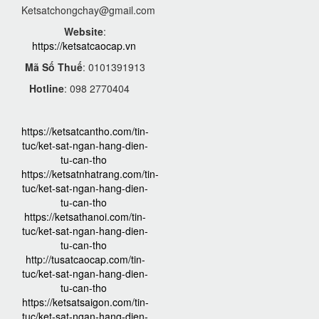
Ketsatchongchay@gmail.com
Website
:
https://ketsatcaocap.vn
Mã Số Thuế
: 0101391913
Hotline
: 098 2770404
https://ketsatcantho.com/tin-
tuc/ket-sat-ngan-hang-dien-
tu-can-tho
https://ketsatnhatrang.com/tin-
tuc/ket-sat-ngan-hang-dien-
tu-can-tho
https://ketsathanoi.com/tin-
tuc/ket-sat-ngan-hang-dien-
tu-can-tho
http://tusatcaocap.com/tin-
tuc/ket-sat-ngan-hang-dien-
tu-can-tho
https://ketsatsaigon.com/tin-
tuc/ket-sat-ngan-hang-dien-