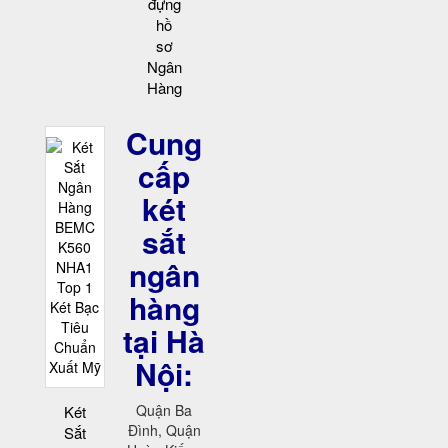
đựng
hồ
sơ
Ngân
Hàng
Cung
cấp
két
sắt
ngân
hàng
tại Hà
Nội:
Quận Ba
Két
Đình, Quận
Sắt