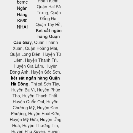
Hoàn Kiếm,
bemc
Quận Hai Bà
Ngân
Trưng, Quận
Hàng
Đống Đa,
K560
Quận Tây Hồ,
NHA1
Két sắt ngân
hàng Quận
Cầu Giấy
, Quận Thanh
Xuân, Quận Hoàng Mai,
Quận Long Biên, Huyện Từ
Liêm, Huyện Thanh Trì,
Huyện Gia Lâm, Huyện
Đông Anh, Huyện Sóc Sơn,
két sắt ngân hàng Quận
Hà Đông
, Thị xã Sơn Tây,
Huyện Ba Vì, Huyện Phúc
Thọ, Huyện Thạch Thất,
Huyện Quốc Oai, Huyện
Chương Mỹ, Huyện Đan
Phượng, Huyện Hoài Đức,
Huyện Mỹ Đức, Huyện Ứng
Hoà, Huyện Thường Tín,
Huyện Phú Xuyên, Huyện