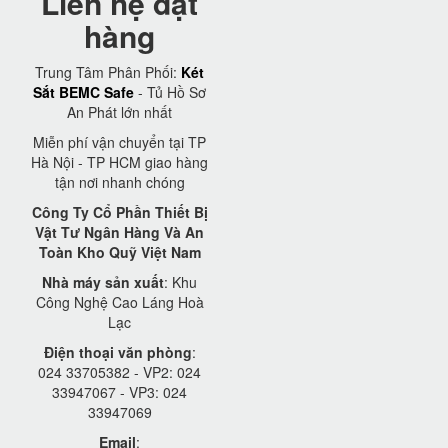
Liên hệ đặt
hàng
Trung Tâm Phân Phối:
Két
Sắt BEMC Safe
- Tủ Hồ Sơ
An Phát lớn nhất
Miễn phí vận chuyển tại TP
Hà Nội - TP HCM giao hàng
tận nơi nhanh chóng
Công Ty Cổ Phần Thiết Bị
Vật Tư Ngân Hàng Và An
Toàn Kho Quỹ Việt Nam
Nhà máy sản xuất
: Khu
Công Nghệ Cao Láng Hoà
Lạc
Điện thoại văn phòng
:
024 33705382 - VP2: 024
33947067 - VP3: 024
33947069
Email
: