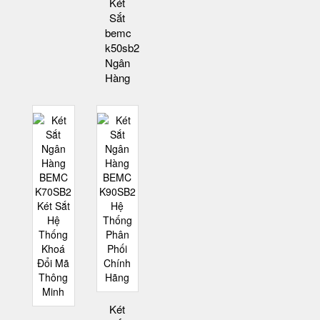
Két
Sắt
bemc
k50sb2
Ngân
Hàng
Két