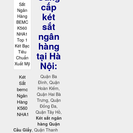
cấp
két
sắt
ngân
hàng
tại Hà
Nội:
Quận Ba
Két
Đình, Quận
Sắt
Hoàn Kiếm,
bemc
Quận Hai Bà
Ngân
Trưng, Quận
Hàng
Đống Đa,
K560
Quận Tây Hồ,
NHA1
Két sắt ngân
hàng Quận
Cầu Giấy
, Quận Thanh